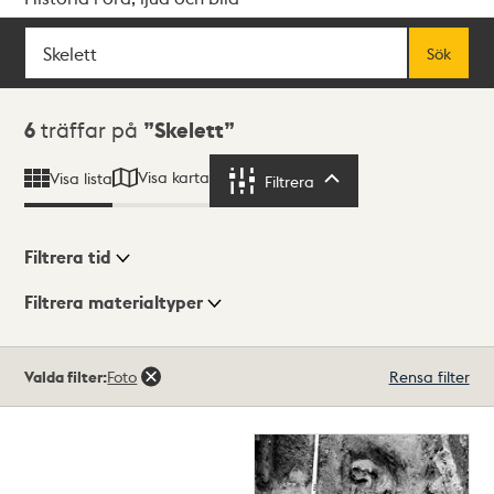
Sök
Fritextsök
Sök
Sökresultat
6
träffar på
Skelett
Visa karta
Visa lista
Filtrera
Filtrera
Filtrera tid
Filtrera materialtyper
Visningsläge
Totalt
Valda filter:
Foto
Rensa filter
6
träffar
Lista
Karta