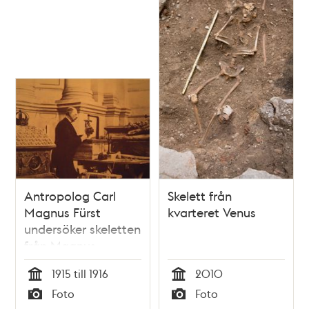
Antropolog Carl
Skelett från
Magnus Fürst
kvarteret Venus
undersöker skeletten
från Magnus
Ladulås grav i
1915 till 1916
2010
Riddarholmskyrkan
Tid
Tid
Foto
Foto