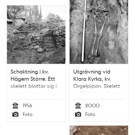
Schaktning i kv.
Utgrävning vid
Hägern Större. Ett
Klara Kyrka, kv.
skelett blottar sig i
Orgelpipan. Skelett
leran. Klara kyrktorn
nr 23, fotograferat
i fonden.
från öster
1956
2000
Tid
Tid
Foto
Foto
Typ
Typ