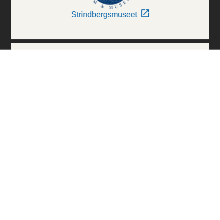
Strindbergsmuseet
Thielska Galleriet
Världskulturmuseerna