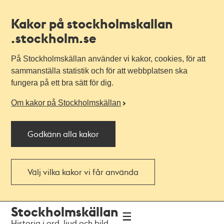
Kakor på stockholmskallan
.stockholm.se
På Stockholmskällan använder vi kakor, cookies, för att
sammanställa statistik och för att webbplatsen ska
fungera på ett bra sätt för dig.
Om kakor på Stockholmskällan
Godkänn alla kakor
Välj vilka kakor vi får använda
Till
Till
Stockholmskällan
navigationen
huvudinnehållet
Historia i ord, ljud och bild