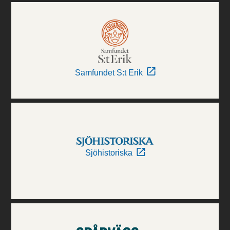
Samfundet S:t Erik
Sjöhistoriska