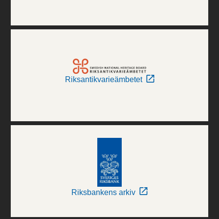
Riksantikvarieämbetet
Riksbankens arkiv