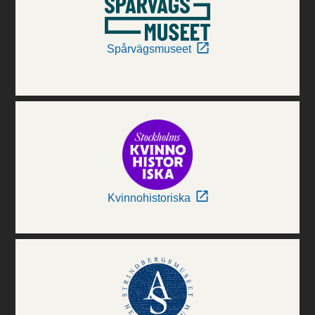
Spårvägsmuseet
Kvinnohistoriska