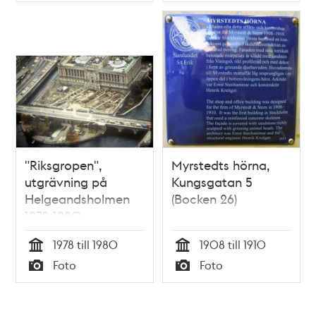
Typ
Typ
"Riksgropen",
Myrstedts hörna,
utgrävning på
Kungsgatan 5
Helgeandsholmen
(Bocken 26)
1978-1980
1978 till 1980
1908 till 1910
Tid
Tid
Foto
Foto
Typ
Typ