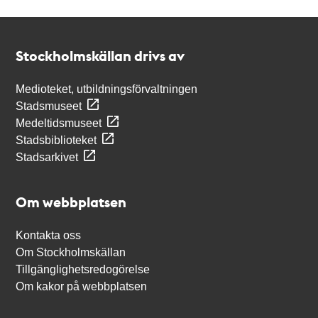
Kontakt
Stockholmskällan
Stockholmskällan drivs av
Medioteket, utbildningsförvaltningen
Stadsmuseet
Medeltidsmuseet
Stadsbiblioteket
Stadsarkivet
Om webbplatsen
Kontakta oss
Om Stockholmskällan
Tillgänglighetsredogörelse
Om kakor på webbplatsen