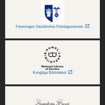
Föreningen Stockholms Företagsminnen
Kungliga Biblioteket