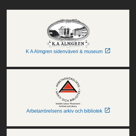
K A Almgren sidenväveri & museum
Arbetarrörelsens arkiv och bibliotek