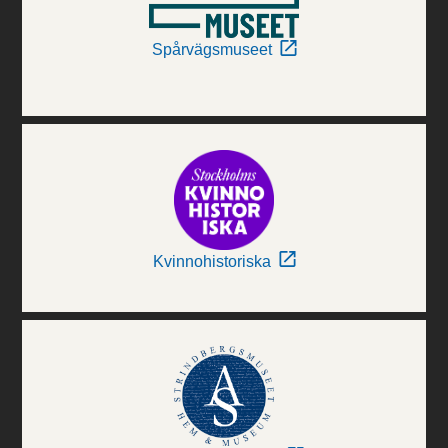
Spårvägsmuseet
Kvinnohistoriska