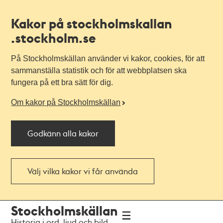
Kakor på stockholmskallan
.stockholm.se
På Stockholmskällan använder vi kakor, cookies, för att
sammanställa statistik och för att webbplatsen ska
fungera på ett bra sätt för dig.
Om kakor på Stockholmskällan
Godkänn alla kakor
Välj vilka kakor vi får använda
Till
Till
Stockholmskällan
navigationen
huvudinnehållet
Historia i ord, ljud och bild