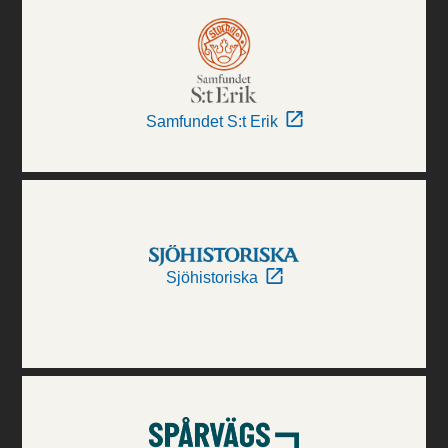
Samfundet S:t Erik
Sjöhistoriska