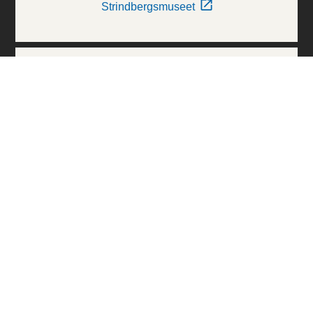
Strindbergsmuseet
Thielska Galleriet
Världskulturmuseerna