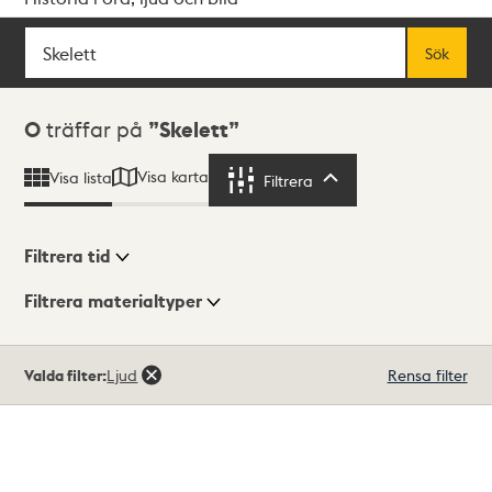
Sök
Fritextsök
Sök
Sökresultat
0
träffar på
Skelett
Visa karta
Visa lista
Filtrera
Filtrera
Filtrera tid
Filtrera materialtyper
Visningsläge
Totalt
Valda filter:
Ljud
Rensa filter
0
träffar
Lista
Karta