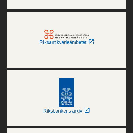
Riksantikvarieämbetet
Riksbankens arkiv