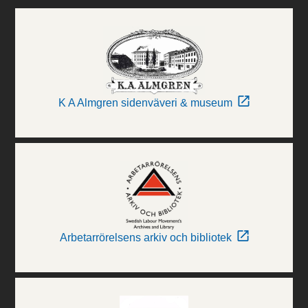
K A Almgren sidenväveri & museum
Arbetarrörelsens arkiv och bibliotek