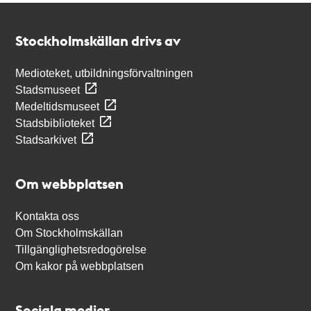
Kontakt
Stockholmskällan
Stockholmskällan drivs av
Medioteket, utbildningsförvaltningen
Stadsmuseet
Medeltidsmuseet
Stadsbiblioteket
Stadsarkivet
Om webbplatsen
Kontakta oss
Om Stockholmskällan
Tillgänglighetsredogörelse
Om kakor på webbplatsen
Sociala medier