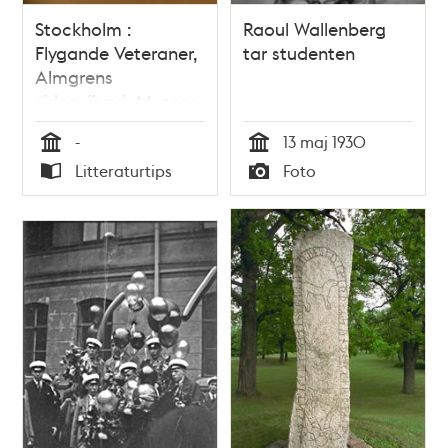
Stockholm :
Raoul Wallenberg
Flygande Veteraner,
tar studenten
Almgrens
sidenväveri, Museer
i Stockholm
-
13 maj 1930
Tid
Tid
Litteraturtips
Foto
Typ
Typ