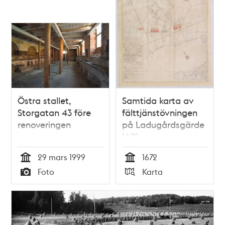
Östra stallet,
Samtida karta av
Storgatan 43 före
fälttjänstövningen
renoveringen
på Ladugårdsgärde
1672
29 mars 1999
1672
Tid
Tid
Foto
Karta
Typ
Typ