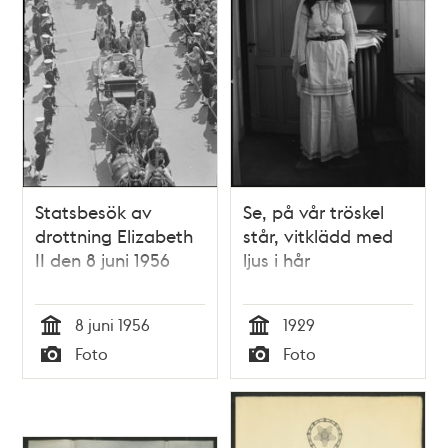
Statsbesök av
Se, på vår tröskel
drottning Elizabeth
står, vitklädd med
II den 8 juni 1956
ljus i hår
8 juni 1956
1929
Tid
Tid
Foto
Foto
Typ
Typ