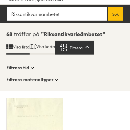
Sök
Fritextsök
Sök
Sökresultat
68
träffar på
Riksantikvarieämbetet
Visa karta
Visa lista
Filtrera
Filtrera
Filtrera tid
Filtrera materialtyper
Visningsläge
Totalt
68
träffar
Lista
Karta