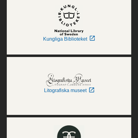
Kungliga Biblioteket
Litografiska museet