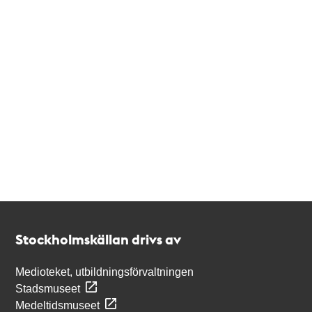
Kontakt
Stockholmskällan
Stockholmskällan drivs av
Medioteket, utbildningsförvaltningen
Stadsmuseet
Medeltidsmuseet