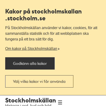
Kakor på stockholmskallan
.stockholm.se
På Stockholmskällan använder vi kakor, cookies, för att
sammanställa statistik och för att webbplatsen ska
fungera på ett bra sätt för dig.
Om kakor på Stockholmskällan
Godkänn alla kakor
Välj vilka kakor vi får använda
Till
Till
Stockholmskällan
navigationen
huvudinnehållet
Historia i ord, ljud och bild