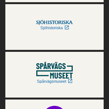
Sjöhistoriska
Spårvägsmuseet