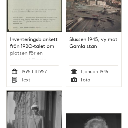
Inventeringsblankett
Slussen 1945, vy mot
från 1920-talet om
Gamla stan
platsen för en
runsten i Skesta,
Spånga.
1925 till 1927
1 januari 1945
Tid
Tid
Text
Foto
Typ
Typ