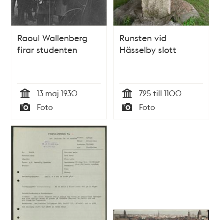
Raoul Wallenberg
Runsten vid
firar studenten
Hässelby slott
13 maj 1930
725 till 1100
Tid
Tid
Foto
Foto
Typ
Typ