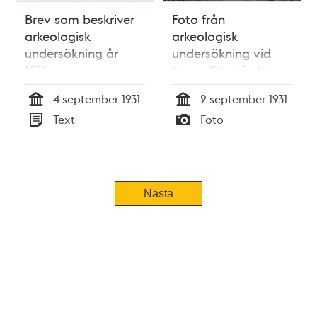
Brev som beskriver
Foto från
arkeologisk
arkeologisk
undersökning år
undersökning vid
1931.
Norra Djurgården.
4 september 1931
2 september 1931
Tid
Tid
Text
Foto
Typ
Typ
Tidigare
Nästa