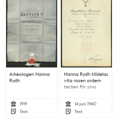
Arkeologen Hanna
Hanna Rydh tilldelas
Rydh
vita rosen ordern
tecken för sina
hjälpinsatser
1919
14 juni 1940
Tid
Tid
Text
Text
Typ
Typ