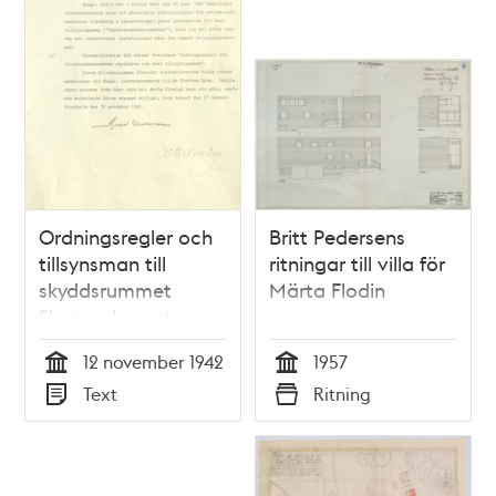
Ordningsregler och
Britt Pedersens
tillsynsman till
ritningar till villa för
skyddsrummet
Märta Flodin
Skansenberget
under andra
12 november 1942
1957
världskriget
Tid
Tid
Text
Ritning
Typ
Typ