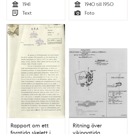
1941
1940 till 1950
Tid
Tid
Text
Foto
Typ
Typ
Rapport om ett
Ritning över
forntida skelett i
vikingatida