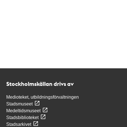
Kontakt
Stockholmskällan
Stockholmskällan drivs av
Medioteket, utbildningsförvaltningen
Stadsmuseet
Medeltidsmuseet
Stadsbiblioteket
Stadsarkivet