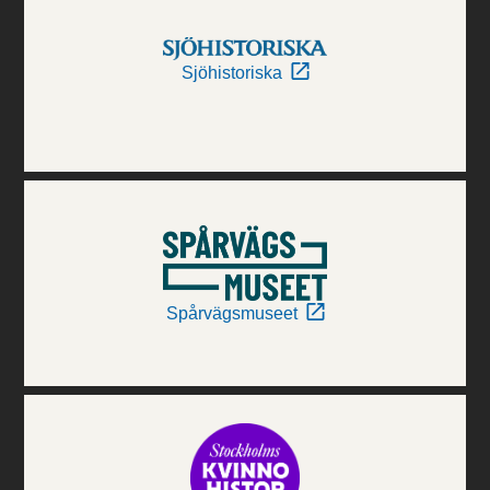
Sjöhistoriska
Spårvägsmuseet