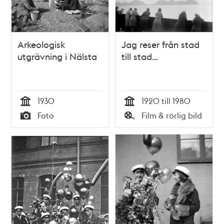
teman
Arkeologisk
Jag reser från stad
utgrävning i Nälsta
till stad...
1930
1920 till 1980
Tid
Tid
Foto
Film & rörlig bild
Typ
Typ