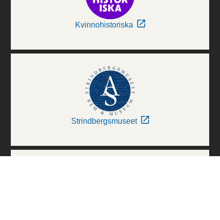
Kvinnohistoriska
Strindbergsmuseet
Thielska Galleriet