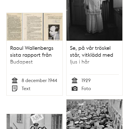
Raoul Wallenbergs
Se, på vår tröskel
sista rapport från
står, vitklädd med
Budapest
ljus i hår
8 december 1944
1929
Tid
Tid
Text
Foto
Typ
Typ