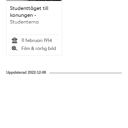
Studenttåget till
konungen -
Studenterna
uppvakta konungen
den 11 februari 1914
11 februari 1914
Tid
Film & rörlig bild
Typ
Uppdaterad
2022-12-08