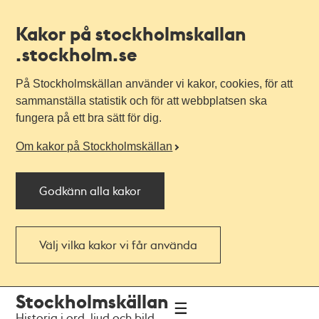
Kakor på stockholmskallan
.stockholm.se
På Stockholmskällan använder vi kakor, cookies, för att
sammanställa statistik och för att webbplatsen ska
fungera på ett bra sätt för dig.
Om kakor på Stockholmskällan
Godkänn alla kakor
Välj vilka kakor vi får använda
Till
Till
Stockholmskällan
navigationen
huvudinnehållet
Historia i ord, ljud och bild