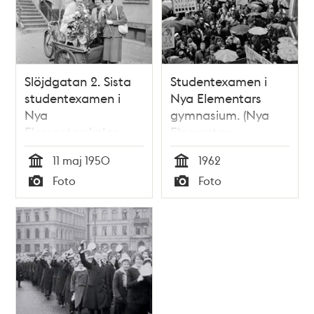
Slöjdgatan 2. Sista
Studentexamen i
studentexamen i
Nya Elementars
Nya
gymnasium. (Nya
Elementarskolan
Elementars
gymnasium hette
11 maj 1950
1962
1948 - 1950 Ängby
Tid
Tid
Foto
Foto
läroverk)
Typ
Typ