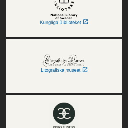
Kungliga Biblioteket
Litografiska museet