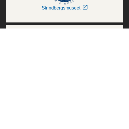
Strindbergsmuseet
Thielska Galleriet
Världskulturmuseerna