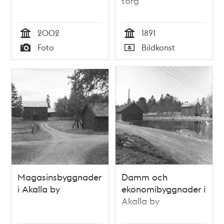
torg
2002
1891
Tid
Tid
Foto
Bildkonst
Typ
Typ
Magasinsbyggnader
Damm och
i Akalla by
ekonomibyggnader i
Akalla by