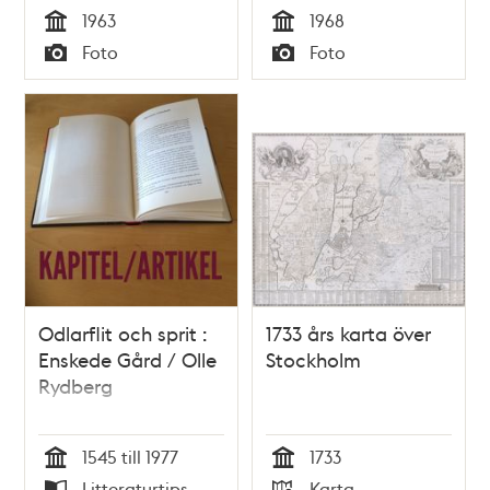
1963
1968
Tid
Tid
Foto
Foto
Typ
Typ
Odlarflit och sprit :
1733 års karta över
Enskede Gård / Olle
Stockholm
Rydberg
1545 till 1977
1733
Tid
Tid
Litteraturtips
Karta