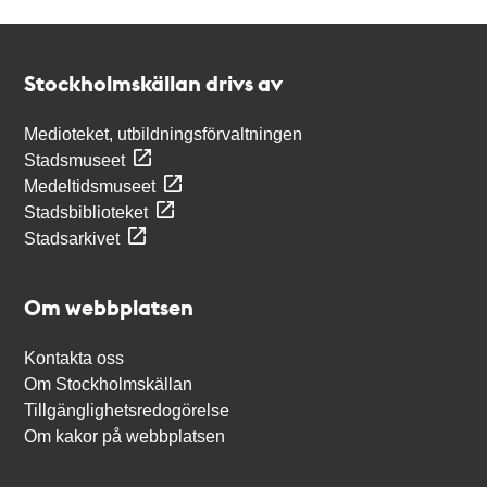
Kontakt
Stockholmskällan
Stockholmskällan drivs av
Medioteket, utbildningsförvaltningen
Stadsmuseet
Medeltidsmuseet
Stadsbiblioteket
Stadsarkivet
Om webbplatsen
Kontakta oss
Om Stockholmskällan
Tillgänglighetsredogörelse
Om kakor på webbplatsen