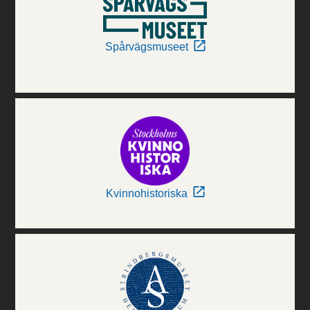
Spårvägsmuseet
Kvinnohistoriska