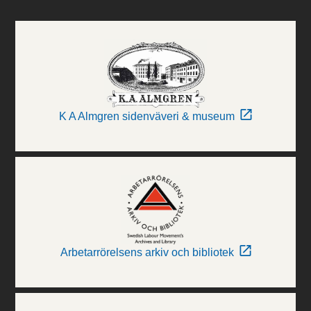
K A Almgren sidenväveri & museum
Arbetarrörelsens arkiv och bibliotek