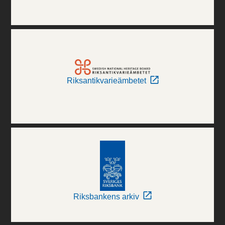
Riksantikvarieämbetet
Riksbankens arkiv