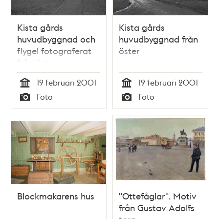
Kista gårds
Kista gårds
huvudbyggnad och
huvudbyggnad från
flygel fotograferat
öster
från öster
19 februari 2001
19 februari 2001
Tid
Tid
Foto
Foto
Typ
Typ
Blockmakarens hus
"Ottefåglar". Motiv
från Gustav Adolfs