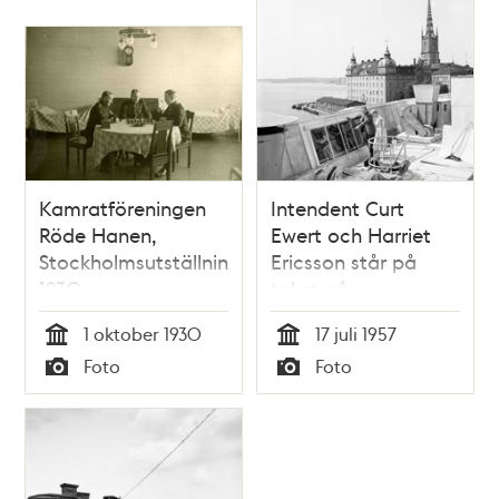
Kamratföreningen
Intendent Curt
Röde Hanen,
Ewert och Harriet
Stockholmsutställningen
Ericsson står på
1930
taket på
Spårvägsbolagets
1 oktober 1930
17 juli 1957
nybygge. I huset ska
Tid
Tid
Foto
Foto
tunnelcentralen
Typ
Typ
flytta in, där ska
samtliga
tunnelbanevagnars
rörelser avläsas