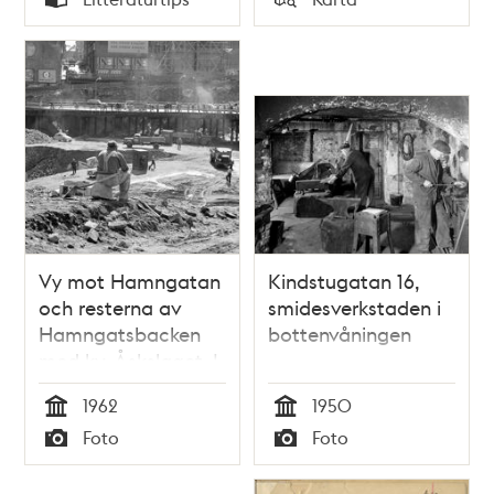
Typ
Typ
Vy mot Hamngatan
Kindstugatan 16,
och resterna av
smidesverkstaden i
Hamngatsbacken
bottenvåningen
med kv. Åskslaget. I
förgrunden en
1962
1950
vilande arbetare
Tid
Tid
Foto
Foto
med spade. I
Typ
Typ
fonden t.v. Norra
Smedjegatan