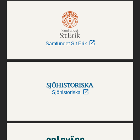
Samfundet S:t Erik
Sjöhistoriska