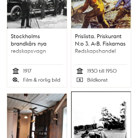
Stockholms
Prislista. Priskurant
brandkårs nya
N:o 3. A-B. Fiskarnas
redskapsvagn
Redskapshandel
1917
1930 till 1950
Tid
Tid
Film & rörlig bild
Bildkonst
Typ
Typ