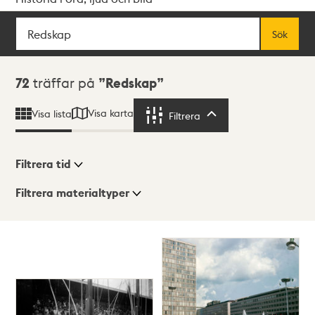
Sök
Fritextsök
Sök
Sökresultat
72
träffar på
Redskap
Visa karta
Visa lista
Filtrera
Filtrera
Filtrera tid
Filtrera materialtyper
Visningsläge
Totalt
72
träffar
Lista
Karta