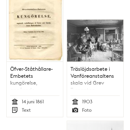
Öfver-Ståthållare-
Träslöjdsarbete i
Embetets
Vanföreanstaltens
kungörelse,
skola vid Grev
angående
Turegatan.
renhållningen af
14 juni 1861
1903
gator och gårdar
Tid
Tid
Text
Foto
inom hufvudstaden:
Typ
Typ
gifven i Stockholm
den 14 juni 1861