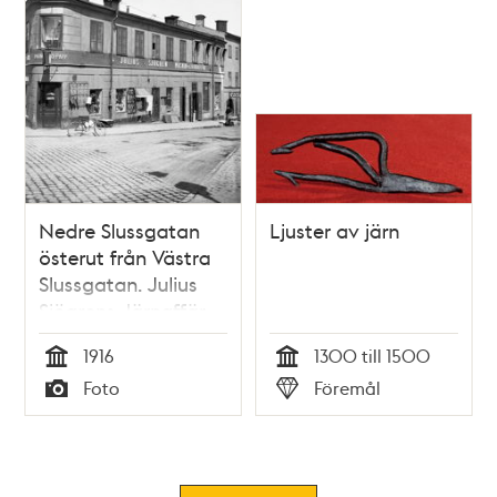
Nedre Slussgatan
Ljuster av järn
österut från Västra
Slussgatan. Julius
Sjögrens Järnaffär
1916
1300 till 1500
Tid
Tid
Foto
Föremål
Typ
Typ