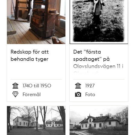
Redskap för att
Det "första
behandla tyger
spadtaget" på
Olovslundsvägen 11 i
Olovslunds
småstugeområde
1740 till 1950
1927
Tid
Tid
Föremål
Foto
Typ
Typ