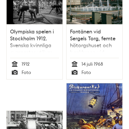
Olympiska spelen i
Fontänen vid
Stockholm 1912.
Sergels Torg, femte
Svenska kvinnliga
hötorgshuset och
gymnaster utövar
bankhusen vid
redskapsgymnastik.
Sveavägen. I
1912
14 juli 1968
förgrunden
Tid
Tid
Foto
Foto
Gatukontorets
Typ
Typ
materiel och
redskapsbodar