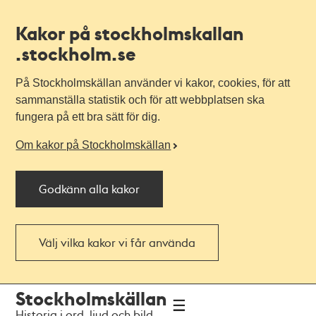
Kakor på stockholmskallan
.stockholm.se
På Stockholmskällan använder vi kakor, cookies, för att
sammanställa statistik och för att webbplatsen ska
fungera på ett bra sätt för dig.
Om kakor på Stockholmskällan
Godkänn alla kakor
Välj vilka kakor vi får använda
Till
Till
Stockholmskällan
navigationen
huvudinnehållet
Historia i ord, ljud och bild