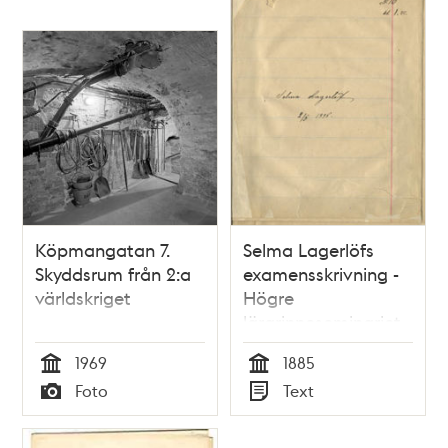
Köpmangatan 7.
Selma Lagerlöfs
Skyddsrum från 2:a
examensskrivning -
världskriget
Högre
lärarinneseminariet
VT 1885
1969
1885
Tid
Tid
Foto
Text
Typ
Typ