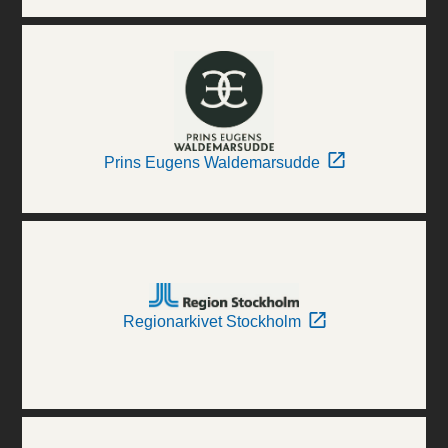
Prins Eugens Waldemarsudde
Regionarkivet Stockholm