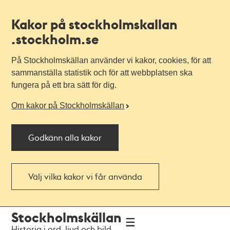
Kakor på stockholmskallan
.stockholm.se
På Stockholmskällan använder vi kakor, cookies, för att
sammanställa statistik och för att webbplatsen ska
fungera på ett bra sätt för dig.
Om kakor på Stockholmskällan
Godkänn alla kakor
Välj vilka kakor vi får använda
Till
Till
Stockholmskällan
navigationen
huvudinnehållet
Historia i ord, ljud och bild