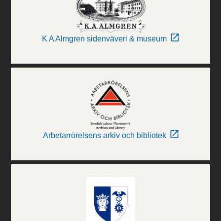
K A Almgren sidenväveri & museum
Arbetarrörelsens arkiv och bibliotek