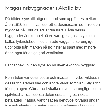
Magasinsbyggnader i Akalla by
På bilden syns till höger en bod som uppfördes mellan
åren 1816-28. Till vänster ett sädesmagasin som troligen
byggdes på 1800-talets andra hälft. Båda dessa
byggnader är exempel på en vanlig magasinstyp som
kallas fyrknutsbod, med timrade väggar, ursprungligen
upphöjda från marken på hörnstenar samt med mindre
öppningar för att ge god ventilation.
Längst bak i bilden syns en nu riven ekonomibyggnad.
Förr i tiden var dess bodar och magasin mycket viktiga, i
dessa förvarades säd och andra varor som var viktiga för
försörjningen. Gårdarna i Akalla drevs ursprungligen som
självhushåll där största delen ersättning och skatt
betalades i natura, varför säden behövde förvaras undan
fukt och skadedjur under årets alla månader. Magasin