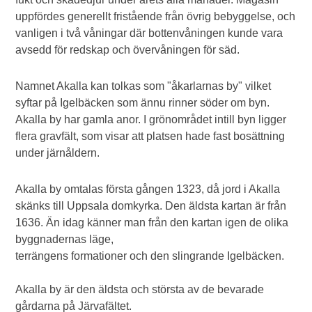
uppfördes generellt fristående från övrig bebyggelse, och
vanligen i två våningar där bottenvåningen kunde vara
avsedd för redskap och övervåningen för säd.
Namnet Akalla kan tolkas som "åkarlarnas by" vilket
syftar på Igelbäcken som ännu rinner söder om byn.
Akalla by har gamla anor. I grönområdet intill byn ligger
flera gravfält, som visar att platsen hade fast bosättning
under järnåldern.
Akalla by omtalas första gången 1323, då jord i Akalla
skänks till Uppsala domkyrka. Den äldsta kartan är från
1636. Än idag känner man från den kartan igen de olika
byggnadernas läge,
terrängens formationer och den slingrande Igelbäcken.
Akalla by är den äldsta och största av de bevarade
gårdarna på Järvafältet.