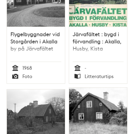
Flygelbyggnader vid
Järvafältet : bygd i
Storgården i Akalla
förvandling : Akalla,
by på Järvafältet
Husby, Kista
1968
-
Tid
Tid
Foto
Litteraturtips
Typ
Typ