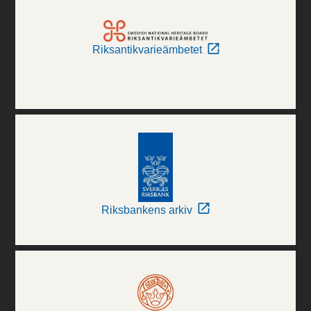
Riksantikvarieämbetet
Riksbankens arkiv