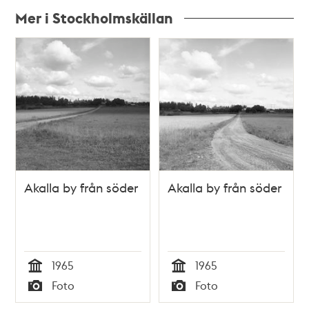
Mer i Stockholmskällan
Relaterade
poster
och
teman
Akalla by från söder
Akalla by från söder
1965
1965
Tid
Tid
Foto
Foto
Typ
Typ