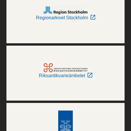
Regionarkivet Stockholm
Riksantikvarieämbetet