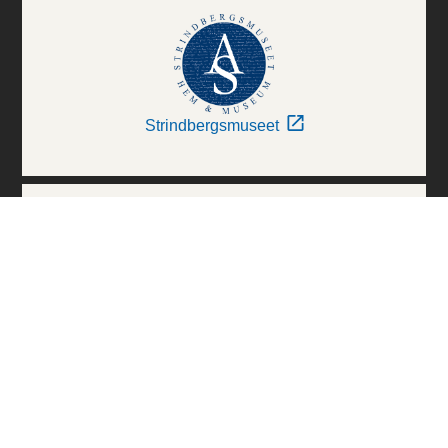
Strindbergsmuseet
Thielska Galleriet