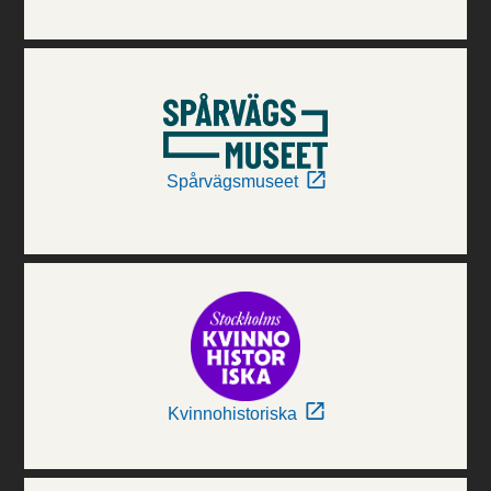
Spårvägsmuseet
Kvinnohistoriska