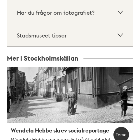
Har du frågor om fotografiet?
Stadsmuseet tipsar
Mer i Stockholmskällan
Relaterade
poster
och
teman
Wendela Hebbe skrev socialreportage
Tema
Wendela Hebbe var journalist på Aftonbladet