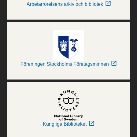
Arbetarrörelsens arkiv och bibliotek
Föreningen Stockholms Företagsminnen
Kungliga Biblioteket