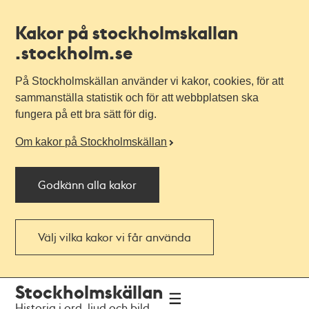
Kakor på stockholmskallan
.stockholm.se
På Stockholmskällan använder vi kakor, cookies, för att
sammanställa statistik och för att webbplatsen ska
fungera på ett bra sätt för dig.
Om kakor på Stockholmskällan
Godkänn alla kakor
Välj vilka kakor vi får använda
Till
Till
Stockholmskällan
navigationen
huvudinnehållet
Historia i ord, ljud och bild