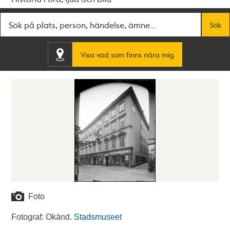
Fritextsök
Sök
Visa vad som finns nära mig
Foto
Fotograf: Okänd.
Stadsmuseet