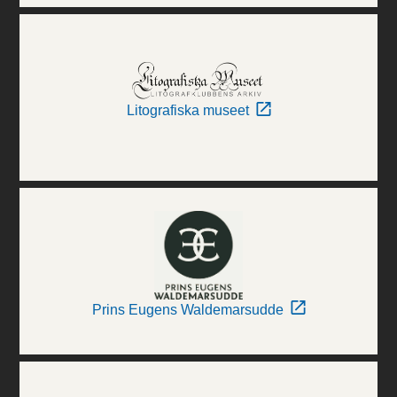
Litografiska museet
Prins Eugens Waldemarsudde