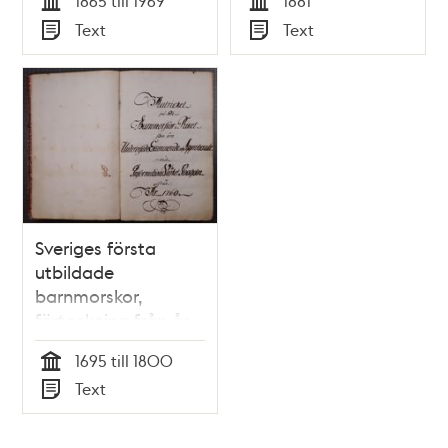
1865 till 1969
1881
Tid
Tid
Text
Text
Typ
Typ
Sveriges första
utbildade
barnmorskor,
förteckning från år
1760
1695 till 1800
Tid
Text
Typ