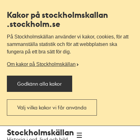
Kakor på stockholmskallan
.stockholm.se
På Stockholmskällan använder vi kakor, cookies, för att
sammanställa statistik och för att webbplatsen ska
fungera på ett bra sätt för dig.
Om kakor på Stockholmskällan
Godkänn alla kakor
Välj vilka kakor vi får använda
Till
Till
Stockholmskällan
navigationen
huvudinnehållet
Historia i ord, ljud och bild