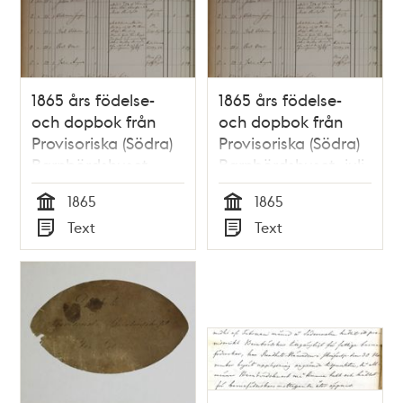
1865 års födelse-
1865 års födelse-
och dopbok från
och dopbok från
Provisoriska (Södra)
Provisoriska (Södra)
Barnbördshuset,
Barnbördshuset, juli-
februari-juni
december
1865
1865
Tid
Tid
Text
Text
Typ
Typ