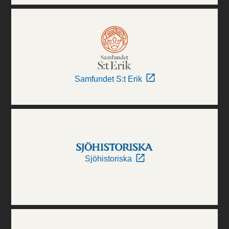
Samfundet S:t Erik
Sjöhistoriska