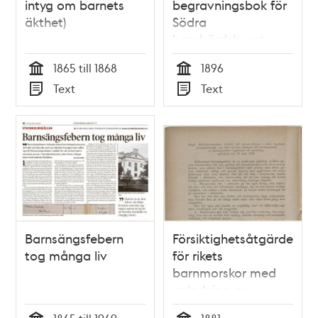
intyg om barnets
begravningsbok för
äkthet)
Södra
barnbördshuset
1896
1865 till 1868
1896
Tid
Tid
Text
Text
Typ
Typ
Barnsängsfebern
Försiktighetsåtgärder
tog många liv
för rikets
barnmorskor med
anledning av
barnsängsfebern