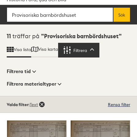
Sök
Fritextsök
Sök
Sökresultat
11
träffar på
Provisoriska barnbördshuset
Visa karta
Visa lista
Filtrera
Filtrera
Filtrera tid
Filtrera materialtyper
Visningsläge
Totalt
Valda filter:
Text
Rensa filter
11
träffar
Lista
Karta