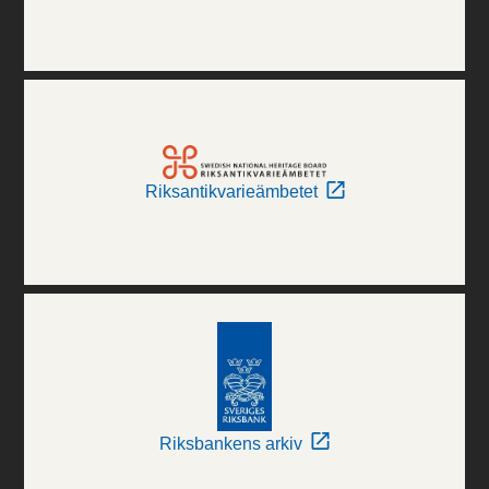
Riksantikvarieämbetet
Riksbankens arkiv