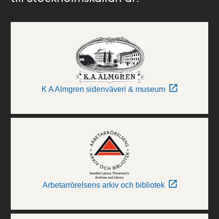
K A Almgren sidenväveri & museum
Arbetarrörelsens arkiv och bibliotek