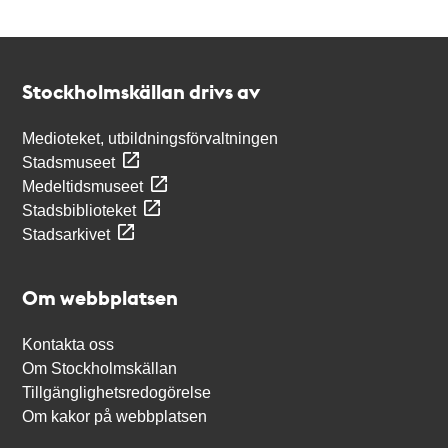
Kontakt
Stockholmskällan
Stockholmskällan drivs av
Medioteket, utbildningsförvaltningen
Stadsmuseet
Medeltidsmuseet
Stadsbiblioteket
Stadsarkivet
Om webbplatsen
Kontakta oss
Om Stockholmskällan
Tillgänglighetsredogörelse
Om kakor på webbplatsen