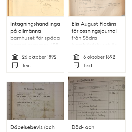
Intagningshandlingar
Elis August Flodins
på allmänna
förlossningsjournal
barnhuset för späda
från Södra
barnet nummer 425
barnbördshuset år
Elis August Flodin
1892
26 oktober 1892
6 oktober 1892
Tid
Tid
Text
Text
Typ
Typ
Döpelsebevis (och
Död- och