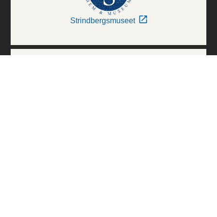
Strindbergsmuseet
Thielska Galleriet
Världskulturmuseerna