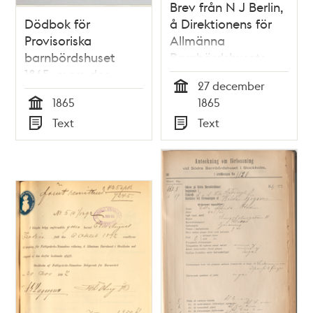
Brev från N J Berlin,
Dödbok för
å Direktionens för
Provisoriska
Allmänna
barnbördshuset
Barnbördshusets
1865, mars-dec
vägnar, till
27 december
(from 1881 Södra
Stockholms stads
Tid
1865
1865
barnbördshuset)
Sundhetsnämnd
Tid
Text
Text
Typ
Typ