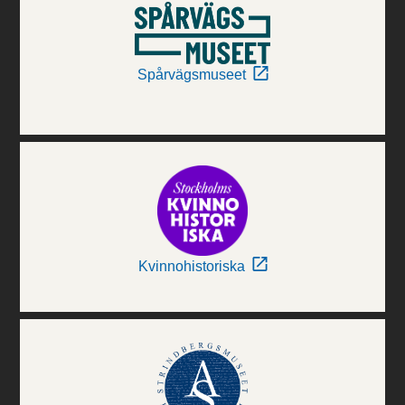
Spårvägsmuseet
Kvinnohistoriska