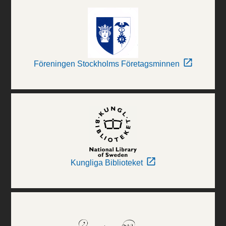
Föreningen Stockholms Företagsminnen
Kungliga Biblioteket