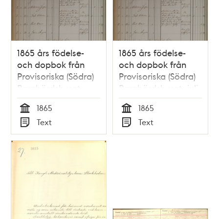
och
teman
1865 års födelse-
1865 års födelse-
och dopbok från
och dopbok från
Provisoriska (Södra)
Provisoriska (Södra)
Barnbördshuset,
Barnbördshuset, juli-
februari-juni
december
1865
1865
Tid
Tid
Text
Text
Typ
Typ