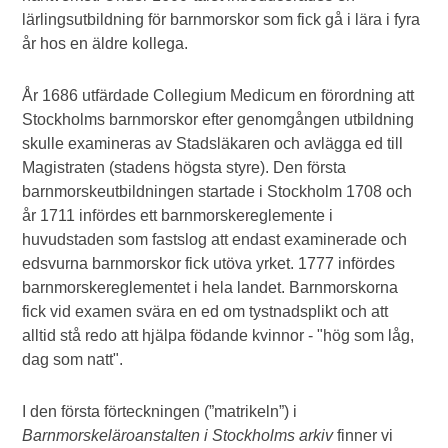
lärlingsutbildning för barnmorskor som fick gå i lära i fyra
år hos en äldre kollega.
År 1686 utfärdade Collegium Medicum en förordning att
Stockholms barnmorskor efter genomgången utbildning
skulle examineras av Stadsläkaren och avlägga ed till
Magistraten (stadens högsta styre). Den första
barnmorskeutbildningen startade i Stockholm 1708 och
år 1711 infördes ett barnmorskereglemente i
huvudstaden som fastslog att endast examinerade och
edsvurna barnmorskor fick utöva yrket. 1777 infördes
barnmorskereglementet i hela landet. Barnmorskorna
fick vid examen svära en ed om tystnadsplikt och att
alltid stå redo att hjälpa födande kvinnor - "hög som låg,
dag som natt".
I den första förteckningen (”matrikeln”) i
Barnmorskeläroanstalten i Stockholms arkiv
finner vi