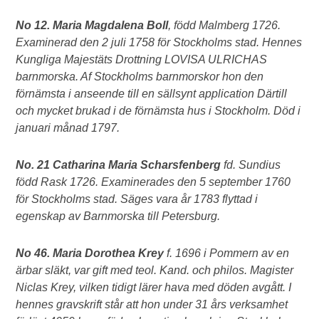
No 12. Maria Magdalena Boll
, född Malmberg 1726.
Examinerad den 2 juli 1758 för Stockholms stad. Hennes
Kungliga Majestäts Drottning LOVISA ULRICHAS
barnmorska. Af Stockholms barnmorskor hon den
förnämsta i anseende till en sällsynt application Därtill
och mycket brukad i de förnämsta hus i Stockholm. Död i
januari månad 1797.
No. 21 Catharina Maria Scharsfenberg
fd. Sundius
född Rask 1726. Examinerades den 5 september 1760
för Stockholms stad. Säges vara år 1783 flyttad i
egenskap av Barnmorska till Petersburg.
No 46. Maria Dorothea Krey
f. 1696 i Pommern av en
ärbar släkt, var gift med teol. Kand. och philos. Magister
Niclas Krey, vilken tidigt lärer hava med döden avgått. I
hennes gravskrift står att hon under 31 års verksamhet