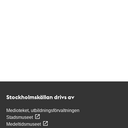
Kontakt
Stockholmskällan
Stockholmskällan drivs av
Medioteket, utbildningsförvaltningen
Stadsmuseet
Medeltidsmuseet