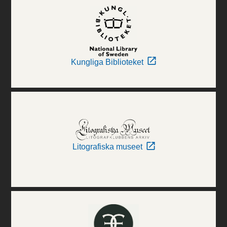
Kungliga Biblioteket
Litografiska museet