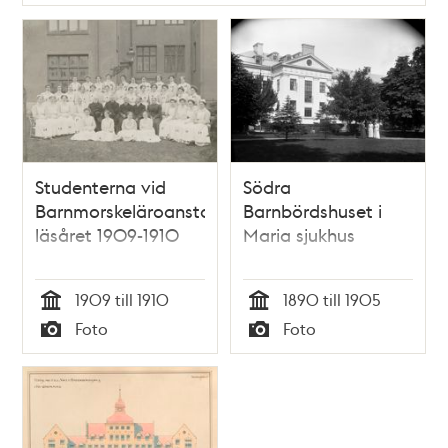
Studenterna vid
Södra
Barnmorskeläroanstalten
Barnbördshuset i
läsåret 1909-1910
Maria sjukhus
1909 till 1910
1890 till 1905
Tid
Tid
Foto
Foto
Typ
Typ