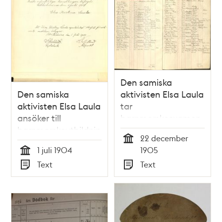
Den samiska
Den samiska
aktivisten Elsa Laula
aktivisten Elsa Laula
tar
ansöker till
barnmorskeexamen
barnmorskeutbildning
1905
22 december
1904
Tid
1 juli 1904
1905
Tid
Text
Text
Typ
Typ