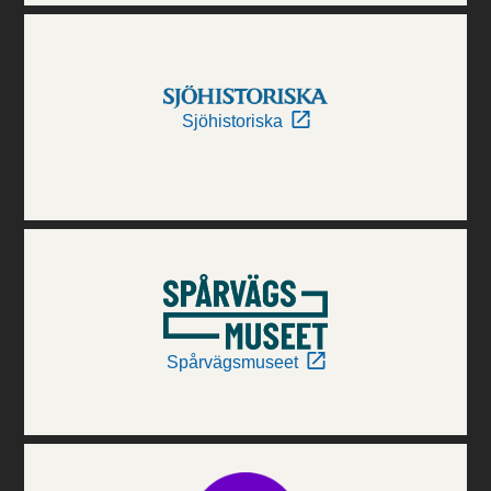
Sjöhistoriska
Spårvägsmuseet