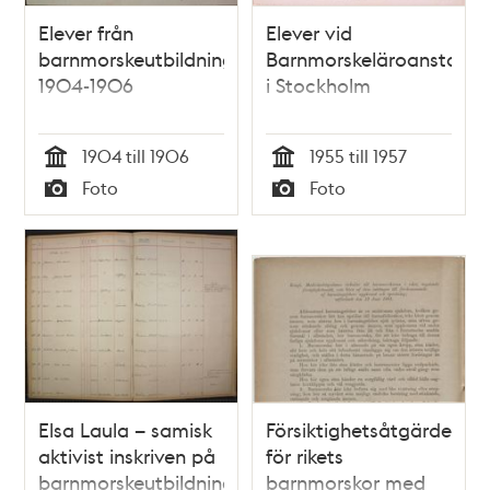
Elever från
Elever vid
barnmorskeutbildningen
Barnmorskeläroanstalte
1904-1906
i Stockholm
1904 till 1906
1955 till 1957
Tid
Tid
Foto
Foto
Typ
Typ
Elsa Laula – samisk
Försiktighetsåtgärder
aktivist inskriven på
för rikets
barnmorskeutbildning
barnmorskor med