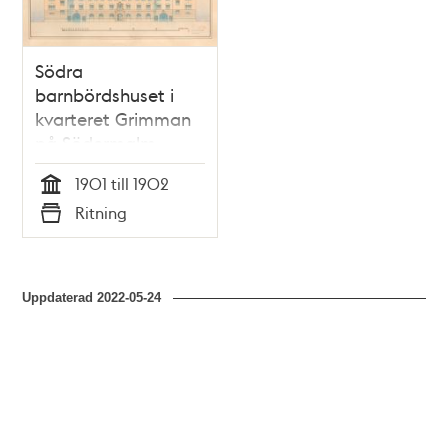
Södra
barnbördshuset i
kvarteret Grimman
på Södermalm -
odaterat
1901 till 1902
ritningsförslag,
Tid
Ritning
alternativ 1
Typ
Uppdaterad
2022-05-24