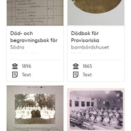
Död- och
Dödbok för
begravningsbok för
Provisoriska
Södra
barnbördshuset
barnbördshuset
1865, mars-dec
1896
(from 1881 Södra
1896
1865
barnbördshuset)
Tid
Tid
Text
Text
Typ
Typ