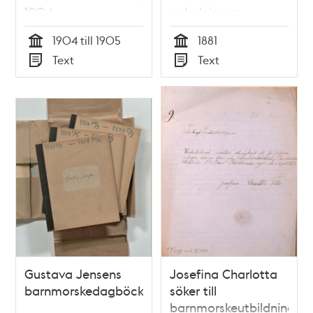
1904
anledning av
barnsängsfebern
1904 till 1905
1881
Tid
Tid
Text
Text
Typ
Typ
Gustava Jensens
Josefina Charlotta
barnmorskedagböcker
söker till
barnmorskeutbildning