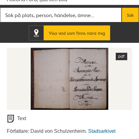
Fritextsök
Sök
Visa vad som finns nära mig
Text
Författare: David von Schulzenheim.
Stadsarkivet