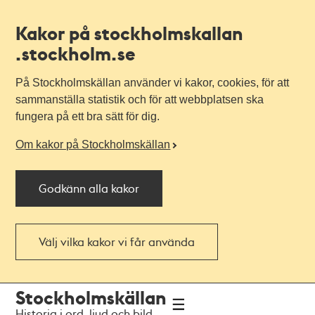
Kakor på stockholmskallan
.stockholm.se
På Stockholmskällan använder vi kakor, cookies, för att
sammanställa statistik och för att webbplatsen ska
fungera på ett bra sätt för dig.
Om kakor på Stockholmskällan
Godkänn alla kakor
Välj vilka kakor vi får använda
Till
Till
Stockholmskällan
navigationen
huvudinnehållet
Historia i ord, ljud och bild