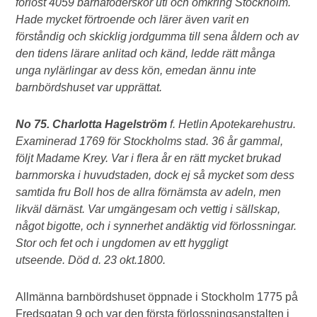
förlöst 4059 barnaföderskor uti och omkring Stockholm.
Hade mycket förtroende och lärer även varit en
förståndig och skicklig jordgumma till sena åldern och av
den tidens lärare anlitad och känd, ledde rätt många
unga nylärlingar av dess kön, emedan ännu inte
barnbördshuset var upprättat.
No 75. Charlotta Hagelström
f. Hetlin Apotekarehustru.
Examinerad 1769 för Stockholms stad. 36 år gammal,
följt Madame Krey. Var i flera år en rätt mycket brukad
barnmorska i huvudstaden, dock ej så mycket som dess
samtida fru Boll hos de allra förnämsta av adeln, men
likväl därnäst. Var umgängesam och vettig i sällskap,
något bigotte, och i synnerhet andäktig vid förlossningar.
Stor och fet och i ungdomen av ett hyggligt
utseende.
Död d. 23 okt.1800.
Allmänna barnbördshuset öppnade i Stockholm 1775 på
Fredsgatan 9 och var den första förlossningsanstalten i