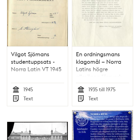
Vilgot Sjömans
En ordningsmans
studentuppsats -
klagomål – Norra
Norra Latin VT 1945
Latins högre
allmänna läroverk
1945
1935 till 1975
Tid
Tid
Text
Text
Typ
Typ