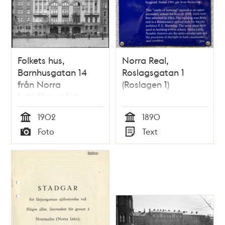
Folkets hus,
Norra Real,
Barnhusgatan 14
Roslagsgatan 1
från Norra
(Roslagen 1)
Latinläroverkets
skolgård
1902
1890
Tid
Tid
Foto
Text
Typ
Typ