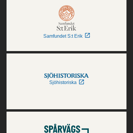
Samfundet S:t Erik
Sjöhistoriska