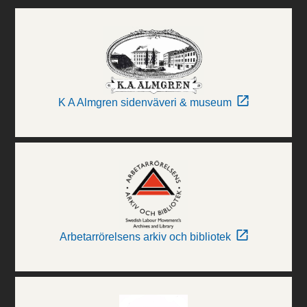
K A Almgren sidenväveri & museum
Arbetarrörelsens arkiv och bibliotek