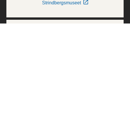
Strindbergsmuseet
Thielska Galleriet
Världskulturmuseerna