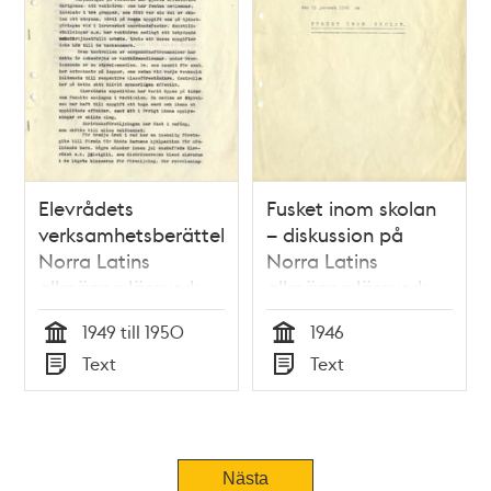
Elevrådets
Fusket inom skolan
verksamhetsberättelse
– diskussion på
Norra Latins
Norra Latins
allmänna läroverk
allmänna läroverk
för gossar – 1949-
för gossar 1946
1949 till 1950
1946
1950
Tid
Tid
Text
Text
Typ
Typ
Nästa