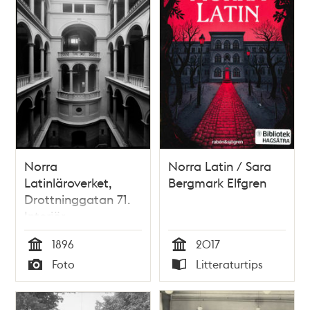
Norra
Norra Latin / Sara
Latinläroverket,
Bergmark Elfgren
Drottninggatan 71.
Interiör
1896
2017
Tid
Tid
Foto
Litteraturtips
Typ
Typ