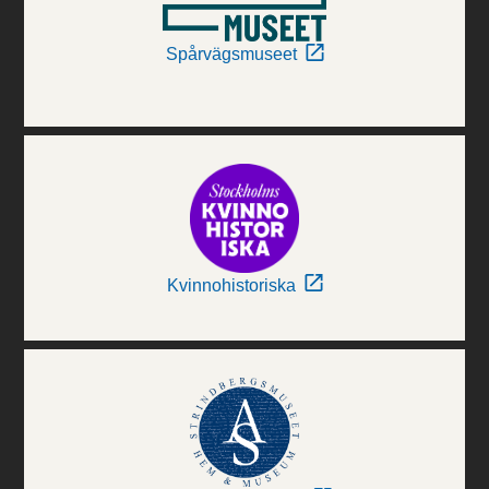
Spårvägsmuseet
Kvinnohistoriska