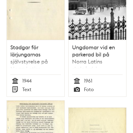
Stadgar för
Ungdomar vid en
lärjungarnas
parkerad bil på
självstyrelse på
Norra Latins
Norra Latins
skolgård. I
allmänna läroverk -
förgrunden ett
1944
1961
1944
järnstaket
Tid
Tid
Text
Foto
Typ
Typ