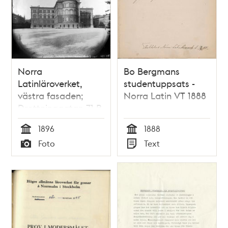
Norra
Bo Bergmans
Latinläroverket,
studentuppsats -
västra fasaden;
Norra Latin VT 1888
Drottninggatan 71 B
1896
1888
Tid
Tid
Foto
Text
Typ
Typ