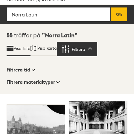
Sök
Fritextsök
Sök
Sökresultat
55
träffar på
Norra Latin
Visa karta
Visa lista
Filtrera
Filtrera
Filtrera tid
Filtrera materialtyper
Visningsläge
Totalt
55
träffar
Lista
Karta