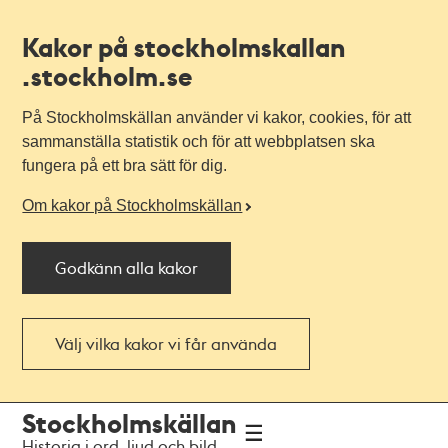
Kakor på stockholmskallan
.stockholm.se
På Stockholmskällan använder vi kakor, cookies, för att
sammanställa statistik och för att webbplatsen ska
fungera på ett bra sätt för dig.
Om kakor på Stockholmskällan
Godkänn alla kakor
Välj vilka kakor vi får använda
Till
Till
Stockholmskällan
navigationen
huvudinnehållet
Historia i ord, ljud och bild