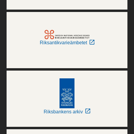
Riksantikvarieämbetet
Riksbankens arkiv