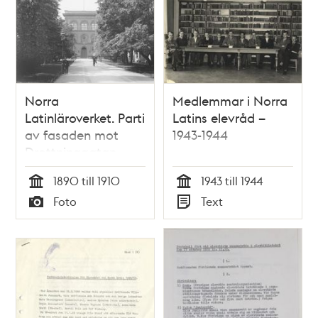
Norra
Medlemmar i Norra
Latinläroverket. Parti
Latins elevråd –
av fasaden mot
1943-1944
Drottninggatan
1890 till 1910
1943 till 1944
Tid
Tid
Foto
Text
Typ
Typ