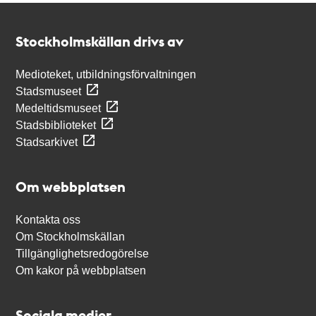
Kontakt
Stockholmskällan
Stockholmskällan drivs av
Medioteket, utbildningsförvaltningen
Stadsmuseet
Medeltidsmuseet
Stadsbiblioteket
Stadsarkivet
Om webbplatsen
Kontakta oss
Om Stockholmskällan
Tillgänglighetsredogörelse
Om kakor på webbplatsen
Sociala medier