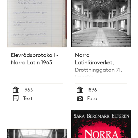
Elevrådsprotokoll -
Norra
Norra Latin 1963
Latinläroverket,
Drottninggatan 71.
Interiör
1963
1896
Tid
Tid
Text
Foto
Typ
Typ