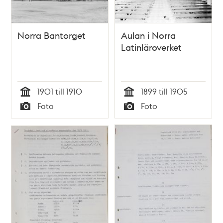
Norra Bantorget
Aulan i Norra
Latinläroverket
1901 till 1910
1899 till 1905
Tid
Tid
Foto
Foto
Typ
Typ