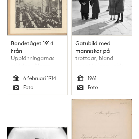
Bondetåget 1914.
Gatubild med
Från
människor på
Upplänningarnas
trottoar, bland
middag i Norra
annat kvinna i päls.
Latinläroverket.
Barnhusgatan vid
6 februari 1914
1961
Norra Bantorget. I
Tid
Tid
Foto
Foto
bakgrunden staket
Typ
Typ
vid Norra Latins
skolgård