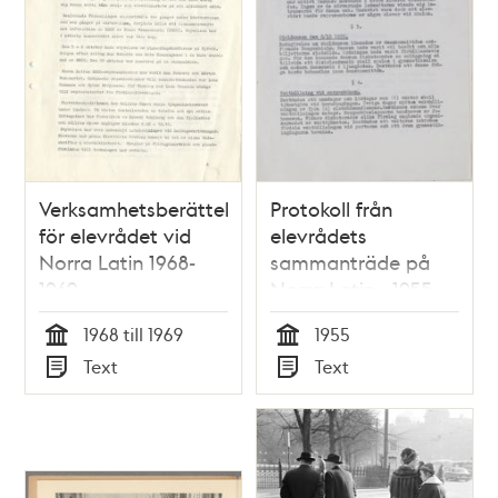
Verksamhetsberättelse
Protokoll från
för elevrådet vid
elevrådets
Norra Latin 1968-
sammanträde på
1969
Norra Latin - 1955
1968 till 1969
1955
Tid
Tid
Text
Text
Typ
Typ