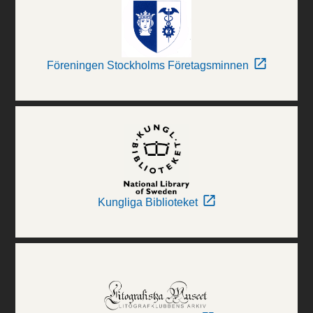
Föreningen Stockholms Företagsminnen
Kungliga Biblioteket