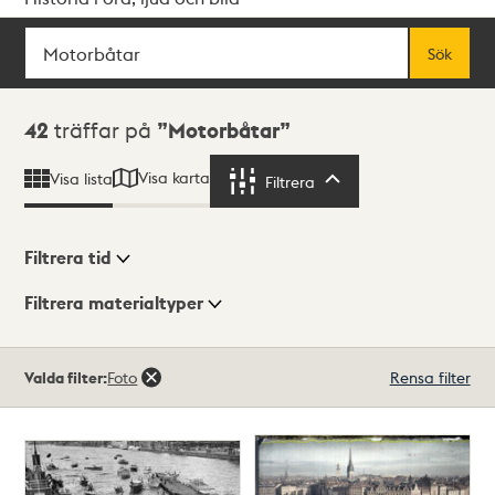
Sök
Fritextsök
Sök
Sökresultat
42
träffar på
Motorbåtar
Visa karta
Visa lista
Filtrera
Filtrera
Filtrera tid
Filtrera materialtyper
Visningsläge
Totalt
Valda filter:
Foto
Rensa filter
42
träffar
Lista
Karta