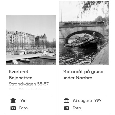
Kvarteret
Motorbåt på grund
Bajonetten.
under Norrbro
Strandvägen 55-57
från Djurgårdsbron
1961
23 augusti 1929
Tid
Tid
Foto
Foto
Typ
Typ