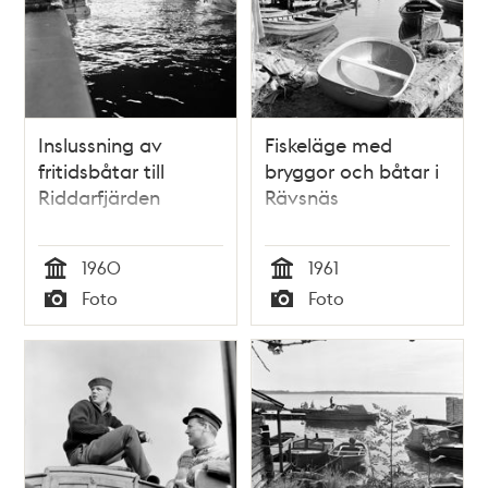
Inslussning av
Fiskeläge med
fritidsbåtar till
bryggor och båtar i
Riddarfjärden
Rävsnäs
1960
1961
Tid
Tid
Foto
Foto
Typ
Typ