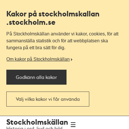
Kakor på stockholmskallan
.stockholm.se
På Stockholmskällan använder vi kakor, cookies, för att
sammanställa statistik och för att webbplatsen ska
fungera på ett bra sätt för dig.
Om kakor på Stockholmskällan
Godkänn alla kakor
Välj vilka kakor vi får använda
Till
Till
Stockholmskällan
navigationen
huvudinnehållet
Historia i ord, ljud och bild