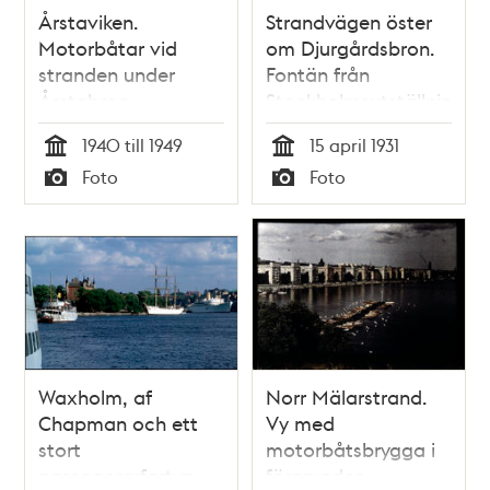
Årstaviken.
Strandvägen öster
Motorbåtar vid
om Djurgårdsbron.
stranden under
Fontän från
Årstabron.
Stockholmsutställningen
Södersjukhuset i
1930 används som
1940 till 1949
15 april 1931
bakgrunden
tillfällig
Tid
Tid
Foto
Foto
bensinstation för
Typ
Typ
motorbåtar
Waxholm, af
Norr Mälarstrand.
Chapman och ett
Vy med
stort
motorbåtsbrygga i
passagerarfartyg
förgrunden