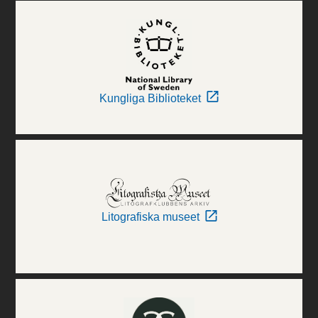
Kungliga Biblioteket
Litografiska museet