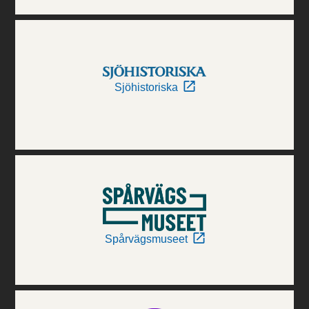
Sjöhistoriska
Spårvägsmuseet