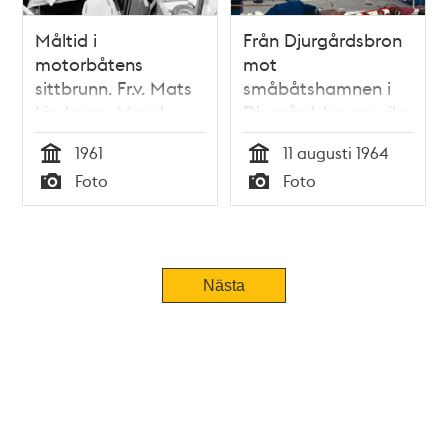
Måltid i
Från Djurgårdsbron
motorbåtens
mot
sittbrunn. Fr.v. Mats
småbåtshamnen i
Lindgren, Maud
Djurgårdsbrunnsviken.
Lindgren och
Shellmackens
1961
11 augusti 1964
Gunnar Eckerrot
bensinbrygga i
Tid
Tid
Foto
Foto
bakgrunden
Typ
Typ
Nästa