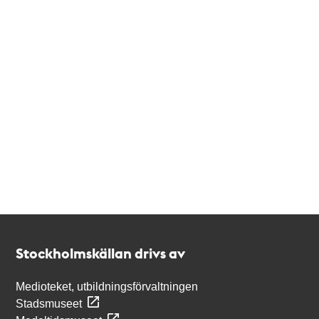
Kontakt
Stockholmskällan
Stockholmskällan drivs av
Medioteket, utbildningsförvaltningen
Stadsmuseet