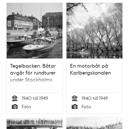
Tegelbacken. Båtar
En motorbåt på
avgår för rundturer
Karlbergskanalen
under Stockholms
broar. Tv. i
bakgrunden ligger
1940 till 1949
1940 till 1949
Kronprinsens stall.
Tid
Tid
Foto
Foto
T.h. Centralpalatset
Typ
Typ