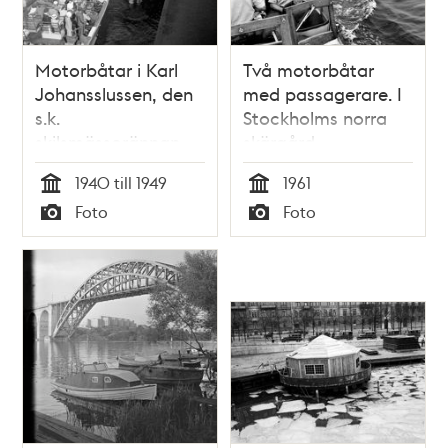
Motorbåtar i Karl
Två motorbåtar
Johansslussen, den
med passagerare. I
s.k.
Stockholms norra
skilsmässorännan
skärgård
1940 till 1949
1961
Tid
Tid
Foto
Foto
Typ
Typ