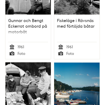
Gunnar och Bengt
Fiskeläge i Rävsnäs
Eckerrot ombord på
med förtöjda båtar
motorbåt
1961
1961
Tid
Tid
Foto
Foto
Typ
Typ