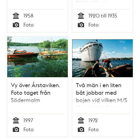
Riddarfjärden
1958
1920 till 1935
Tid
Tid
Foto
Foto
Typ
Typ
Vy över Årstaviken.
Två män i en liten
Foto taget från
båt jobbar med
Södermalm
bojen vid vilken M/S
Kungsholm ligger
förtöjd
1997
1972
Tid
Tid
Foto
Foto
Typ
Typ