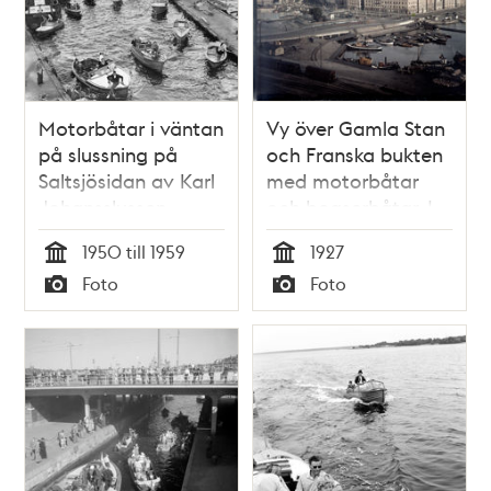
Motorbåtar i väntan
Vy över Gamla Stan
på slussning på
och Franska bukten
Saltsjösidan av Karl
med motorbåtar
Johansslussen
och bogserbåtar. I
förgrunden spår och
1950 till 1959
1927
godsvagnar i
Tid
Tid
Foto
Foto
Stadsgården
Typ
Typ