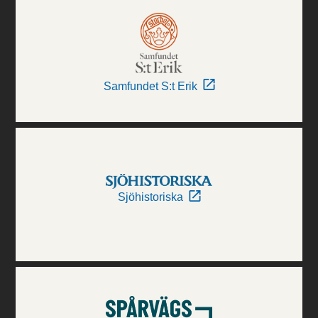
Samfundet S:t Erik
Sjöhistoriska