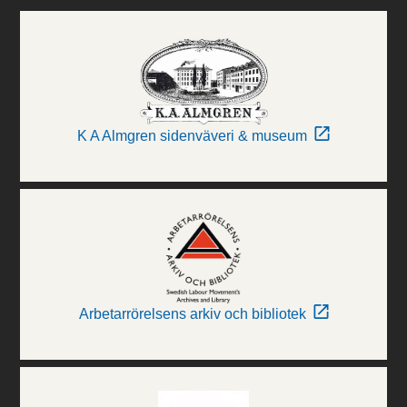
K A Almgren sidenväveri & museum
Arbetarrörelsens arkiv och bibliotek