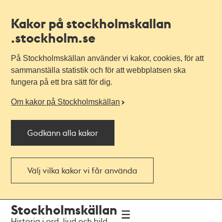
Kakor på stockholmskallan
.stockholm.se
På Stockholmskällan använder vi kakor, cookies, för att
sammanställa statistik och för att webbplatsen ska
fungera på ett bra sätt för dig.
Om kakor på Stockholmskällan
Godkänn alla kakor
Välj vilka kakor vi får använda
Till
Till
Stockholmskällan
navigationen
huvudinnehållet
Historia i ord, ljud och bild