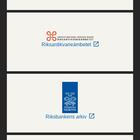
Riksantikvarieämbetet
Riksbankens arkiv