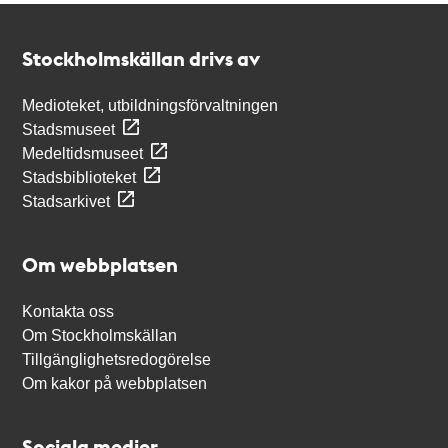
Kontakt
Stockholmskällan
Stockholmskällan drivs av
Medioteket, utbildningsförvaltningen
Stadsmuseet
Medeltidsmuseet
Stadsbiblioteket
Stadsarkivet
Om webbplatsen
Kontakta oss
Om Stockholmskällan
Tillgänglighetsredogörelse
Om kakor på webbplatsen
Sociala medier