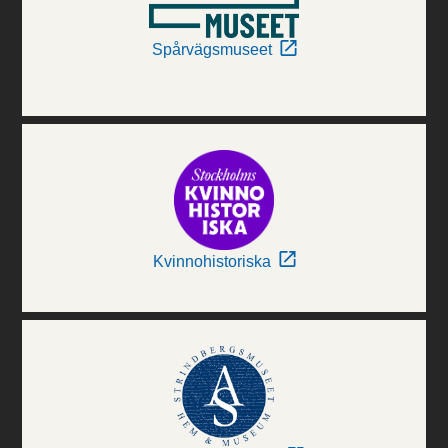
Spårvägsmuseet
Kvinnohistoriska