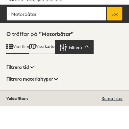
Sök
Fritextsök
Sök
Sökresultat
0
träffar på
Motorbåtar
Visa karta
Visa lista
Filtrera
Filtrera
Filtrera tid
Filtrera materialtyper
Visningsläge
Totalt
Valda filter:
Rensa filter
0
träffar
Lista
Karta