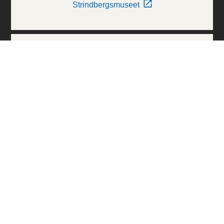
Strindbergsmuseet
Thielska Galleriet
Världskulturmuseerna