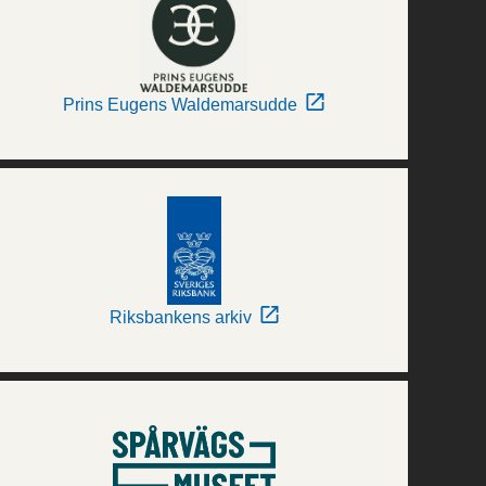
Prins Eugens Waldemarsudde
Riksbankens arkiv