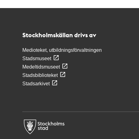
Kontakt
Stockholmskällan
Stockholmskällan drivs av
Medioteket, utbildningsförvaltningen
Stadsmuseet
Medeltidsmuseet
Stadsbiblioteket
Stadsarkivet