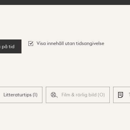
Visa innehåll utan tidsangivelse
a på tid
Litteraturtips
(
1
)
Film & rörlig bild
(
0
)