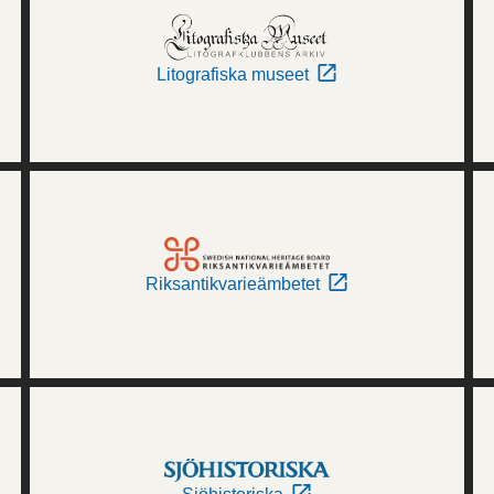
Litografiska museet
Riksantikvarieämbetet