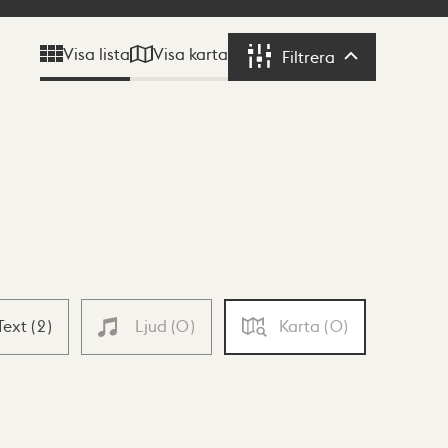
Visa karta
Visa lista
Filtrera
Filtrera
Text
(
2
)
Ljud
(
0
)
Karta
(
0
)