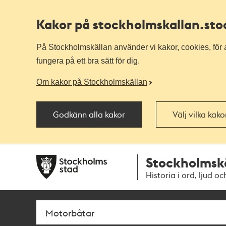
Kakor på stockholmskallan
.st
På Stockholmskällan använder vi kakor, cookies, för a
fungera på ett bra sätt för dig.
Om kakor på Stockholmskällan
Godkänn alla kakor
Välj vilka kak
Till
Till
Stockholmsk
navigationen
huvudinnehållet
Historia i ord, ljud oc
Sök
Fritextsök