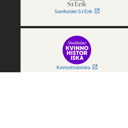
Samfundet S:t Erik
Kvinnohistoriska
Världskulturmuseerna