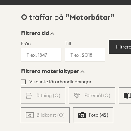
0
Motorbåtar
träffar på
Sökresultat
Filtrera tid
Från
Till
Visningsläge
Filtrer
Filtrera materialtyper
Lista
Karta
Visa inte lärarhandledningar
Ritning
(
0
)
Föremål
(
0
)
Bildkonst
(
0
)
Foto
(
42
)