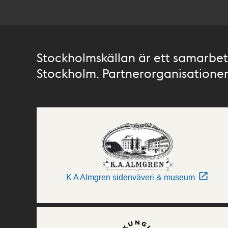
Stockholmskällan är ett samarbete
Stockholm. Partnerorganisationer 
K A Almgren sidenväveri & museum