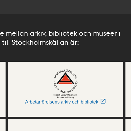
 mellan arkiv, bibliotek och museer i
till Stockholmskällan är:
Arbetarrörelsens arkiv och bibliotek