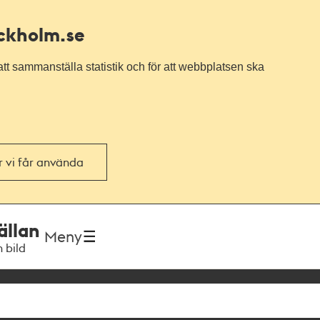
ockholm.se
tt sammanställa statistik och för att webbplatsen ska
or vi får använda
ällan
Meny
h bild