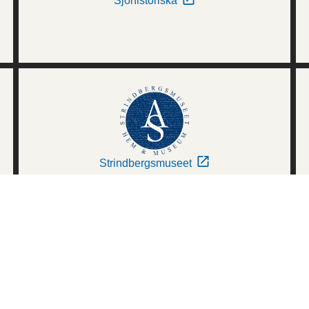
Sjöhistoriska
Strindbergsmuseet