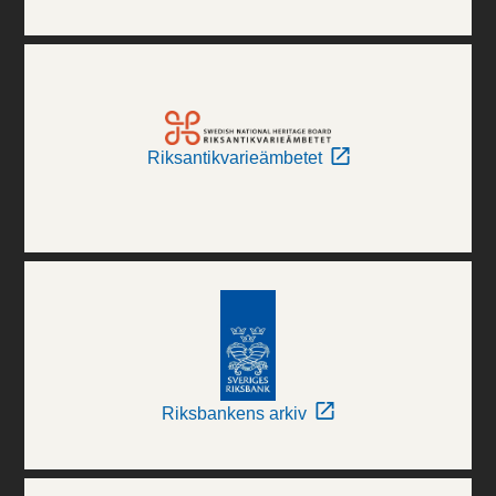
Riksantikvarieämbetet
Riksbankens arkiv