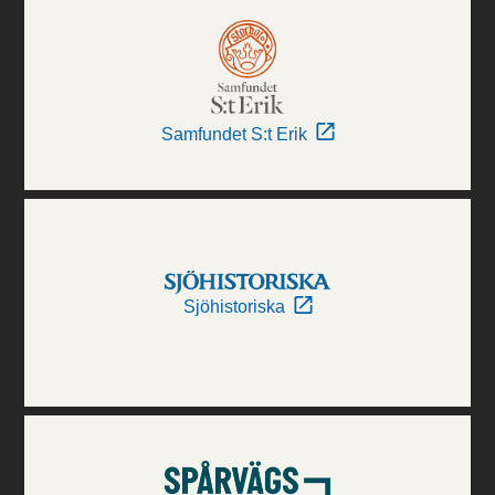
Samfundet S:t Erik
Sjöhistoriska