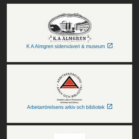
K A Almgren sidenväveri & museum
Arbetarrörelsens arkiv och bibliotek