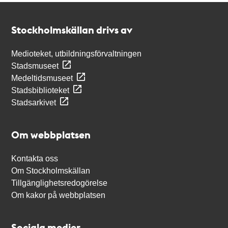
Kontakt
Stockholmskällan
Stockholmskällan drivs av
Medioteket, utbildningsförvaltningen
Stadsmuseet
Medeltidsmuseet
Stadsbiblioteket
Stadsarkivet
Om webbplatsen
Kontakta oss
Om Stockholmskällan
Tillgänglighetsredogörelse
Om kakor på webbplatsen
Sociala medier