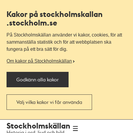
Kakor på stockholmskallan
.stockholm.se
På Stockholmskällan använder vi kakor, cookies, för att
sammanställa statistik och för att webbplatsen ska
fungera på ett bra sätt för dig.
Om kakor på Stockholmskällan
Godkänn alla kakor
Välj vilka kakor vi får använda
Till
Till
Stockholmskällan
navigationen
huvudinnehållet
Historia i ord, ljud och bild