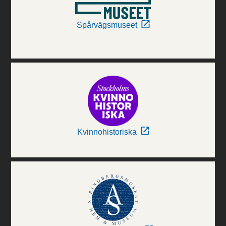
Spårvägsmuseet
Kvinnohistoriska