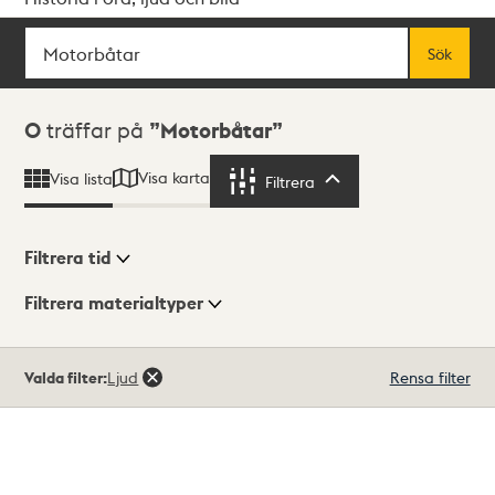
Sök
Fritextsök
Sök
Sökresultat
0
träffar på
Motorbåtar
Visa karta
Visa lista
Filtrera
Filtrera
Filtrera tid
Filtrera materialtyper
Visningsläge
Totalt
Valda filter:
Ljud
Rensa filter
0
träffar
Lista
Karta