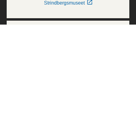
Strindbergsmuseet
Thielska Galleriet
Världskulturmuseerna