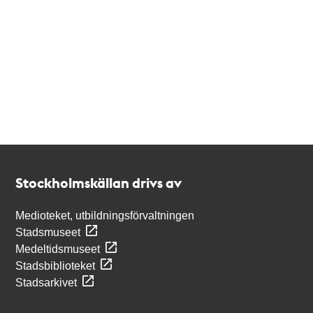
Kontakt
Stockholmskällan
Stockholmskällan drivs av
Medioteket, utbildningsförvaltningen
Stadsmuseet
Medeltidsmuseet
Stadsbiblioteket
Stadsarkivet