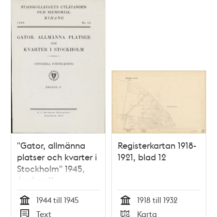
"Gator, allmänna
Registerkartan 1918-
platser och kvarter i
1921, blad 12
Stockholm" 1945,
årgång 11
1944 till 1945
1918 till 1932
Tid
Tid
Text
Karta