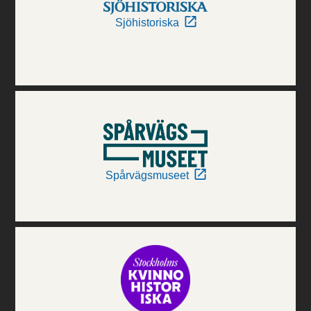
Sjöhistoriska
Spårvägsmuseet