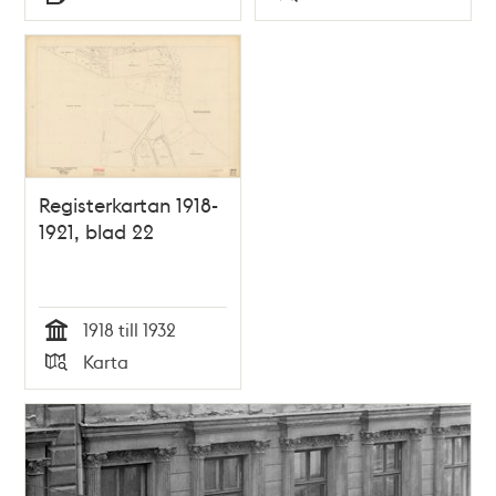
Typ
Typ
Registerkartan 1918-
1921, blad 22
1918 till 1932
Tid
Karta
Typ