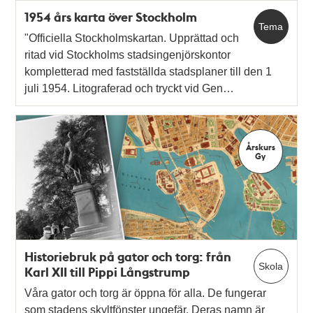
1954 års karta över Stockholm
Tema
"Officiella Stockholmskartan. Upprättad och
ritad vid Stockholms stadsingenjörskontor
kompletterad med fastställda stadsplaner till den 1
juli 1954. Litograferad och tryckt vid Gen…
Årskurs
Gy
Historiebruk på gator och torg: från
Skola
Karl XII till Pippi Långstrump
Våra gator och torg är öppna för alla. De fungerar
som stadens skyltfönster ungefär. Deras namn är