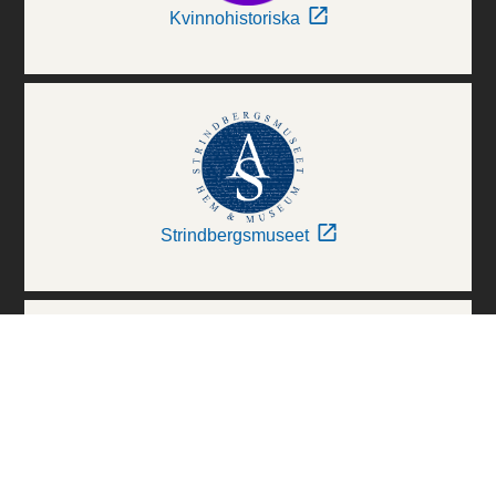
Kvinnohistoriska
Strindbergsmuseet
Thielska Galleriet