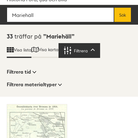
Sök
Fritextsök
Sök
Sökresultat
33
träffar på
Mariehäll
Visa karta
Visa lista
Filtrera
Filtrera
Filtrera tid
Filtrera materialtyper
Visningsläge
Totalt
33
träffar
Lista
Karta