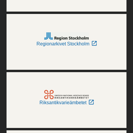
Regionarkivet Stockholm
Riksantikvarieämbetet