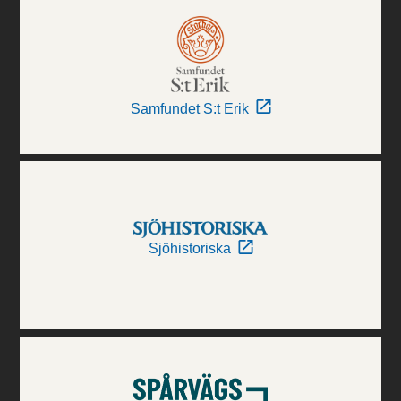
Samfundet S:t Erik
Sjöhistoriska