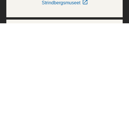
Strindbergsmuseet
Thielska Galleriet
Världskulturmuseerna