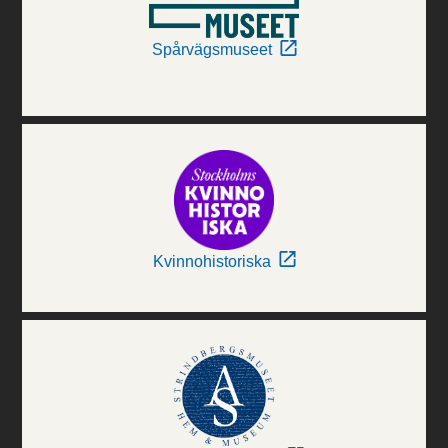
Spårvägsmuseet
Kvinnohistoriska