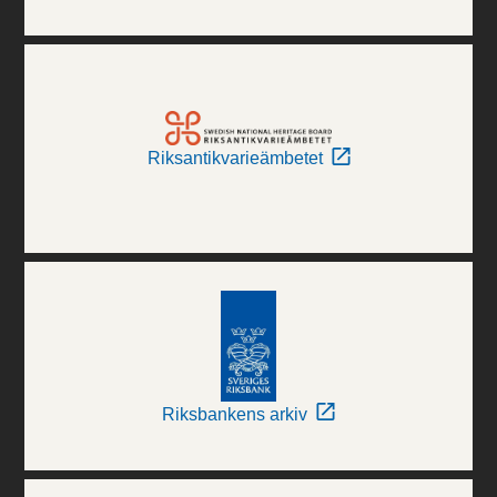
Riksantikvarieämbetet
Riksbankens arkiv