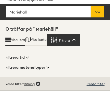
Sök
Fritextsök
Sök
Sökresultat
0
träffar på
Mariehäll
Visa karta
Visa lista
Filtrera
Filtrera
Filtrera tid
Filtrera materialtyper
Visningsläge
Totalt
Valda filter:
Ritning
Rensa filter
0
träffar
Lista
Karta