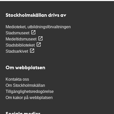
Kontakt
Stockholmskällan
Stockholmskällan drivs av
Medioteket, utbildningsförvaltningen
Stadsmuseet
Medeltidsmuseet
Stadsbiblioteket
Stadsarkivet
Om webbplatsen
Kontakta oss
Om Stockholmskällan
Tillgänglighetsredogörelse
Om kakor på webbplatsen
Sociala medier