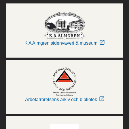
K A Almgren sidenväveri & museum
Arbetarrörelsens arkiv och bibliotek