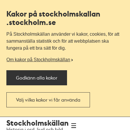
Kakor på stockholmskallan
.stockholm.se
På Stockholmskällan använder vi kakor, cookies, för att
sammanställa statistik och för att webbplatsen ska
fungera på ett bra sätt för dig.
Om kakor på Stockholmskällan
Godkänn alla kakor
Välj vilka kakor vi får använda
Till
Till
Stockholmskällan
navigationen
huvudinnehållet
Historia i ord, ljud och bild