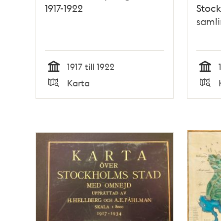
1917-1922
Stock
samli
1917 till 1922
Tid
Tid
Karta
Typ
Typ