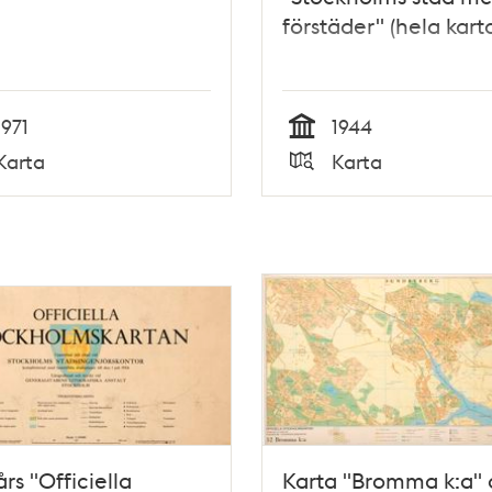
förstäder" (hela kart
1971
1944
Tid
Karta
Karta
Typ
års "Officiella
Karta "Bromma k:a" 