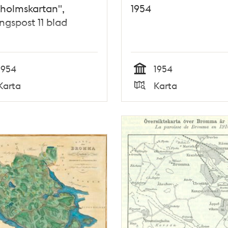
holmskartan",
1954
ngspost 11 blad
1954
1954
Tid
Karta
Karta
Typ