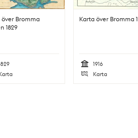
a över Bromma
Karta över Bromma 1
n 1829
1829
1916
Tid
Karta
Karta
Typ