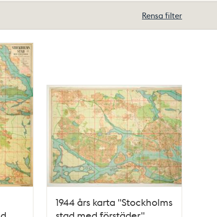
Rensa filter
1944 års karta "Stockholms
ed
stad med förstäder",