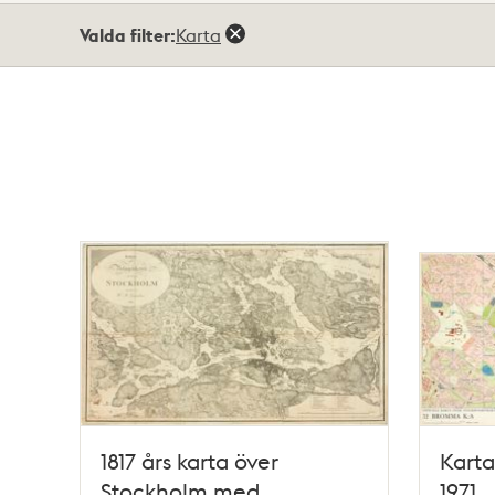
Totalt
Valda filter:
Karta
13
träffar
1817 års karta över
Karta
Stockholm med
1971