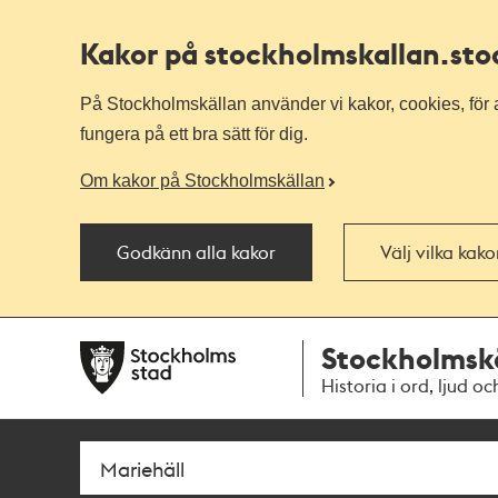
Kakor på stockholmskallan
.st
På Stockholmskällan använder vi kakor, cookies, för a
fungera på ett bra sätt för dig.
Om kakor på Stockholmskällan
Godkänn alla kakor
Välj vilka kak
Till
Till
Stockholmsk
navigationen
huvudinnehållet
Historia i ord, ljud oc
Sök
Fritextsök