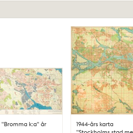
 "Bromma k:a" år
1944-års karta
"Stockholms stad m