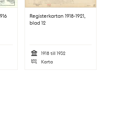
916
Registerkartan 1918-1921,
blad 12
1918 till 1932
Tid
Karta
Typ