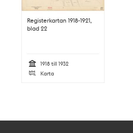
Registerkartan 1918-1921,
blad 22
1918 till 1932
Tid
Karta
Typ
Kontakt