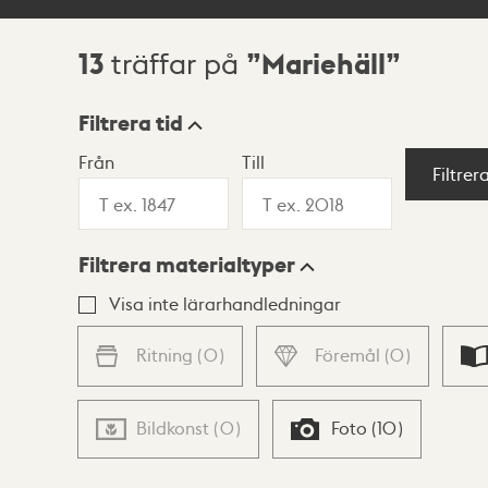
13
Mariehäll
träffar på
Sökresultat
Filtrera tid
Från
Till
Visningsläge
Filtrer
Filtrera materialtyper
Lista
Karta
Visa inte lärarhandledningar
Ritning
(
0
)
Föremål
(
0
)
Bildkonst
(
0
)
Foto
(
10
)