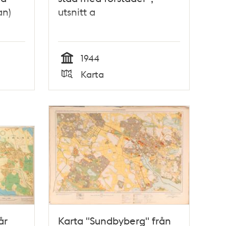
an)
utsnitt a
1944
Tid
Karta
Typ
år
Karta "Sundbyberg" från