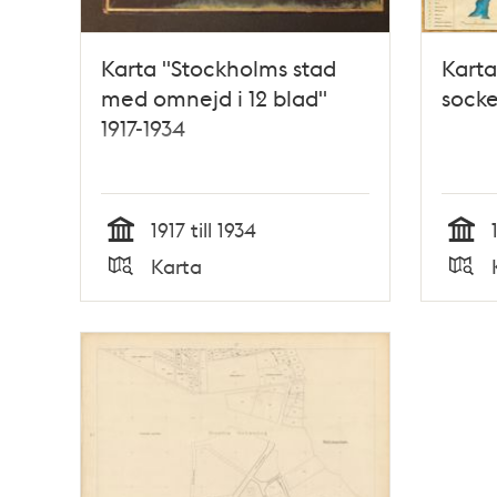
Karta "Stockholms stad
Kart
med omnejd i 12 blad"
socke
1917-1934
1917 till 1934
Tid
Tid
Karta
Typ
Typ