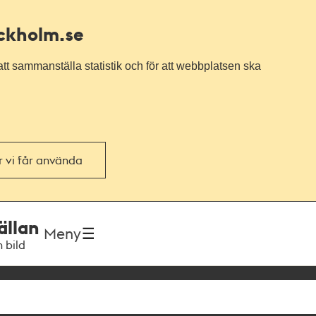
ockholm.se
tt sammanställa statistik och för att webbplatsen ska
or vi får använda
ällan
Meny
h bild