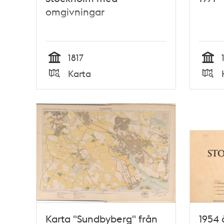
omgivningar
1817
Tid
Tid
Karta
Typ
Typ
Karta "Sundbyberg" från
1954 