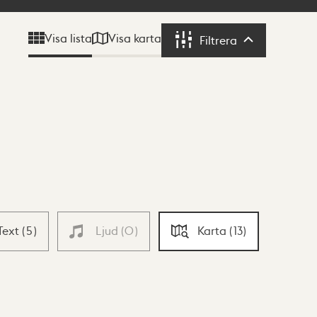
Visa karta
Visa lista
Filtrera
Filtrera
Text
(
5
)
Ljud
(
0
)
Karta
(
13
)