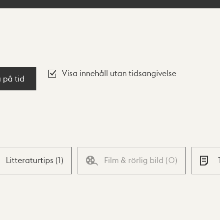
Visa innehåll utan tidsangivelse
a på tid
Litteraturtips
(
1
)
Film & rörlig bild
(
0
)