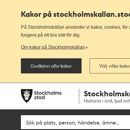
Kakor på stockholmskallan
.st
På Stockholmskällan använder vi kakor, cookies, för a
fungera på ett bra sätt för dig.
Om kakor på Stockholmskällan
Godkänn alla kakor
Välj vilka kak
Till
Till
Stockholmsk
navigationen
huvudinnehållet
Historia i ord, ljud oc
Fritextsök