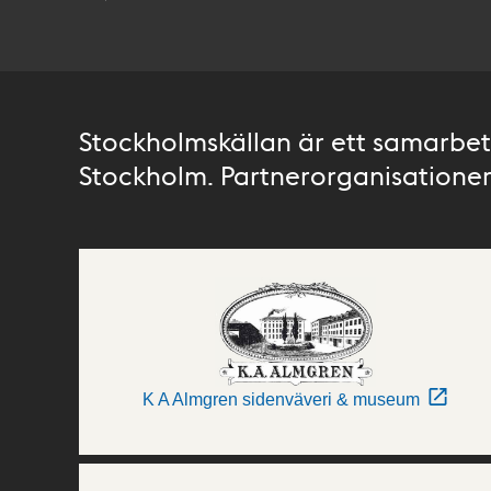
Stockholmskällan är ett samarbete
Stockholm. Partnerorganisationer 
K A Almgren sidenväveri & museum