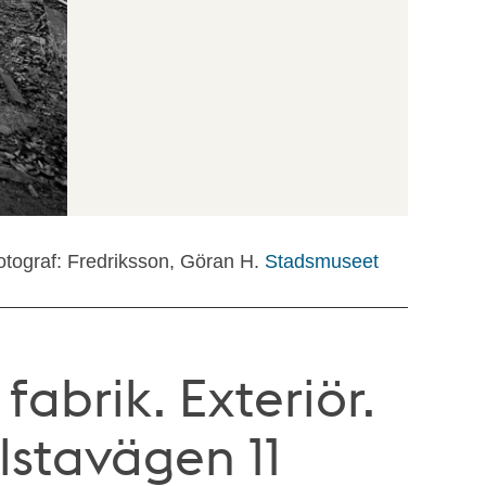
otograf: Fredriksson, Göran H.
Stadsmuseet
fabrik. Exteriör.
llstavägen 11