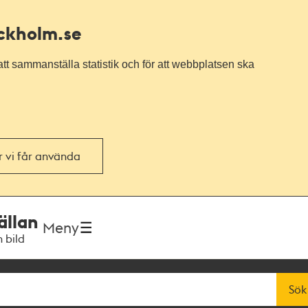
ockholm.se
tt sammanställa statistik och för att webbplatsen ska
or vi får använda
ällan
Meny
h bild
Sök