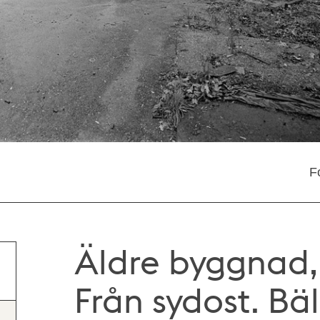
F
Äldre byggnad, 
Från sydost. Bä