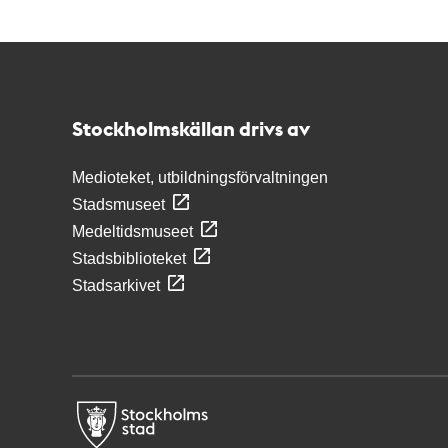
Kontakt
Stockholmskällan
Stockholmskällan drivs av
Medioteket, utbildningsförvaltningen
Stadsmuseet
Medeltidsmuseet
Stadsbiblioteket
Stadsarkivet