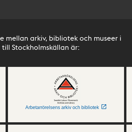
 mellan arkiv, bibliotek och museer i
till Stockholmskällan är:
Arbetarrörelsens arkiv och bibliotek