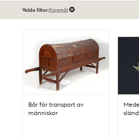
Totalt
Valda filter:
Föremål
26
träffar
Bår för transport av
Medel
människor
sländ