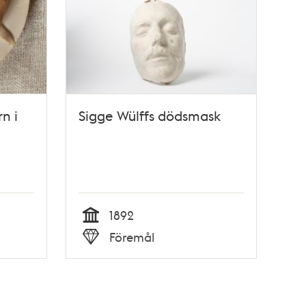
rn i
Sigge Wülffs dödsmask
1892
Tid
Föremål
Typ