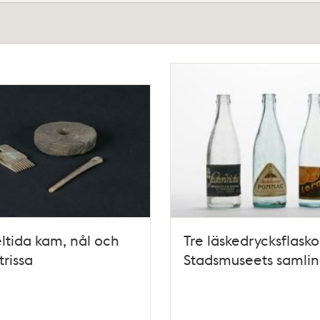
tida kam, nål och
Tre läskedrycksflaskor
trissa
Stadsmuseets samli