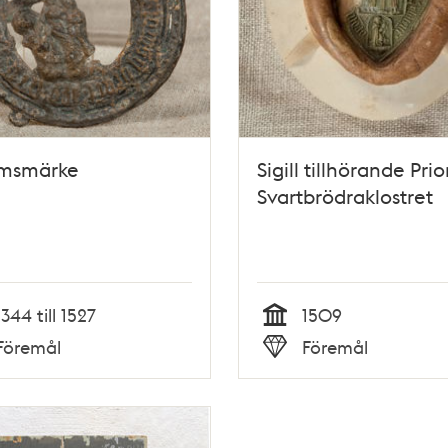
imsmärke
Sigill tillhörande Prio
Svartbrödraklostret
1344 till 1527
1509
Tid
Föremål
Föremål
Typ