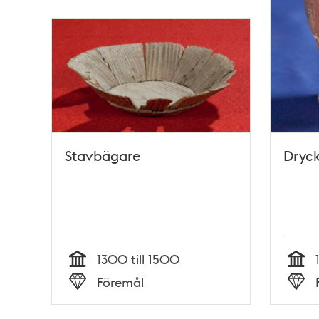
Stavbägare
Dryck
1300 till 1500
Tid
Tid
Föremål
Typ
Typ