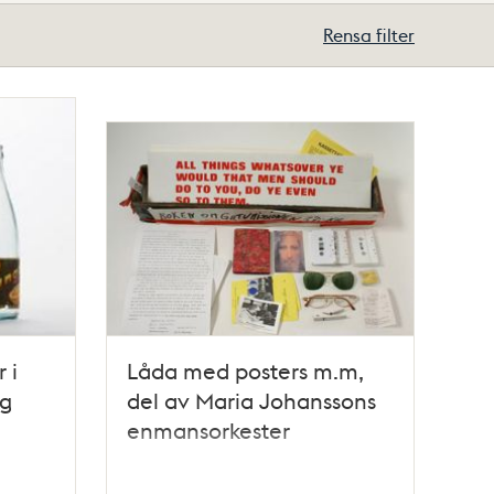
Rensa filter
 i
Låda med posters m.m,
ng
del av Maria Johanssons
enmansorkester