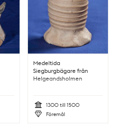
Medeltida
Siegburgbägare från
Helgeandsholmen
1300 till 1500
Tid
Föremål
Typ