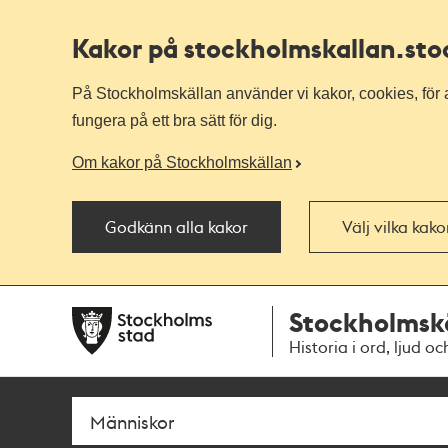
Kakor på stockholmskallan
.st
På Stockholmskällan använder vi kakor, cookies, för a
fungera på ett bra sätt för dig.
Om kakor på Stockholmskällan
Godkänn alla kakor
Välj vilka kak
Till
Till
Stockholmsk
navigationen
huvudinnehållet
Historia i ord, ljud oc
Sök
Fritextsök