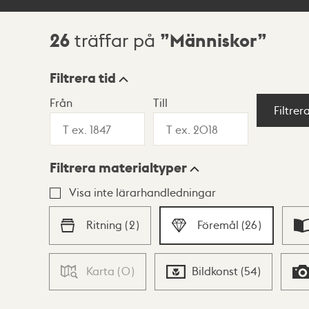
26
Människor
träffar på
Sökresultat
Filtrera tid
Från
Till
Visningsläge
Filtrer
Filtrera materialtyper
Lista
Karta
Visa inte lärarhandledningar
Ritning
(
2
)
Föremål
(
26
)
Karta
(
0
)
Bildkonst
(
54
)