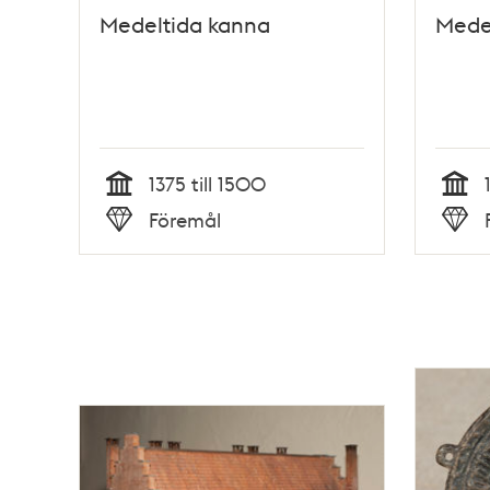
Medeltida kanna
Medel
1375 till 1500
Tid
Tid
Föremål
Typ
Typ