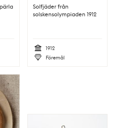
pärla
Solfjäder från
solskensolympiaden 1912
1912
Tid
Föremål
Typ