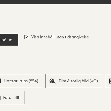
Visa innehåll utan tidsangivelse
a på tid
Litteraturtips
(
254
)
Film & rörlig bild
(
40
)
Foto
(
318
)