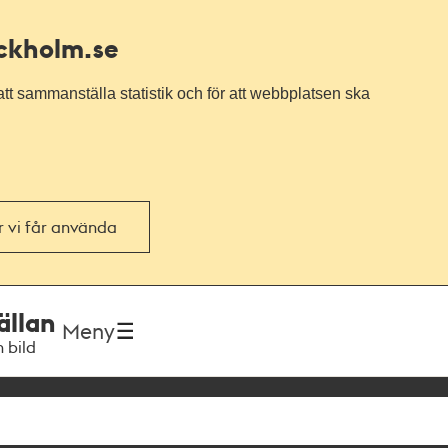
ockholm.se
tt sammanställa statistik och för att webbplatsen ska
or vi får använda
ällan
Meny
h bild