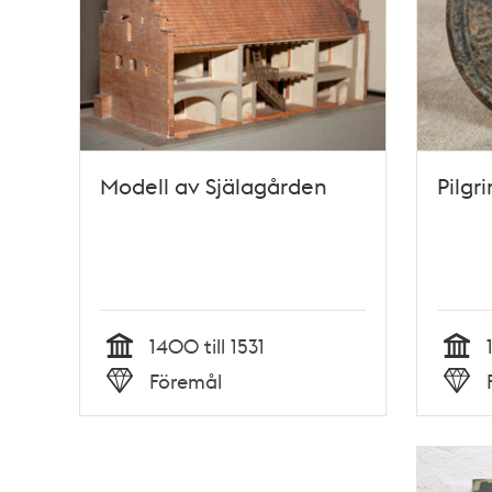
Modell av Själagården
Pilgr
1400 till 1531
Tid
Tid
Föremål
Typ
Typ