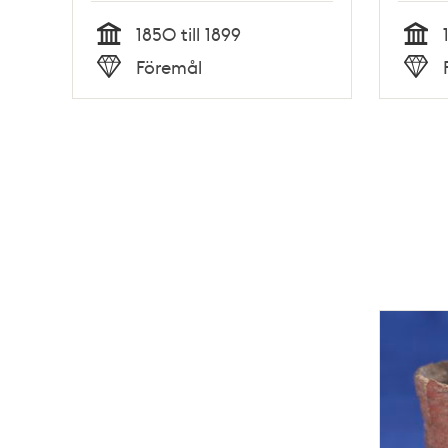
1850 till 1899
Tid
Tid
Föremål
Typ
Typ