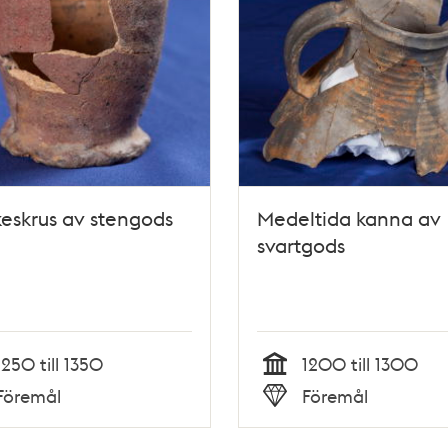
eskrus av stengods
Medeltida kanna av
svartgods
1250 till 1350
1200 till 1300
Tid
Föremål
Föremål
Typ