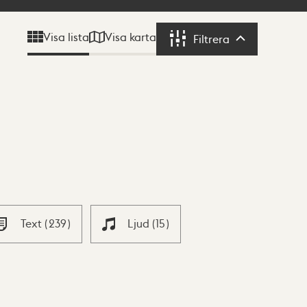
Visa karta
Visa lista
Filtrera
Filtrera
Text
(
239
)
Ljud
(
15
)