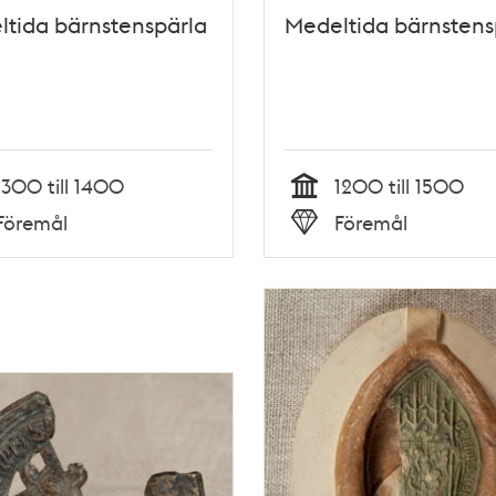
tida bärnstenspärla
Medeltida bärnstens
1300 till 1400
1200 till 1500
Tid
Föremål
Föremål
Typ