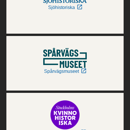
Sjöhistoriska
Spårvägsmuseet