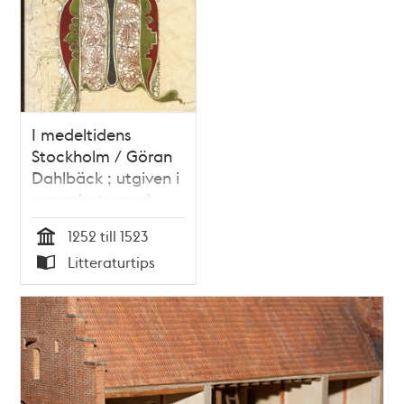
I medeltidens
Stockholm / Göran
Dahlbäck ; utgiven i
samarbete med
Stockholms
1252 till 1523
medeltidsmuseum
Tid
Litteraturtips
Typ