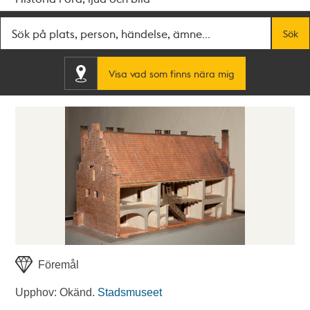
Fritextsök
Sök
Visa vad som finns nära mig
Föremål
Upphov: Okänd.
Stadsmuseet