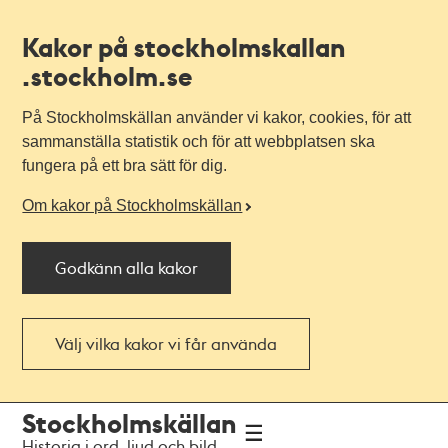
Kakor på stockholmskallan
.stockholm.se
På Stockholmskällan använder vi kakor, cookies, för att
sammanställa statistik och för att webbplatsen ska
fungera på ett bra sätt för dig.
Om kakor på Stockholmskällan
Godkänn alla kakor
Välj vilka kakor vi får använda
Till
Till
Stockholmskällan
navigationen
huvudinnehållet
Historia i ord, ljud och bild