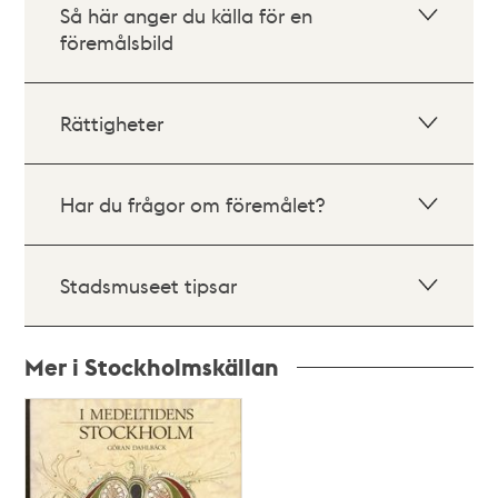
Så här anger du källa för en
föremålsbild
Rättigheter
Har du frågor om föremålet?
Stadsmuseet tipsar
Mer i Stockholmskällan
Relaterade
poster
och
teman