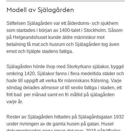
Modell av Själagården
Stiftelsen Själagården var ett ålderdoms- och sjukhem
som startades i början av 1400-talet i Stockholm. Såsom
på Helgeandshuset kunde äldre människor mot
betalning få mat och husrum och Själagården tog även
emot och hjälpte stadens fattiga.
Själagården hörde ihop med Storkyrkans själakor, byggd
omkring 1420. Själakor fanns i flera medeltida städer och
hade till uppgift att verka för människans frälsning. Varje
söndag delades allmosor ut till sextio fattiga i staden, ett
fritt bad per månad samt en fri måltid på själagården
varje år.
Rester av Själagården hittades på Själagårdsgatan 1932
under rivningen av de gamla husen på gatan. Huset
dokumenterades noga innan det revs. 2015 påträffades