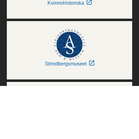
Kvinnohistoriska
Strindbergsmuseet
Thielska Galleriet