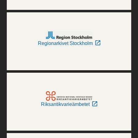
Regionarkivet Stockholm
Riksantikvarieämbetet