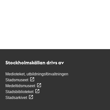
Kontakt
Stockholmskällan
Stockholmskällan drivs av
Medioteket, utbildningsförvaltningen
Stadsmuseet
Medeltidsmuseet
Stadsbiblioteket
Stadsarkivet