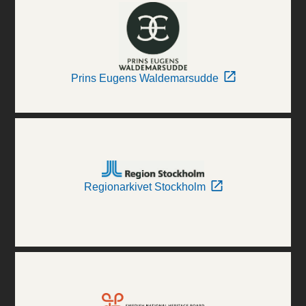
Prins Eugens Waldemarsudde
Regionarkivet Stockholm