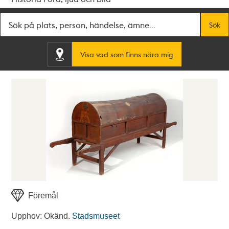
Fritextsök
Sök
Visa vad som finns nära mig
Föremål
Upphov: Okänd.
Stadsmuseet