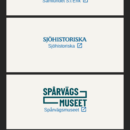
Samfundet S:t Erik
Sjöhistoriska
Spårvägsmuseet