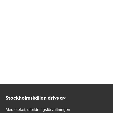
Kontakt
Stockholmskällan
Stockholmskällan drivs av
Medioteket, utbildningsförvaltningen