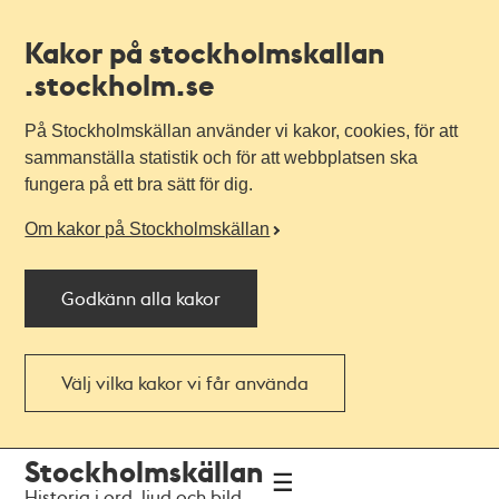
Kakor på stockholmskallan
.stockholm.se
På Stockholmskällan använder vi kakor, cookies, för att
sammanställa statistik och för att webbplatsen ska
fungera på ett bra sätt för dig.
Om kakor på Stockholmskällan
Godkänn alla kakor
Välj vilka kakor vi får använda
Till
Till
Stockholmskällan
navigationen
huvudinnehållet
Historia i ord, ljud och bild