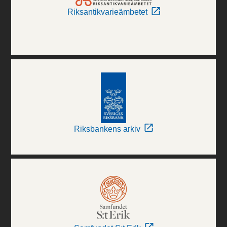
Riksantikvarieämbetet
Riksbankens arkiv