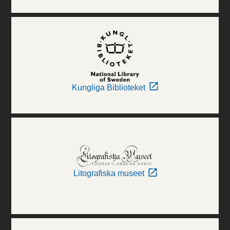
Kungliga Biblioteket
Litografiska museet