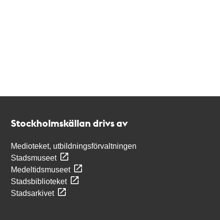
Kontakt
Stockholmskällan
Stockholmskällan drivs av
Medioteket, utbildningsförvaltningen
Stadsmuseet
Medeltidsmuseet
Stadsbiblioteket
Stadsarkivet