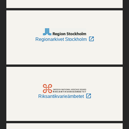
Regionarkivet Stockholm
Riksantikvarieämbetet