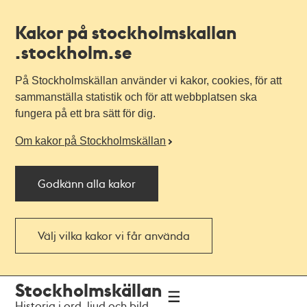
Kakor på stockholmskallan
.stockholm.se
På Stockholmskällan använder vi kakor, cookies, för att
sammanställa statistik och för att webbplatsen ska
fungera på ett bra sätt för dig.
Om kakor på Stockholmskällan
Godkänn alla kakor
Välj vilka kakor vi får använda
Till
Till
Stockholmskällan
navigationen
huvudinnehållet
Historia i ord, ljud och bild