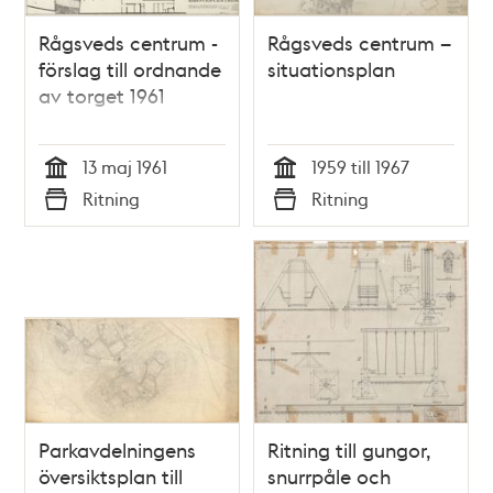
Rågsveds centrum -
Rågsveds centrum –
förslag till ordnande
situationsplan
av torget 1961
13 maj 1961
1959 till 1967
Tid
Tid
Ritning
Ritning
Typ
Typ
Parkavdelningens
Ritning till gungor,
översiktsplan till
snurrpåle och