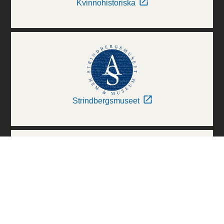
Kvinnohistoriska
Strindbergsmuseet
Thielska Galleriet