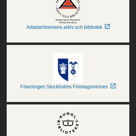
Arbetarrörelsens arkiv och bibliotek
Föreningen Stockholms Företagsminnen