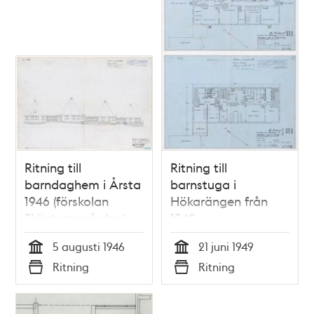
Ritning till
Ritning till
barndaghem i Årsta
barnstuga i
1946 (förskolan
Hökarängen från
Sköntorpsgården)
1949
5 augusti 1946
21 juni 1949
Tid
Tid
Ritning
Ritning
Typ
Typ