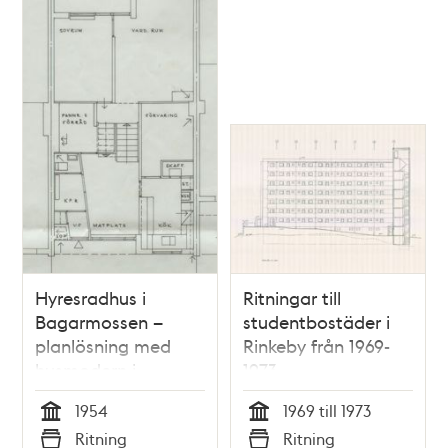
Hyresradhus i
Ritningar till
Bagarmossen –
studentbostäder i
planlösning med
Rinkeby från 1969-
husmodern i
1973
centrum
1954
1969 till 1973
Tid
Tid
Ritning
Ritning