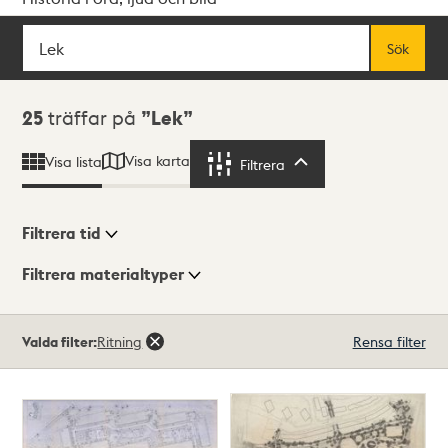
Sök
Fritextsök
Sök
Sökresultat
25
träffar på
Lek
Visa karta
Visa lista
Filtrera
Filtrera
Filtrera tid
Filtrera materialtyper
Visningsläge
Totalt
Valda filter:
Ritning
Rensa filter
25
träffar
Lista
Karta