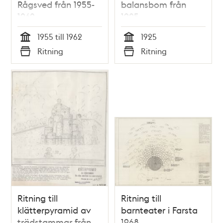
Rågsved från 1955-
balansbom från
1962
1925
1955 till 1962
1925
Tid
Tid
Ritning
Ritning
Typ
Typ
Ritning till
Ritning till
klätterpyramid av
barnteater i Farsta
trädstammar från
1968