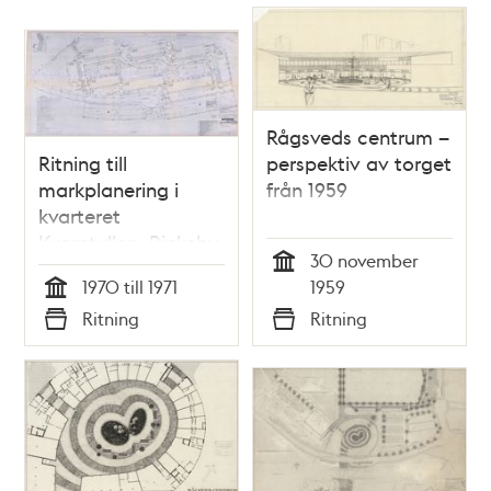
Rågsveds centrum –
Ritning till
perspektiv av torget
markplanering i
från 1959
kvarteret
Kvarntullen, Rinkeby
30 november
Tid
1970 till 1971
1959
Tid
Ritning
Ritning
Typ
Typ