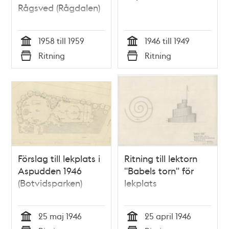
Rågsved (Rågdalen)
1958 till 1959
1946 till 1949
Tid
Tid
Ritning
Ritning
Typ
Typ
Förslag till lekplats i
Ritning till lektorn
Aspudden 1946
"Babels torn" för
(Botvidsparken)
lekplats
25 maj 1946
25 april 1946
Tid
Tid