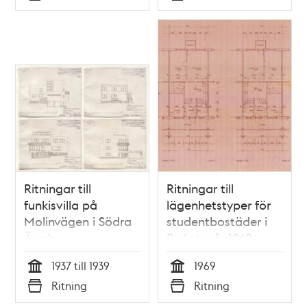
Typ
Typ
Ritningar till
Ritningar till
funkisvilla på
lägenhetstyper för
Molinvägen i Södra
studentbostäder i
Ängby
Rinkeby år 1969
1937 till 1939
1969
Tid
Tid
Ritning
Ritning
Typ
Typ