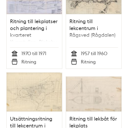
Ritning till lekplatser
Ritning till
och plantering i
lekcentrum i
kvarteret
Rågsved (Rågdalen)
Kvarntullen, Rinkeby
1970 till 1971
1957 till 1960
Tid
Tid
Ritning
Ritning
Typ
Typ
Utsättningsritning
Ritning till lekbåt för
till lekcentrum i
lekplats