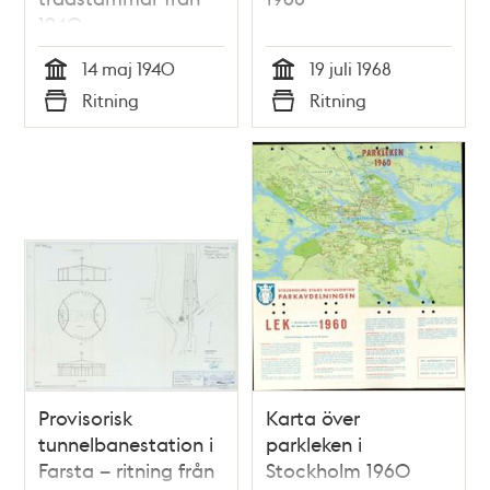
1940
14 maj 1940
19 juli 1968
Tid
Tid
Ritning
Ritning
Typ
Typ
Provisorisk
Karta över
tunnelbanestation i
parkleken i
Farsta – ritning från
Stockholm 1960