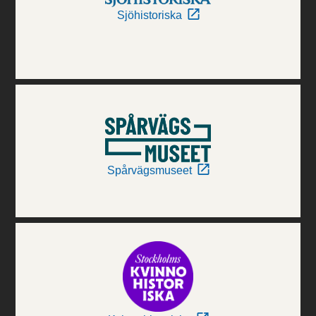
Sjöhistoriska
Spårvägsmuseet