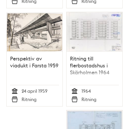
Ritning
Ritning
Typ
Typ
Perspektiv av
Ritning till
viadukt i Farsta 1959
flerbostadshus i
Skärholmen 1964
24 april 1959
1964
Tid
Tid
Ritning
Ritning
Typ
Typ