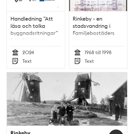
Handledning ”Att
Rinkeby - en
läsa och tolka
stadsvandring i
byggnadsritningar”
Familjebostäders
från Stockholm
kvarter
stadsarkiv 2024
2024
1968 till 1998
Tid
Tid
Text
Text
Typ
Typ
Rinkeby