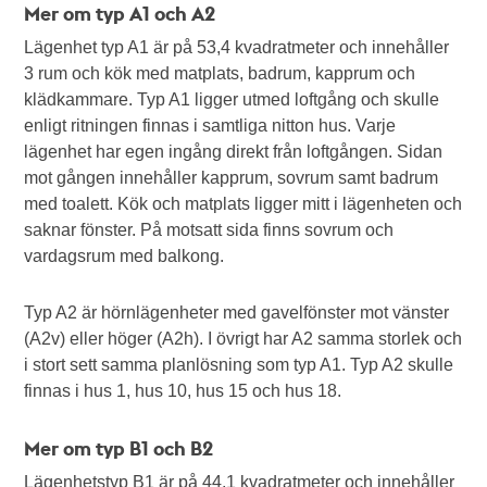
Mer om typ A1 och A2
Lägenhet typ A1 är på 53,4 kvadratmeter och innehåller
3 rum och kök med matplats, badrum, kapprum och
klädkammare. Typ A1 ligger utmed loftgång och skulle
enligt ritningen finnas i samtliga nitton hus. Varje
lägenhet har egen ingång direkt från loftgången. Sidan
mot gången innehåller kapprum, sovrum samt badrum
med toalett. Kök och matplats ligger mitt i lägenheten och
saknar fönster. På motsatt sida finns sovrum och
vardagsrum med balkong.
Typ A2 är hörnlägenheter med gavelfönster mot vänster
(A2v) eller höger (A2h). I övrigt har A2 samma storlek och
i stort sett samma planlösning som typ A1. Typ A2 skulle
finnas i hus 1, hus 10, hus 15 och hus 18.
Mer om typ B1 och B2
Lägenhetstyp B1 är på 44,1 kvadratmeter och innehåller