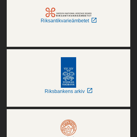
Riksantikvarieämbetet
Riksbankens arkiv