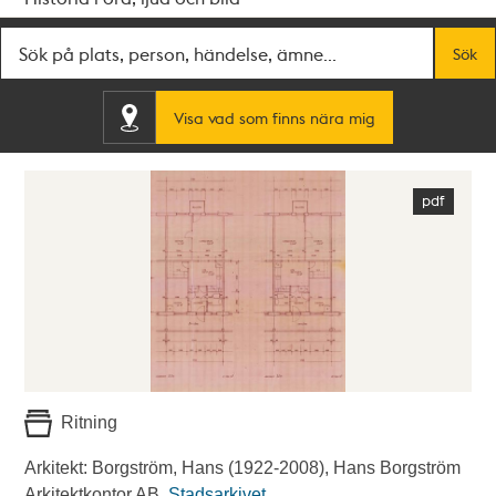
Fritextsök
Sök
Visa vad som finns nära mig
Ritning
Arkitekt: Borgström, Hans (1922-2008), Hans Borgström
Arkitektkontor AB.
Stadsarkivet