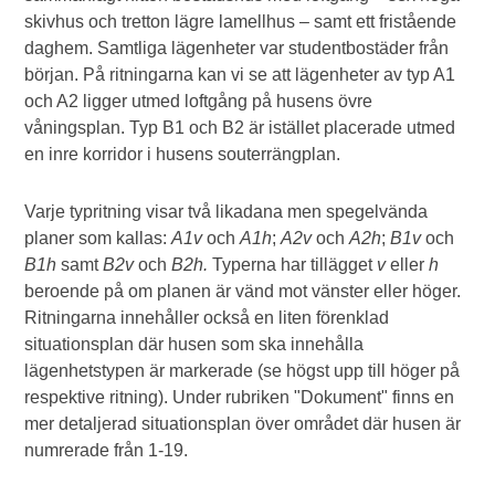
skivhus och tretton lägre lamellhus – samt ett fristående
daghem. Samtliga lägenheter var studentbostäder från
början. På ritningarna kan vi se att lägenheter av typ A1
och A2 ligger utmed loftgång på husens övre
våningsplan. Typ B1 och B2 är istället placerade utmed
en inre korridor i husens souterrängplan.
Varje typritning visar två likadana men spegelvända
planer som kallas:
A1v
och
A1h
;
A2v
och
A2h
;
B1v
och
B1h
samt
B2v
och
B2h.
Typerna har tillägget
v
eller
h
beroende på om planen är vänd mot vänster eller höger.
Ritningarna innehåller också en liten förenklad
situationsplan där husen som ska innehålla
lägenhetstypen är markerade (se högst upp till höger på
respektive ritning). Under rubriken "Dokument" finns en
mer detaljerad situationsplan över området där husen är
numrerade från 1-19.