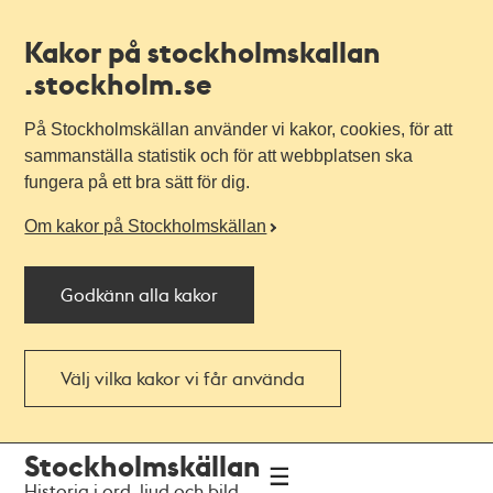
Kakor på stockholmskallan
.stockholm.se
På Stockholmskällan använder vi kakor, cookies, för att
sammanställa statistik och för att webbplatsen ska
fungera på ett bra sätt för dig.
Om kakor på Stockholmskällan
Godkänn alla kakor
Välj vilka kakor vi får använda
Till
Till
Stockholmskällan
navigationen
huvudinnehållet
Historia i ord, ljud och bild