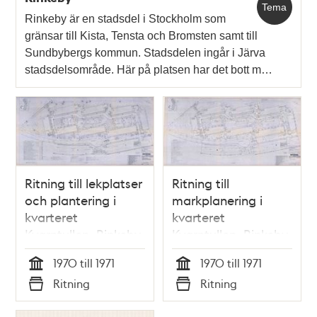
Tema
Rinkeby är en stadsdel i Stockholm som
gränsar till Kista, Tensta och Bromsten samt till
Sundbybergs kommun. Stadsdelen ingår i Järva
stadsdelsområde. Här på platsen har det bott m…
Ritning till lekplatser
Ritning till
och plantering i
markplanering i
kvarteret
kvarteret
Kvarntullen, Rinkeby
Kvarntullen, Rinkeby
1970 till 1971
1970 till 1971
Tid
Tid
Ritning
Ritning
Typ
Typ