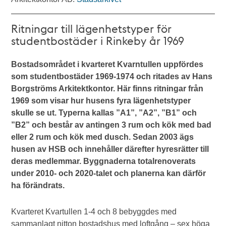
Ritningar till lägenhetstyper för
studentbostäder i Rinkeby år 1969
Bostadsområdet i kvarteret Kvarntullen uppfördes
som studentbostäder 1969-1974 och ritades av Hans
Borgströms Arkitektkontor. Här finns ritningar från
1969 som visar hur husens fyra lägenhetstyper
skulle se ut. Typerna kallas ”A1”, ”A2”, ”B1” och
”B2” och består av antingen 3 rum och kök med bad
eller 2 rum och kök med dusch. Sedan 2003 ägs
husen av HSB och innehåller därefter hyresrätter till
deras medlemmar. Byggnaderna totalrenoverats
under 2010- och 2020-talet och planerna kan därför
ha förändrats.
Kvarteret Kvartullen 1-4 och 8 bebyggdes med
sammanlagt nitton bostadshus med loftgång – sex höga