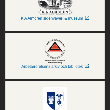
K A Almgren sidenväveri & museum
Arbetarrörelsens arkiv och bibliotek