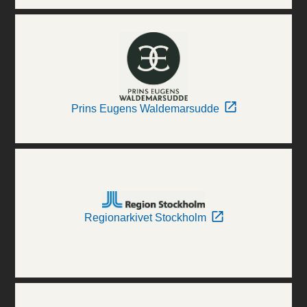
Prins Eugens Waldemarsudde
Regionarkivet Stockholm