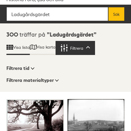
Sök
Fritextsök
Sök
Sökresultat
300
träffar på
Ladugårdsgärdet
Visa karta
Visa lista
Filtrera
Filtrera
Filtrera tid
Filtrera materialtyper
Visningsläge
Totalt
300
träffar
Lista
Karta