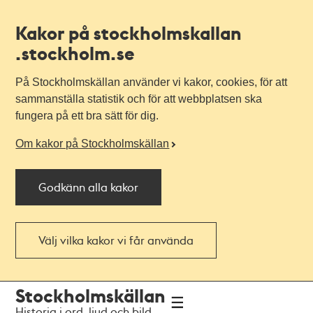
Kakor på stockholmskallan
.stockholm.se
På Stockholmskällan använder vi kakor, cookies, för att
sammanställa statistik och för att webbplatsen ska
fungera på ett bra sätt för dig.
Om kakor på Stockholmskällan
Godkänn alla kakor
Välj vilka kakor vi får använda
Till
Till
Stockholmskällan
navigationen
huvudinnehållet
Historia i ord, ljud och bild