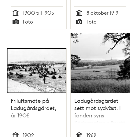
1900 till 1905
8 oktober 1919
Tid
Tid
Foto
Foto
Typ
Typ
Friluftsmöte på
Ladugårdsgärdet
Ladugårdsgärdet,
sett mot sydväst. I
år 1902
fonden syns
Södermalms silhuett
och Nordiska
1902
1962