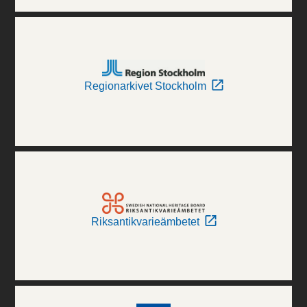
Regionarkivet Stockholm
Riksantikvarieämbetet