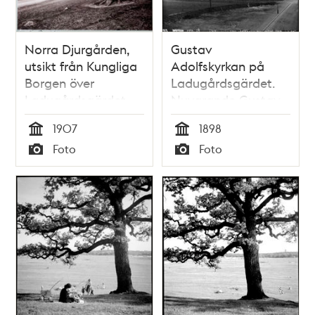
Norra Djurgården,
Gustav
utsikt från Kungliga
Adolfskyrkan på
Borgen över
Ladugårdsgärdet.
Ladugårdsgärdet
Nuvarande Gustav
Adolfsparken
1907
1898
Tid
Tid
Foto
Foto
Typ
Typ