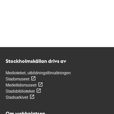
Kontakt
Stockholmskällan
Stockholmskällan drivs av
Medioteket, utbildningsförvaltningen
Stadsmuseet
Medeltidsmuseet
Stadsbiblioteket
Stadsarkivet
Om webbplatsen