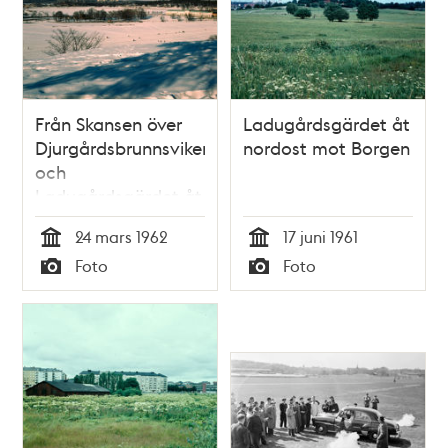
Från Skansen över
Ladugårdsgärdet åt
Djurgårdsbrunnsviken
nordost mot Borgen
och
Ladugårdsgärdet åt
NO
24 mars 1962
17 juni 1961
Tid
Tid
Foto
Foto
Typ
Typ