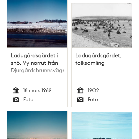
Ladugårdsgärdet i
Ladugårdsgärdet,
snö. Vy norrut från
folksamling
Djurgårdsbrunnsvägen
18 mars 1962
1902
Tid
Tid
Foto
Foto
Typ
Typ