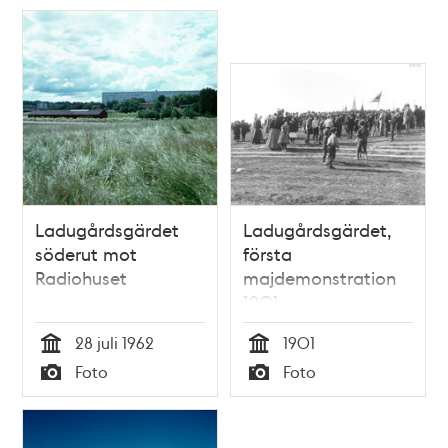
Litografi i Illustrerad
Tidning, nr 37 den 16
september 1865.
Ladugårdsgärdet
Ladugårdsgärdet,
söderut mot
första
Radiohuset
majdemonstration
1901
28 juli 1962
1901
Tid
Tid
Foto
Foto
Typ
Typ