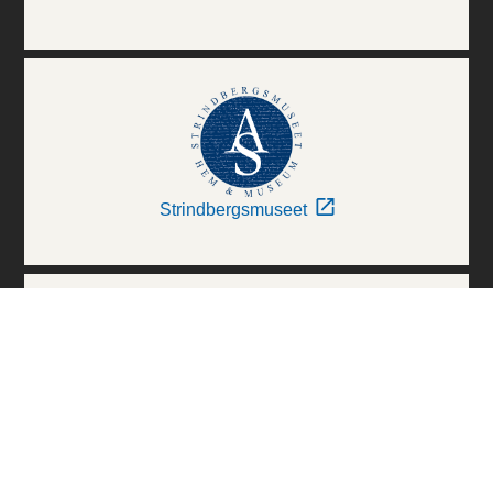
Strindbergsmuseet
Thielska Galleriet