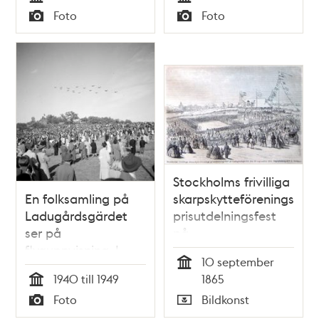
Museet
Tid
Tid
Foto
Foto
Typ
Typ
Stockholms frivilliga
En folksamling på
skarpskytteförenings
Ladugårdsgärdet
prisutdelningsfest
ser på
på
flyguppvisning. I
Ladugårdsgärdet
10 september
bakgrunden skymtar
den 10 september
Tid
1940 till 1949
1865
Borgen
1865.
Tid
Foto
Bildkonst
Originalteckning af
Typ
Typ
F. G. Nordman.