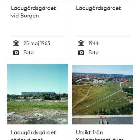
Ladugårdsgärdet
Ladugårdsgärdet
vid Borgen
25 maj 1963
1944
Tid
Tid
Foto
Foto
Typ
Typ
Ladugårdsgärdet
Utsikt från
söderut mot
Kaknästornet över