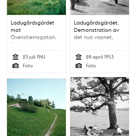
Ladugårdsgärdet
Ladugårdsgärdet.
mot
Demonstration av
Oxenstiernsgatan.
det nya vapnet,
Björnloka i
tårgasbatong, som
förgrunden
kan användas av
23 juli 1961
28 april 1953
taxichaufförer,
Tid
Tid
Foto
Foto
både vid försvar
Typ
Typ
och angrepp