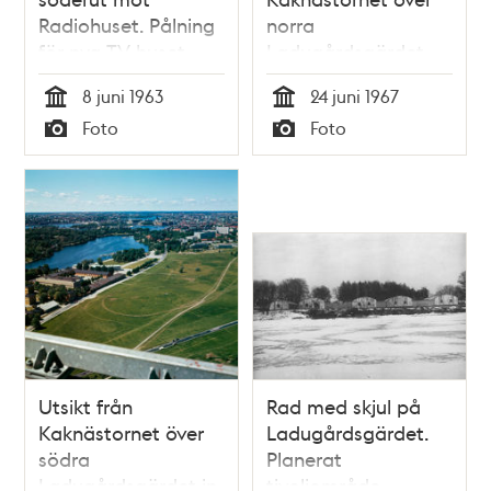
Radiohuset. Pålning
norra
för nya TV-huset
Ladugårdsgärdet
mot Östermalm och
8 juni 1963
24 juni 1967
södra delen av
Tid
Tid
Foto
Foto
Gärdesstaden
Typ
Typ
Utsikt från
Rad med skjul på
Kaknästornet över
Ladugårdsgärdet.
södra
Planerat
Ladugårdsgärdet in
tivoliområde