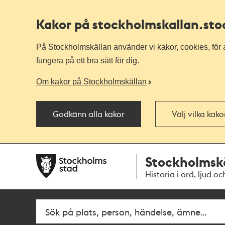
Kakor på stockholmskallan
.st
På Stockholmskällan använder vi kakor, cookies, för a
fungera på ett bra sätt för dig.
Om kakor på Stockholmskällan
Godkänn alla kakor
Välj vilka kak
Till
Till
Stockholmsk
navigationen
huvudinnehållet
Historia i ord, ljud oc
Fritextsök