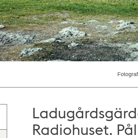
Fotogra
Ladugårdsgärd
Radiohuset. Pål