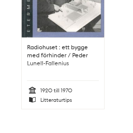
Radiohuset : ett bygge
med förhinder / Peder
Lunell-Fallenius
1920 till 1970
Tid
Litteraturtips
Typ