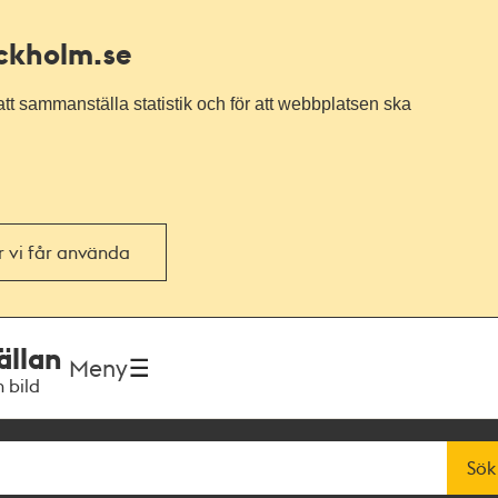
ockholm.se
tt sammanställa statistik och för att webbplatsen ska
or vi får använda
ällan
Meny
h bild
Sök