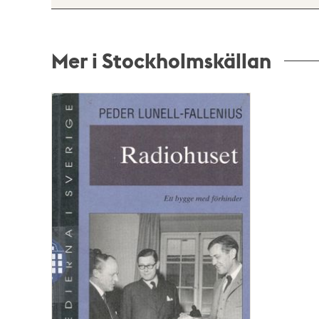
Mer i Stockholmskällan
Relaterade
poster
och
teman