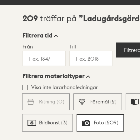
209
Ladugårdsgärd
träffar på
Sökresultat
Filtrera tid
Från
Till
Visningsläge
Filtrer
Filtrera materialtyper
Lista
Karta
Visa inte lärarhandledningar
Ritning
(
0
)
Föremål
(
2
)
Bildkonst
(
3
)
Foto
(
209
)