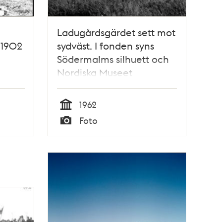
Ladugårdsgärdet sett mot
 1902
sydväst. I fonden syns
Södermalms silhuett och
Nordiska Museet
1962
Tid
Foto
Typ