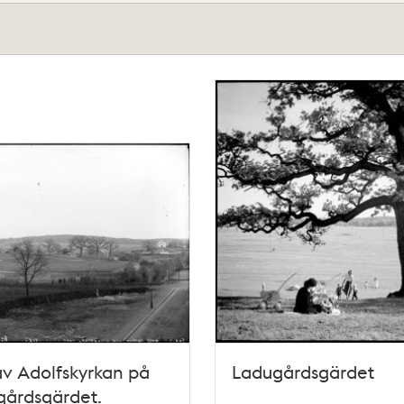
v Adolfskyrkan på
Ladugårdsgärdet
gårdsgärdet.