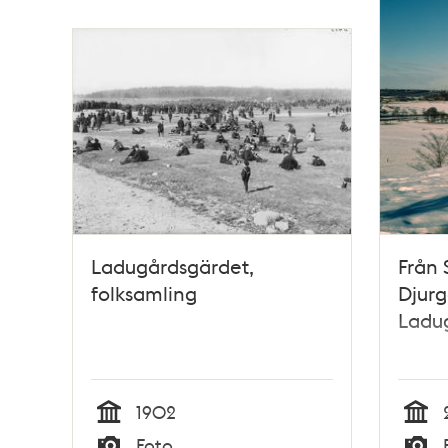
Ladugårdsgärdet,
Från 
folksamling
Djurg
Ladu
1902
Tid
Tid
Foto