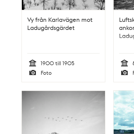
Vy från Karlavägen mot
Luft
Ladugårdsgärdet
ankom
Ladu
1900 till 1905
Tid
Tid
Foto
Typ
Typ