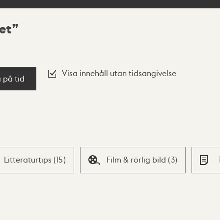
et
Visa innehåll utan tidsangivelse
a på tid
Litteraturtips
(
15
)
Film & rörlig bild
(
3
)