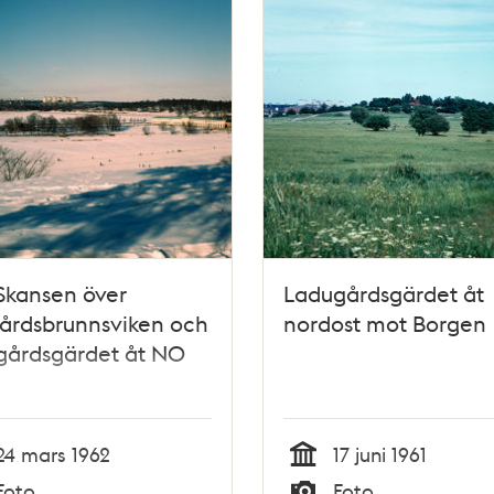
Skansen över
Ladugårdsgärdet åt
årdsbrunnsviken och
nordost mot Borgen
gårdsgärdet åt NO
24 mars 1962
17 juni 1961
Tid
Foto
Foto