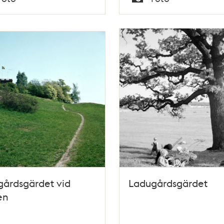
Typ
gårdsgärdet vid
Ladugårdsgärdet
en