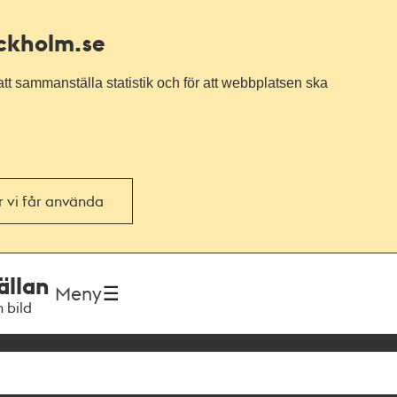
ockholm.se
tt sammanställa statistik och för att webbplatsen ska
or vi får använda
ällan
Meny
h bild