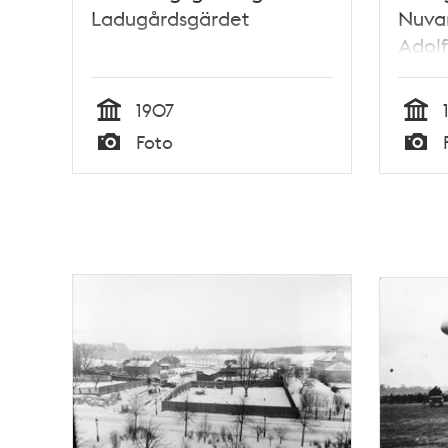
Ladugårdsgärdet
Nuva
Adol
1907
Tid
Tid
Foto
Typ
Typ