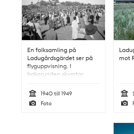
En folksamling på
Ladu
Ladugårdsgärdet ser på
mot 
flyguppvisning. I
bakgrunden skymtar
Borgen
1940 till 1949
Tid
Tid
Foto
Typ
Typ