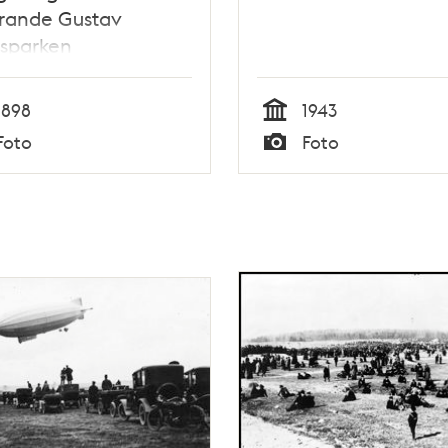
rande Gustav
fsparken
1898
1943
Tid
Foto
Foto
Typ