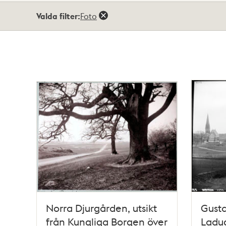
Totalt
Valda filter:
Foto
209
träffar
Norra Djurgården, utsikt
Gusta
från Kungliga Borgen över
Ladu