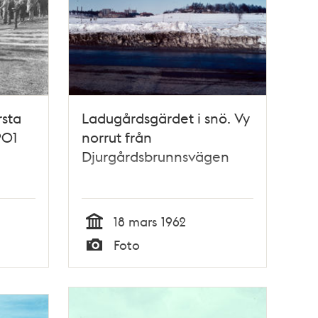
rsta
Ladugårdsgärdet i snö. Vy
901
norrut från
Djurgårdsbrunnsvägen
18 mars 1962
Tid
Foto
Typ