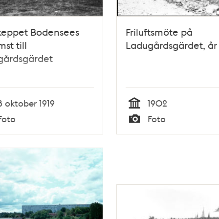
skeppet Bodensees
Friluftsmöte på
st till
Ladugårdsgärdet, år
gårdsgärdet
8 oktober 1919
1902
Tid
Foto
Foto
Typ