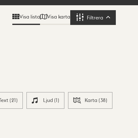
Visa karta
Visa lista
Filtrera
Filtrera
Text
(
21
)
Ljud
(
1
)
Karta
(
38
)