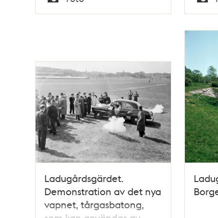
Typ
Typ
Ladugårdsgärdet.
Ladu
Demonstration av det nya
Borg
vapnet, tårgasbatong,
som kan användas av