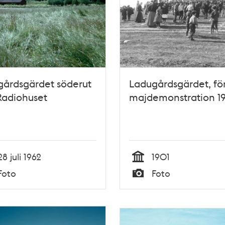
gårdsgärdet söderut
Ladugårdsgärdet, fö
Radiohuset
majdemonstration 1
28 juli 1962
1901
Tid
Foto
Foto
Typ