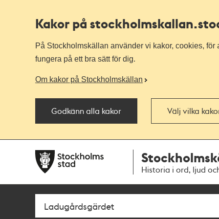
Kakor på stockholmskallan
.st
På Stockholmskällan använder vi kakor, cookies, för a
fungera på ett bra sätt för dig.
Om kakor på Stockholmskällan
Godkänn alla kakor
Välj vilka kak
Till
Till
Stockholmsk
navigationen
huvudinnehållet
Historia i ord, ljud oc
Sök
Fritextsök