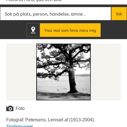
Fritextsök
Sök
Visa vad som finns nära mig
Foto
Fotograf: Petersens, Lennart af (1913-2004).
Stadsmuseet