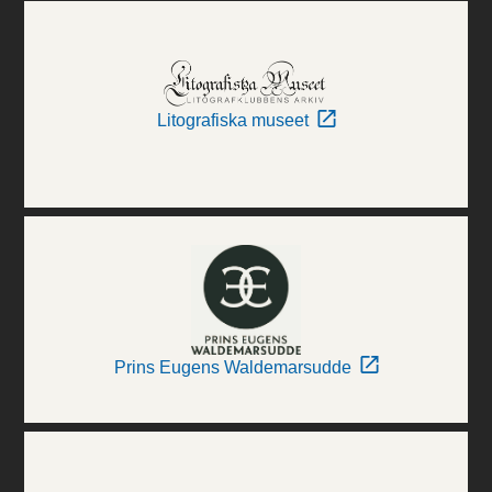
Litografiska museet
Prins Eugens Waldemarsudde