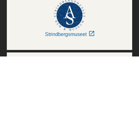
Strindbergsmuseet
Thielska Galleriet