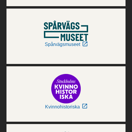
Spårvägsmuseet
Kvinnohistoriska