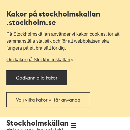
Kakor på stockholmskallan
.stockholm.se
På Stockholmskällan använder vi kakor, cookies, för att
sammanställa statistik och för att webbplatsen ska
fungera på ett bra sätt för dig.
Om kakor på Stockholmskällan
Godkänn alla kakor
Välj vilka kakor vi får använda
Till
Till
Stockholmskällan
navigationen
huvudinnehållet
Historia i ord, ljud och bild