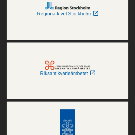
Regionarkivet Stockholm
Riksantikvarieämbetet