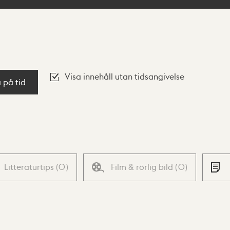
Visa innehåll utan tidsangivelse
a på tid
Litteraturtips
(
0
)
Film & rörlig bild
(
0
)