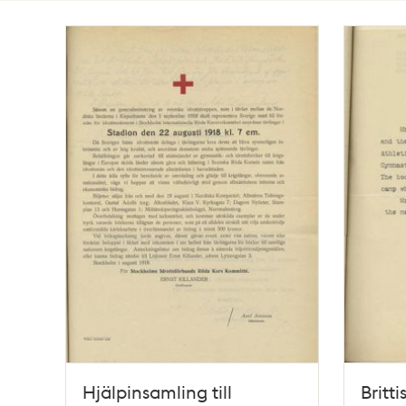
Totalt
11
träffar
Hjälpinsamling till
Britt