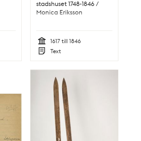
stadshuset 1748-1846 /
Monica Eriksson
1617 till 1846
Tid
Text
Typ