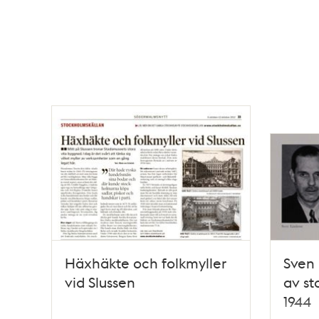
Häxhäkte och folkmyller
Sven 
vid Slussen
av st
1944