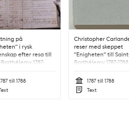
tning på
Christopher Carland
heten" i rysk
reser med skeppet
nskap efter resa till
"Enigheten" till Saint
-Barthélemy 1787-
Barthélemy 1787-1788
1787 till 1788
1787 till 1788
Tid
Text
Text
Typ