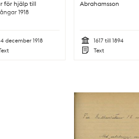
 för hjälp till
Abrahamsson
fångar 1918
14 december 1918
1617 till 1894
Tid
Text
Text
Typ