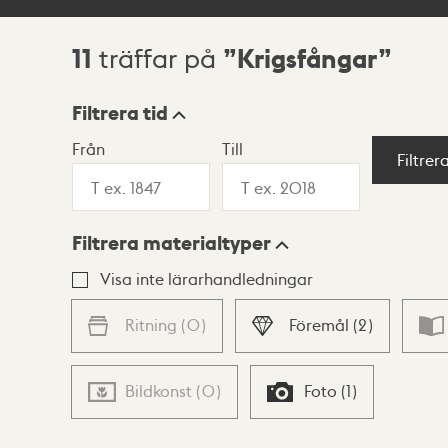
11
Krigsfångar
träffar på
Sökresultat
Filtrera tid
Från
Till
Visningsläge
Filtrer
Filtrera materialtyper
Lista
Karta
Visa inte lärarhandledningar
Ritning
(
0
)
Föremål
(
2
)
Bildkonst
(
0
)
Foto
(
1
)