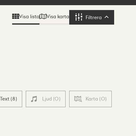
Visa karta
Visa lista
Filtrera
Filtrera
Text
(
8
)
Ljud
(
0
)
Karta
(
0
)