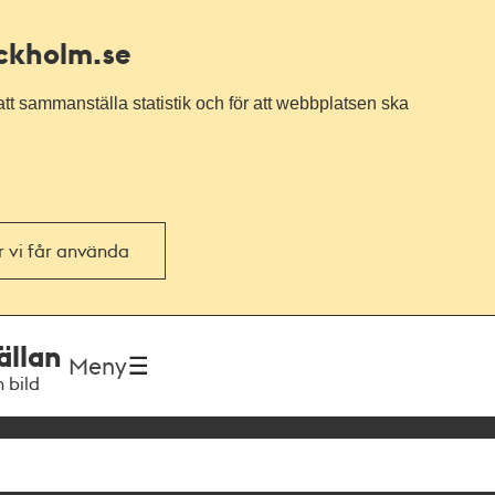
ockholm.se
tt sammanställa statistik och för att webbplatsen ska
or vi får använda
ällan
Meny
h bild