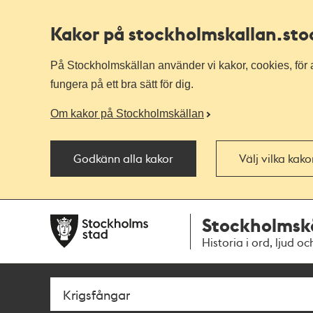
Kakor på stockholmskallan
.st
På Stockholmskällan använder vi kakor, cookies, för a
fungera på ett bra sätt för dig.
Om kakor på Stockholmskällan
Godkänn alla kakor
Välj vilka kak
Till
Till
Stockholmsk
navigationen
huvudinnehållet
Historia i ord, ljud oc
Sök
Fritextsök