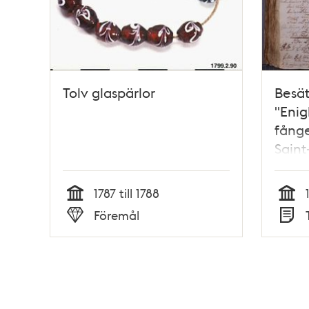
Tolv glaspärlor
Besät
"Enig
fånge
Saint
1788
1787 till 1788
Tid
Tid
Föremål
Typ
Typ