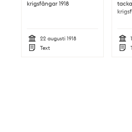
krigsfångar 1918
tackar
krigs
22 augusti 1918
Tid
Tid
Text
Typ
Typ