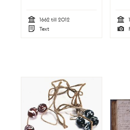
1662 till 2012
Tid
Tid
Text
Typ
Typ