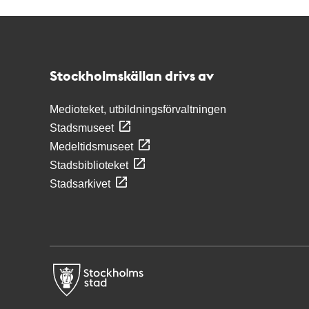
Kontakt
Stockholmskällan
Stockholmskällan drivs av
Medioteket, utbildningsförvaltningen
Stadsmuseet
Medeltidsmuseet
Stadsbiblioteket
Stadsarkivet