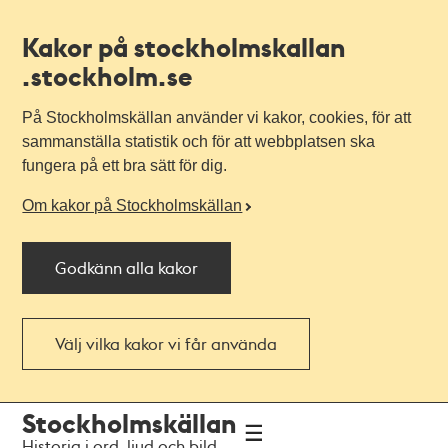
Kakor på stockholmskallan
.stockholm.se
På Stockholmskällan använder vi kakor, cookies, för att
sammanställa statistik och för att webbplatsen ska
fungera på ett bra sätt för dig.
Om kakor på Stockholmskällan
Godkänn alla kakor
Välj vilka kakor vi får använda
Till
Till
Stockholmskällan
navigationen
huvudinnehållet
Historia i ord, ljud och bild