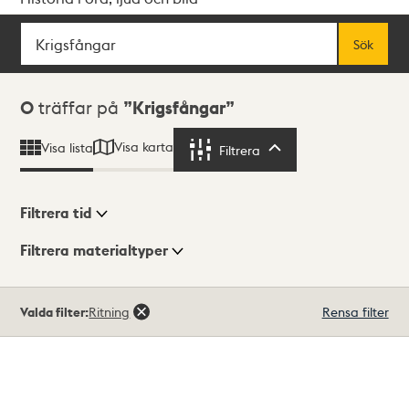
Sök
Fritextsök
Sök
Sökresultat
0
träffar på
Krigsfångar
Visa karta
Visa lista
Filtrera
Filtrera
Filtrera tid
Filtrera materialtyper
Visningsläge
Totalt
Valda filter:
Ritning
Rensa filter
0
träffar
Lista
Karta