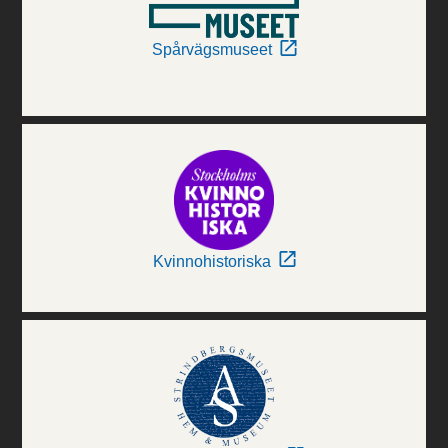
Spårvägsmuseet
Kvinnohistoriska