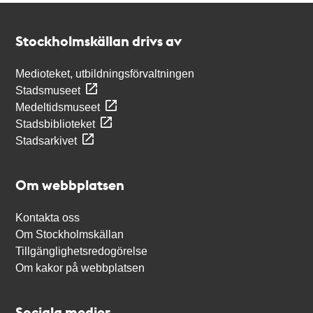
Kontakt
Stockholmskällan
Stockholmskällan drivs av
Medioteket, utbildningsförvaltningen
Stadsmuseet
Medeltidsmuseet
Stadsbiblioteket
Stadsarkivet
Om webbplatsen
Kontakta oss
Om Stockholmskällan
Tillgänglighetsredogörelse
Om kakor på webbplatsen
Sociala medier