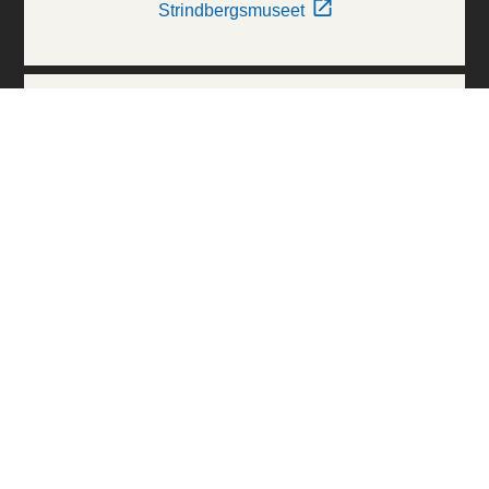
Strindbergsmuseet
Thielska Galleriet
Världskulturmuseerna