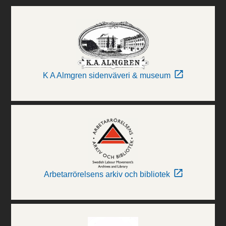
K A Almgren sidenväveri & museum
Arbetarrörelsens arkiv och bibliotek