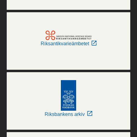
Riksantikvarieämbetet
Riksbankens arkiv