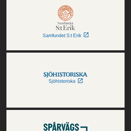
Samfundet S:t Erik
Sjöhistoriska