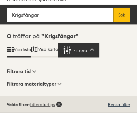
Sök
Fritextsök
Sök
Sökresultat
0
träffar på
Krigsfångar
Visa karta
Visa lista
Filtrera
Filtrera
Filtrera tid
Filtrera materialtyper
Visningsläge
Totalt
Valda filter:
Litteraturtips
Rensa filter
0
träffar
Lista
Karta