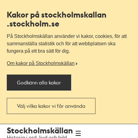
Kakor på stockholmskallan
.stockholm.se
På Stockholmskällan använder vi kakor, cookies, för att
sammanställa statistik och för att webbplatsen ska
fungera på ett bra sätt för dig.
Om kakor på Stockholmskällan
Godkänn alla kakor
Välj vilka kakor vi får använda
Till
Till
Stockholmskällan
navigationen
huvudinnehållet
Historia i ord, ljud och bild