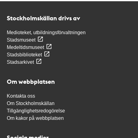
Kontakt
Stockholmskällan
Stockholmskällan drivs av
Medioteket, utbildningsförvaltningen
Stadsmuseet
Medeltidsmuseet
Stadsbiblioteket
Stadsarkivet
Om webbplatsen
Kontakta oss
Om Stockholmskällan
Tillgänglighetsredogörelse
Om kakor på webbplatsen
Sociala medier