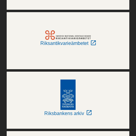
Riksantikvarieämbetet
Riksbankens arkiv