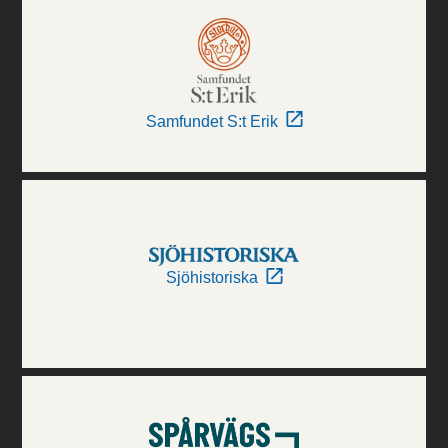
Samfundet S:t Erik
Sjöhistoriska