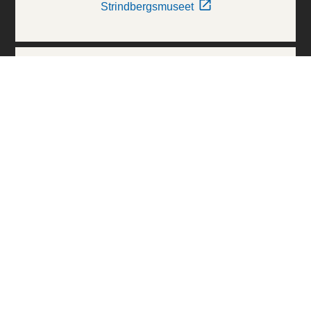
Strindbergsmuseet
Thielska Galleriet
Världskulturmuseerna