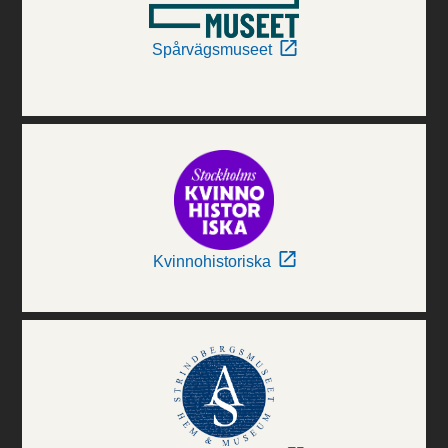
Spårvägsmuseet
Kvinnohistoriska