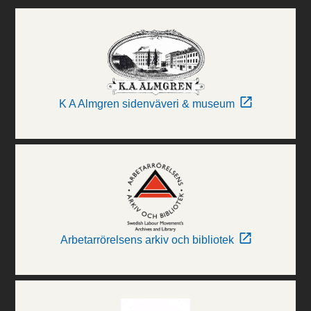
K A Almgren sidenväveri & museum
Arbetarrörelsens arkiv och bibliotek