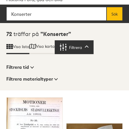
Sök
Fritextsök
Sök
Sökresultat
72
träffar på
Konserter
Visa karta
Visa lista
Filtrera
Filtrera
Filtrera tid
Filtrera materialtyper
Visningsläge
Totalt
72
träffar
Lista
Karta