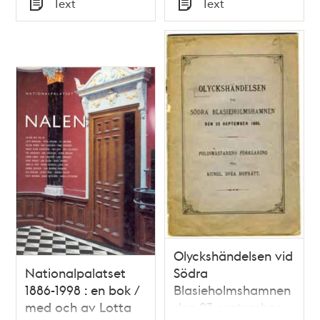
Text
Text
september 1885 :
Typ
Typ
anteckningar / af en
vid katastrofen
närvarande
[Svedberg]
Olyckshändelsen vid
Nationalpalatset
Södra
1886-1998 : en bok /
Blasieholmshamnen
med och av Lotta
den 23 september