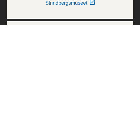
Strindbergsmuseet
Thielska Galleriet
Världskulturmuseerna