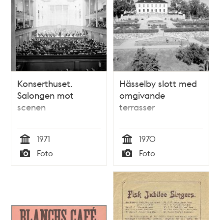
Konserthuset.
Hässelby slott med
Salongen mot
omgivande
scenen
terrasser
1971
1970
Tid
Tid
Foto
Foto
Typ
Typ