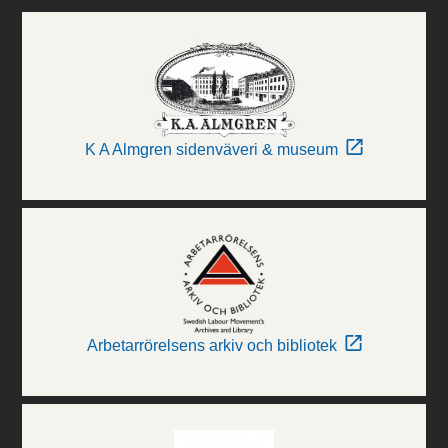
K A Almgren sidenväveri & museum
Arbetarrörelsens arkiv och bibliotek