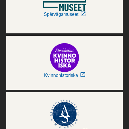
Spårvägsmuseet
Kvinnohistoriska