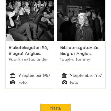
Biblioteksgatan 26,
Biblioteksgatan 26,
Biograf Anglais.
Biograf Anglais,
Publik i extas under
foajén. Tommy
Tommy Steeles
Steeles konsert. En
konsert
flicka med en
9 september 1957
9 september 1957
""Tommy Steele
Tid
Tid
Foto
Foto
hatt""
Typ
Typ
Nästa