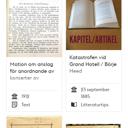
Katastrofen vid
Motion om anslag
Grand Hotell / Börje
för anordnande av
Heed
konserter av
manskörer i
23 september
Stockholms parker -
Tid
1912
1885
Stadsfullmäktige
Tid
Text
Litteraturtips
1912
Typ
Typ