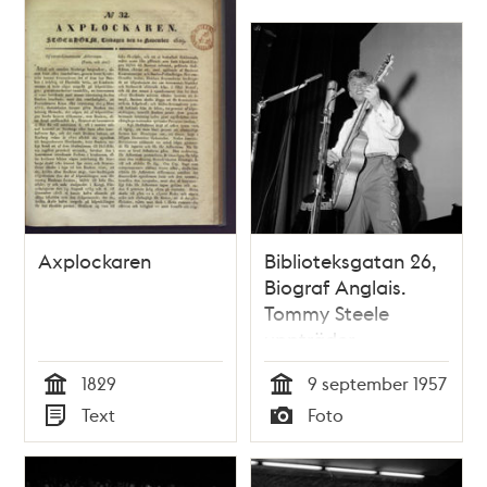
ur radioorkestern
Axplockaren
Biblioteksgatan 26,
Biograf Anglais.
Tommy Steele
uppträder
1829
9 september 1957
Tid
Tid
Text
Foto
Typ
Typ