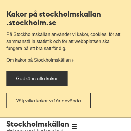
Kakor på stockholmskallan
.stockholm.se
På Stockholmskällan använder vi kakor, cookies, för att
sammanställa statistik och för att webbplatsen ska
fungera på ett bra sätt för dig.
Om kakor på Stockholmskällan
Godkänn alla kakor
Välj vilka kakor vi får använda
Till
Till
Stockholmskällan
navigationen
huvudinnehållet
Historia i ord, ljud och bild