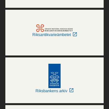
Riksantikvarieämbetet
Riksbankens arkiv