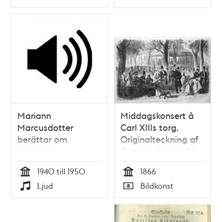
Typ
Typ
julkonsert
Mariann
Middagskonsert å
Marcusdotter
Carl XIIIs torg.
berättar om
Originalteckning af
musiken i
Gustave Janet i Ny
Vitabergsklubben.
Illustrerad Tidning nr
1940 till 1950
1866
24, den 16 juni 1866
Tid
Tid
Ljud
Bildkonst
Typ
Typ