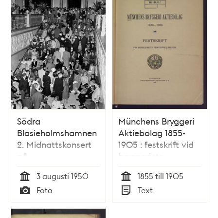
Södra
Münchens Bryggeri
Blasieholmshamnen
Aktiebolag 1855-
2. Midnattskonsert
1905 : festskrift vid
på
bryggeriets
Nationalmuseum,
femtioårsjubileum
3 augusti 1950
1855 till 1905
publik sittande i
Tid
Tid
Foto
Text
trappan. Sixten
Typ
Typ
Ehrling dirigerade en
20-mannaensemble