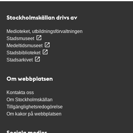
Kontakt
Stockholmskällan
Stockholmskällan drivs av
Medioteket, utbildningsförvaltningen
Stadsmuseet
Medeltidsmuseet
Stadsbiblioteket
Stadsarkivet
Om webbplatsen
Kontakta oss
Om Stockholmskällan
Tillgänglighetsredogörelse
Om kakor på webbplatsen
Sociala medier