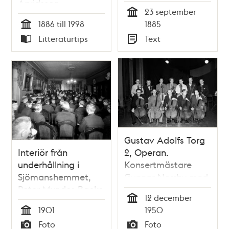
Arvidsson
1885 :
23 september
polismästarens
Tid
1886 till 1998
1885
[Semmy Rubenson]
Tid
Litteraturtips
Text
förklaring till Kungl.
Typ
Typ
Svea Hofrätt
Gustav Adolfs Torg
Interiör från
2, Operan.
underhållning i
Konsertmästare
Sjömanshemmet,
Gunnar Norrby med
Peter Myndes Backe
sin stråkensemble,
12 december
3
12 cellister, vilka
Tid
1901
1950
deltog vid Svenska
Tid
Foto
Foto
Dagbladets