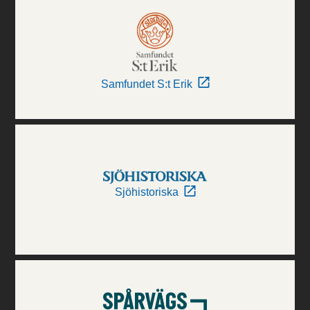
Samfundet S:t Erik
Sjöhistoriska