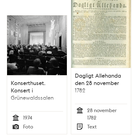
Dagligt Allehanda
Konserthuset.
den 28 november
Konsert i
1782
Grünewaldssalen
28 november
Tid
1974
1782
Tid
Foto
Text
Typ
Typ