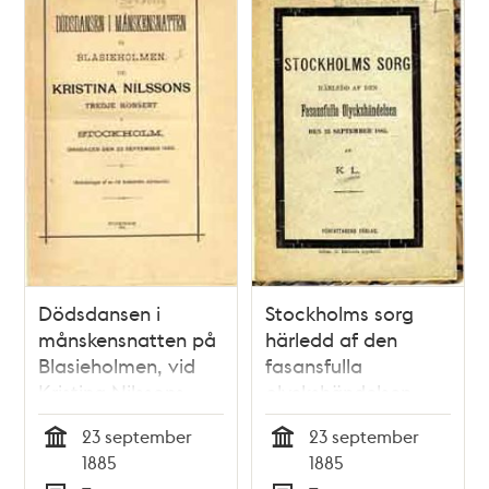
Dödsdansen i
Stockholms sorg
månskensnatten på
härledd af den
Blasieholmen, vid
fasansfulla
Kristina Nilssons
olyckshändelsen
tredje konsert i
den 23 sept.1885 : af
23 september
23 september
Stockholm,
K.L.
Tid
Tid
1885
1885
onsdagen den 23