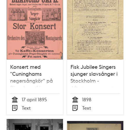
Konsert med
Fisk Jubilee Singers
"Cuninghams
sjunger slavsånger i
negersångkör" på
Stockholm -
Blanchs café -
Aftonens program
Affisch
17 april 1895
1898
Tid
Tid
Text
Text
Typ
Typ