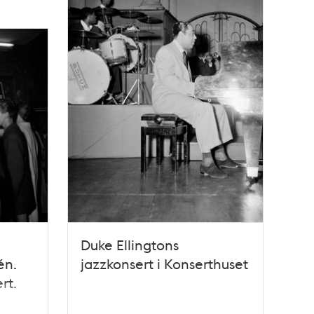
Duke Ellingtons
én.
jazzkonsert i Konserthuset
rt.