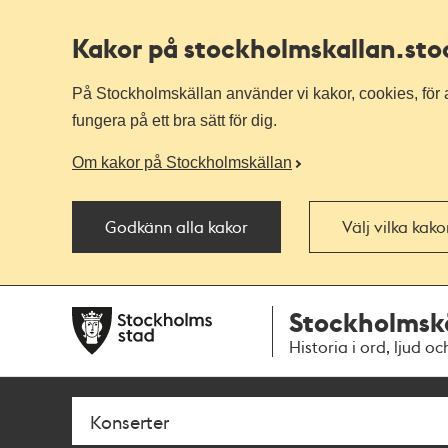
Kakor på stockholmskallan
.st
På Stockholmskällan använder vi kakor, cookies, för a
fungera på ett bra sätt för dig.
Om kakor på Stockholmskällan
Godkänn alla kakor
Välj vilka kak
Till
Till
Stockholmsk
navigationen
huvudinnehållet
Historia i ord, ljud oc
Sök
Fritextsök