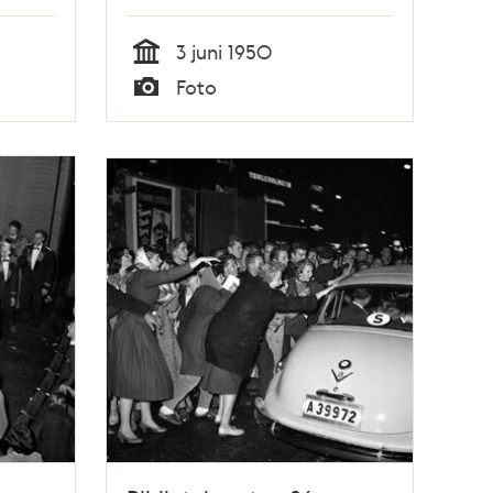
""
3 juni 1950
Tid
Foto
Typ