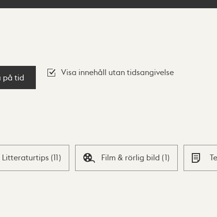
Visa innehåll utan tidsangivelse
a på tid
Litteraturtips
(
11
)
Film & rörlig bild
(
1
)
T