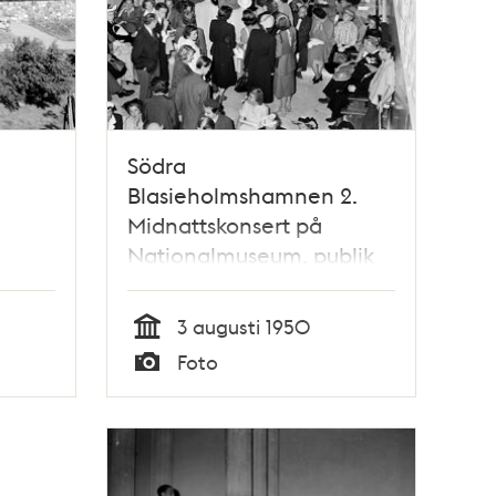
Södra
Blasieholmshamnen 2.
Midnattskonsert på
Nationalmuseum, publik
sittande i trappan. Sixten
Ehrling dirigerade en 20-
3 augusti 1950
mannaensemble ur
Tid
Foto
radioorkestern
Typ