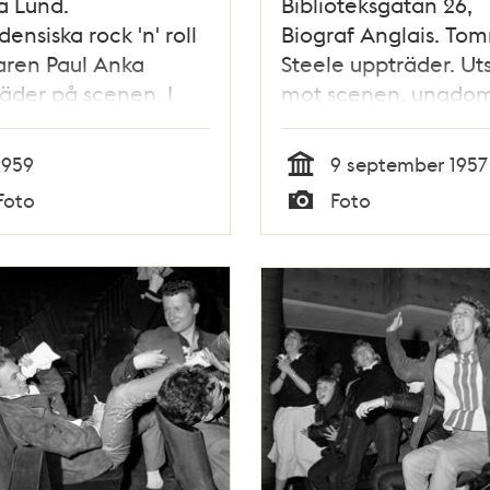
a Lund.
Biblioteksgatan 26,
ensiska rock 'n' roll
Biograf Anglais. To
aren Paul Anka
Steele uppträder. Uts
äder på scenen. I
mot scenen, ungdo
ken trängs
med autografblock
omar med
1959
9 september 1957
rafblock.
Tid
Foto
Foto
Typ