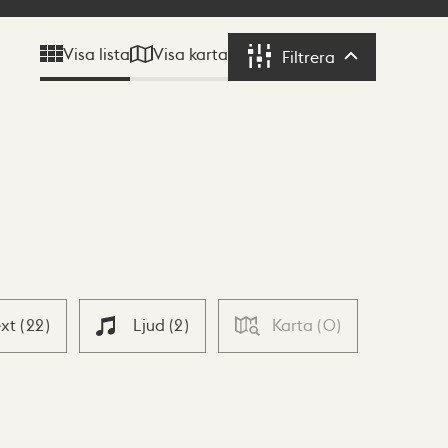
Visa karta
Visa lista
Filtrera
Filtrera
ext
(
22
)
Ljud
(
2
)
Karta
(
0
)