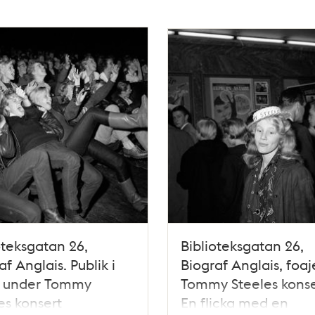
oteksgatan 26,
Biblioteksgatan 26,
af Anglais. Publik i
Biograf Anglais, foaj
s under Tommy
Tommy Steeles konse
es konsert
En flicka med en