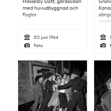
Hässelby Slott; gårdssidan
Grön
med huvudbyggnad och
Kanad
flyglar
sång
upptr
publi
ungd
20 juni 1964
autog
Tid
Tid
Foto
Typ
Typ