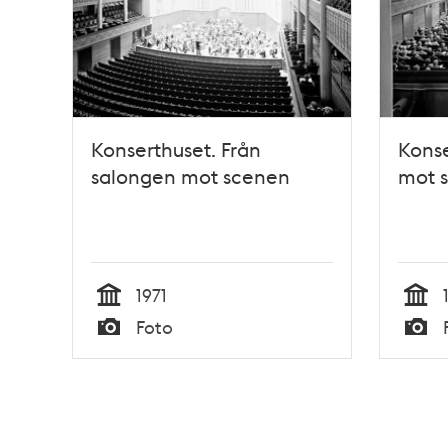
Konserthuset. Från
Konse
salongen mot scenen
mot 
1971
Tid
Tid
Foto
Typ
Typ