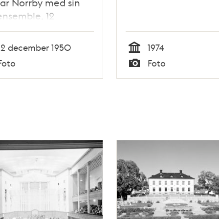
ar Norrby med sin
ensemble, 12
ter, vilka deltog vid
ska Dagbladets
12 december 1950
1974
nsert
Tid
Foto
Foto
Typ