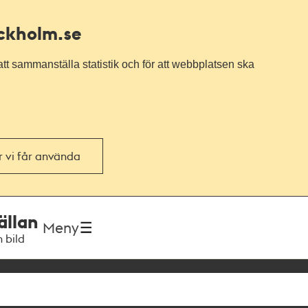
ockholm.se
tt sammanställa statistik och för att webbplatsen ska
or vi får använda
ällan
Meny
h bild