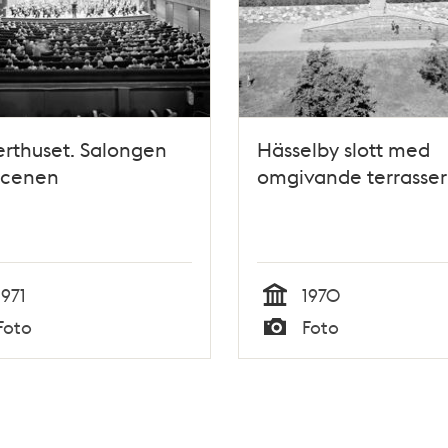
rthuset. Salongen
Hässelby slott med
scenen
omgivande terrasser
1971
1970
Tid
Foto
Foto
Typ