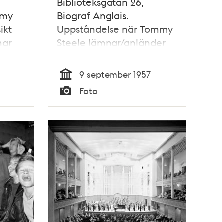
Biblioteksgatan 26,
mmy
Biograf Anglais.
ikt
Uppståndelse när Tommy
mar
Steele lämnar/anländer
till konserten i bil
9 september 1957
Tid
Foto
Typ