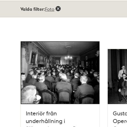
Totalt
Valda filter:
Foto
27
träffar
Interiör från
Gusta
underhållning i
Oper