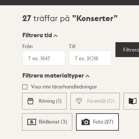
27
Konserter
träffar på
Sökresultat
Filtrera tid
Från
Till
Visningsläge
Filtrer
Filtrera materialtyper
Lista
Karta
Visa inte lärarhandledningar
Ritning
(
1
)
Föremål
(
0
)
Bildkonst
(
3
)
Foto
(
27
)