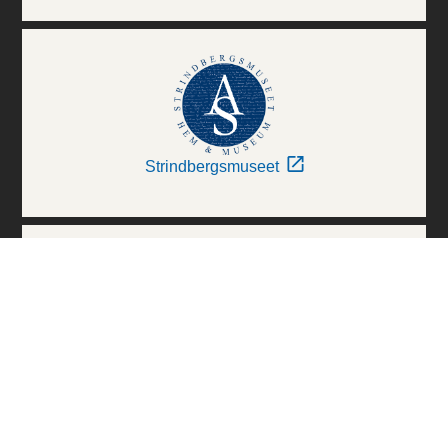
Strindbergsmuseet
Thielska Galleriet