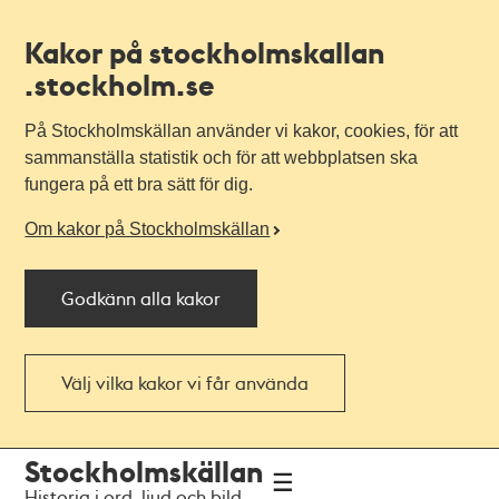
Kakor på stockholmskallan
.stockholm.se
På Stockholmskällan använder vi kakor, cookies, för att
sammanställa statistik och för att webbplatsen ska
fungera på ett bra sätt för dig.
Om kakor på Stockholmskällan
Godkänn alla kakor
Välj vilka kakor vi får använda
Till
Till
Stockholmskällan
navigationen
huvudinnehållet
Historia i ord, ljud och bild