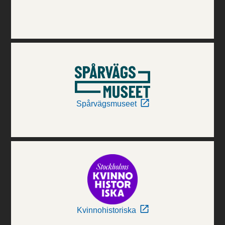
Spårvägsmuseet
Kvinnohistoriska