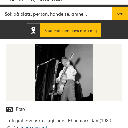
Fritextsök
Sök
Visa vad som finns nära mig
Foto
Fotograf: Svenska Dagbladet, Ehnemark, Jan (1930-
2015).
Stadsmuseet