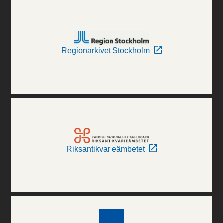
Regionarkivet Stockholm
Riksantikvarieämbetet