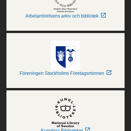
Arbetarrörelsens arkiv och bibliotek
Föreningen Stockholms Företagsminnen
Kungliga Biblioteket