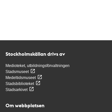
Kontakt
Stockholmskällan
Stockholmskällan drivs av
Medioteket, utbildningsförvaltningen
Stadsmuseet
Medeltidsmuseet
Stadsbiblioteket
Stadsarkivet
Om webbplatsen