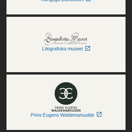
Litografiska museet
Prins Eugens Waldemarsudde