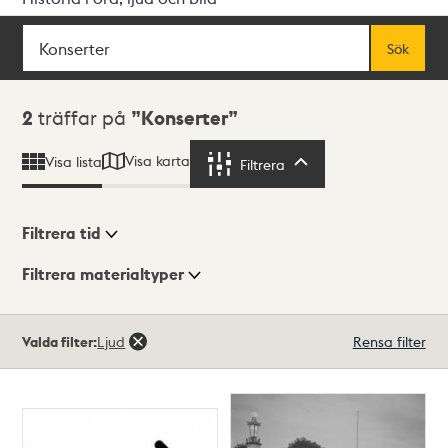
Sök
Fritextsök
Sök
Sökresultat
2
träffar på
Konserter
Visa karta
Visa lista
Filtrera
Filtrera
Filtrera tid
Filtrera materialtyper
Visningsläge
Totalt
Valda filter:
Ljud
Rensa filter
2
träffar
Lista
Karta