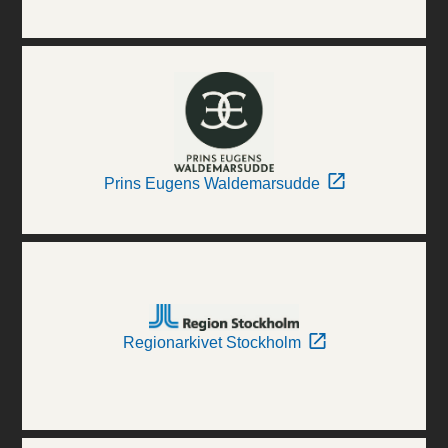
Prins Eugens Waldemarsudde
Regionarkivet Stockholm