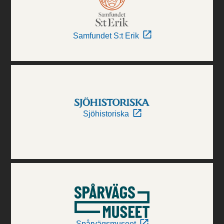
Samfundet S:t Erik
Sjöhistoriska
Spårvägsmuseet