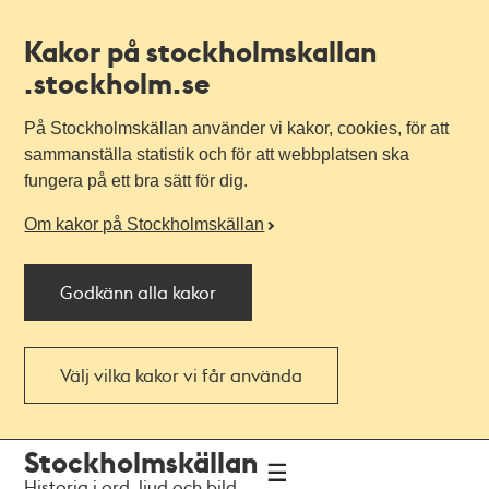
Kakor på stockholmskallan
.stockholm.se
På Stockholmskällan använder vi kakor, cookies, för att
sammanställa statistik och för att webbplatsen ska
fungera på ett bra sätt för dig.
Om kakor på Stockholmskällan
Godkänn alla kakor
Välj vilka kakor vi får använda
Till
Till
Stockholmskällan
navigationen
huvudinnehållet
Historia i ord, ljud och bild