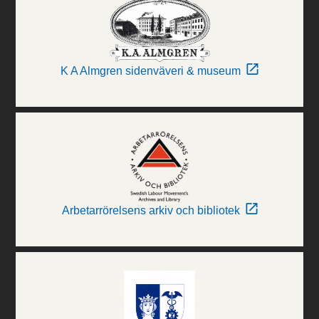
K A Almgren sidenväveri & museum
Arbetarrörelsens arkiv och bibliotek