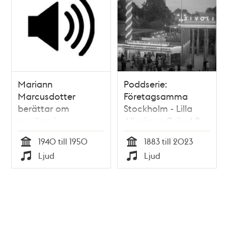
Mariann
Poddserie:
Marcusdotter
Företagsamma
berättar om
Stockholm - Lilla
musiken i
Allmänna Gränd 9,
Vitabergsklubben.
Gröna Lund
1940 till 1950
1883 till 2023
Tid
Tid
Ljud
Ljud
Typ
Typ