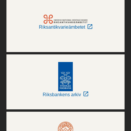
Riksantikvarieämbetet
Riksbankens arkiv