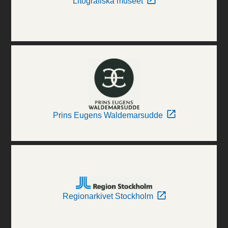
Litografiska museet
Prins Eugens Waldemarsudde
Regionarkivet Stockholm