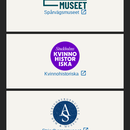
Spårvägsmuseet
Kvinnohistoriska