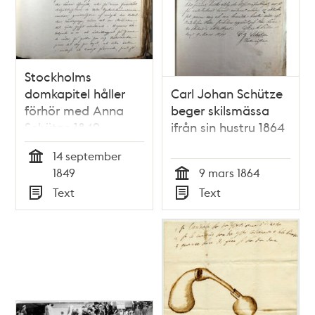
Stockholms
domkapitel håller
Carl Johan Schütze
förhör med Anna
beger skilsmässa
Schütze 1849
ifrån sin hustru 1864
14 september
Tid
1849
9 mars 1864
Tid
Text
Text
Typ
Typ