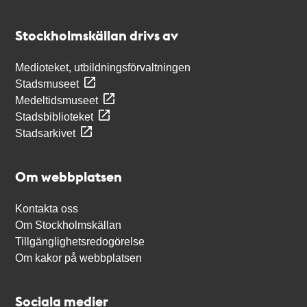
Kontakt
Stockholmskällan
Stockholmskällan drivs av
Medioteket, utbildningsförvaltningen
Stadsmuseet
Medeltidsmuseet
Stadsbiblioteket
Stadsarkivet
Om webbplatsen
Kontakta oss
Om Stockholmskällan
Tillgänglighetsredogörelse
Om kakor på webbplatsen
Sociala medier