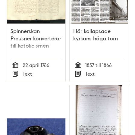
Spinnerskan
Här kollapsade
Preusner konverterar
kyrkans höga torn
till katolicismen
22 april 1766
1837 till 1866
Tid
Tid
Text
Text
Typ
Typ