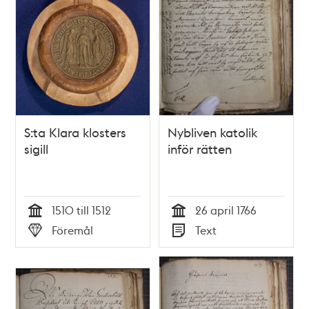
S:ta Klara klosters
Nybliven katolik
sigill
inför rätten
1510 till 1512
26 april 1766
Tid
Tid
Föremål
Text
Typ
Typ