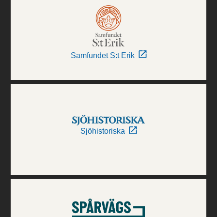
Samfundet S:t Erik
Sjöhistoriska