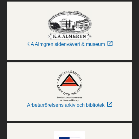
K A Almgren sidenväveri & museum
Arbetarrörelsens arkiv och bibliotek