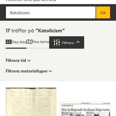
Sök
Fritextsök
Sök
Sökresultat
17
träffar på
Katolicism
Visa karta
Visa lista
Filtrera
Filtrera
Filtrera tid
Filtrera materialtyper
Visningsläge
Totalt
17
träffar
Lista
Karta