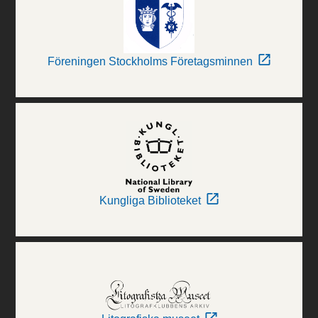
Föreningen Stockholms Företagsminnen
Kungliga Biblioteket