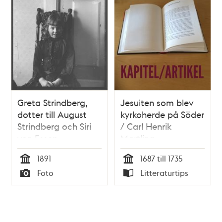
Greta Strindberg,
Jesuiten som blev
dotter till August
kyrkoherde på Söder
Strindberg och Siri
/ Carl Henrik
von Essen
Martling
1891
1687 till 1735
Tid
Tid
Foto
Litteraturtips
Typ
Typ