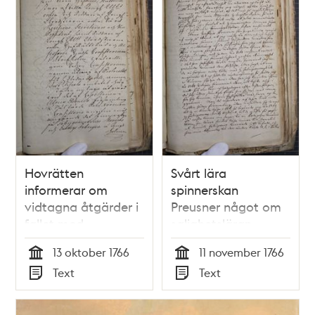
Hovrätten
Svårt lära
informerar om
spinnerskan
vidtagna åtgärder i
Preusner något om
fallet med
salighetsläran
religionsbrottslingen
13 oktober 1766
11 november 1766
Preusner
Tid
Tid
Text
Text
Typ
Typ