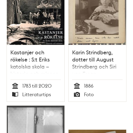
Kastanjer och
Karin Strindberg,
rökelse : S:t Eriks
dotter till August
katolska skola –
Strindberg och Siri
historia och minnen
von Essen
/ Karin Liljequist
1783 till 2020
1886
Tid
Tid
Litteraturtips
Foto
Typ
Typ