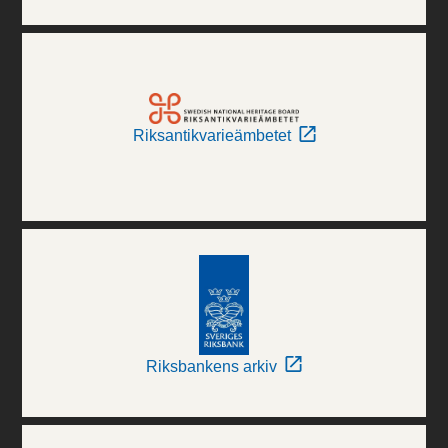
Riksantikvarieämbetet
Riksbankens arkiv