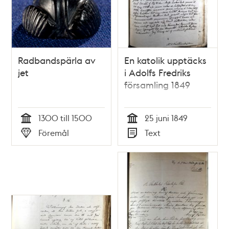
Radbandspärla av
En katolik upptäcks
jet
i Adolfs Fredriks
församling 1849
1300 till 1500
25 juni 1849
Tid
Tid
Föremål
Text
Typ
Typ