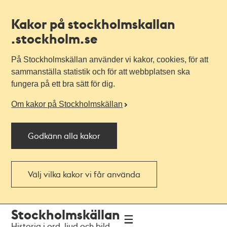
Kakor på stockholmskallan
.stockholm.se
På Stockholmskällan använder vi kakor, cookies, för att
sammanställa statistik och för att webbplatsen ska
fungera på ett bra sätt för dig.
Om kakor på Stockholmskällan
Godkänn alla kakor
Välj vilka kakor vi får använda
Till
Till
Stockholmskällan
navigationen
huvudinnehållet
Historia i ord, ljud och bild