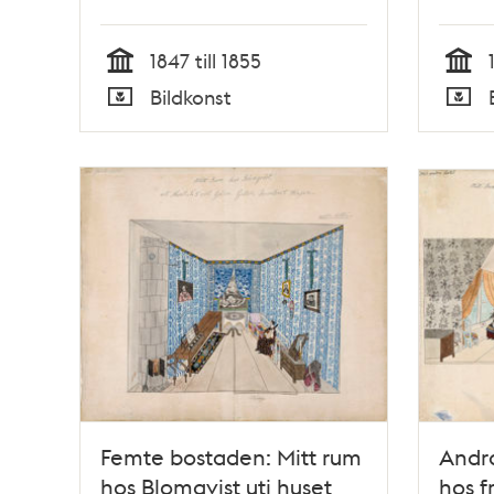
trappa upp. Personer:
Tupp
Undertecknad. Doctor
1847 till 1855
Levin.
Tid
Tid
Bildkonst
Typ
Typ
Femte bostaden: Mitt rum
Andra
hos Blomqvist uti huset
hos f