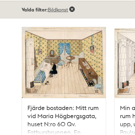
Totalt
Valda filter:
Bildkonst
34
träffar
Fjärde bostaden: Mitt rum
Min a
vid Maria Högbergsgata,
rum h
huset N:ro 60 Qv.
upp, 
Fatbursbrunnen. En
Pauls