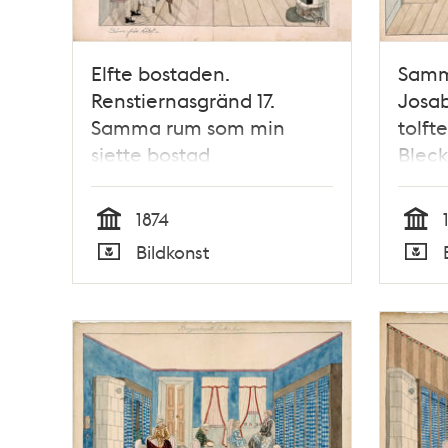
Elfte bostaden.
Samma
Renstiernasgränd 17.
Josab
Samma rum som min
tolft
sjette bostad
Bleck
Katth
1874
Tid
Tid
Bildkonst
Typ
Typ