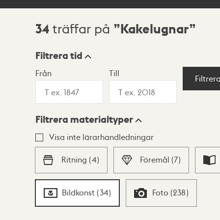
34
Kakelugnar
träffar på
Sökresultat
Filtrera tid
Från
Till
Visningsläge
Filtrer
Filtrera materialtyper
Lista
Karta
Visa inte lärarhandledningar
Ritning
(
4
)
Föremål
(
7
)
Bildkonst
(
34
)
Foto
(
238
)