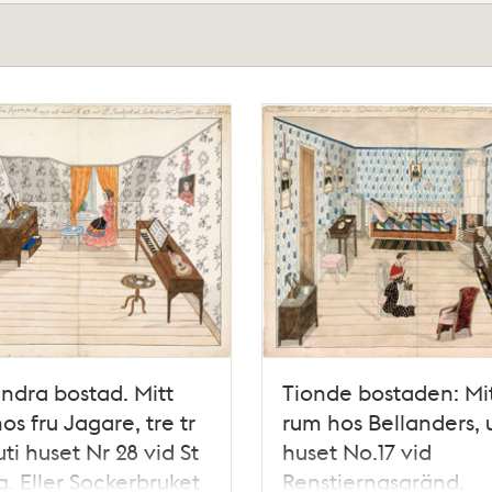
ndra bostad. Mitt
Tionde bostaden: Mi
os fru Jagare, tre tr
rum hos Bellanders, u
uti huset Nr 28 vid St
huset No.17 vid
g. Eller Sockerbruket
Renstiernasgränd,