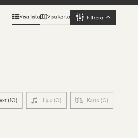
Visa karta
Visa lista
Filtrera
Filtrera
Text
(
10
)
Ljud
(
0
)
Karta
(
0
)