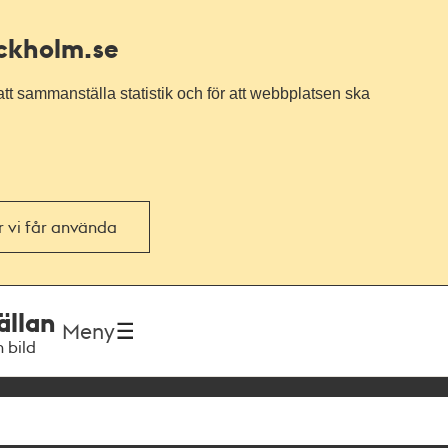
ockholm.se
tt sammanställa statistik och för att webbplatsen ska
or vi får använda
ällan
Meny
h bild