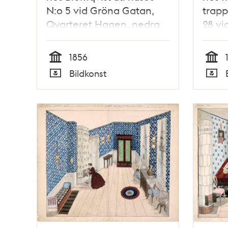
N:o 5 vid Gröna Gatan,
trapp
Qvarteret Hagen, nedra
28 vi
botten
Hagen
Tupp
1856
Tid
Tid
Bildkonst
Typ
Typ