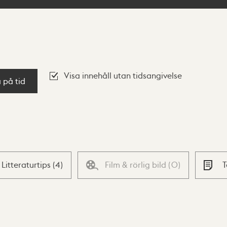
Visa innehåll utan tidsangivelse
a på tid
Litteraturtips
(
4
)
Film & rörlig bild
(
0
)