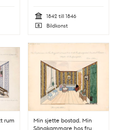
nedre
Ugglan mindre
1842 till 1846
Tid
Bildkonst
Typ
tt rum
Min sjette bostad. Min
Sängkammare hos fru