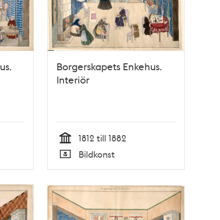
us.
Borgerskapets Enkehus.
Interiör
1812 till 1882
Tid
Bildkonst
Typ