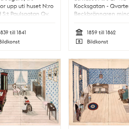
or upp uti huset N:ro
Kocksgatan - Qvarte
d S:t Paulsgatan Qv.
Beckbrännaren mind
 eller Sockerbruket
en trappa upp.
en
Sorgdräkten betyder
1839 till 1841
1859 till 1862
Sophie Brandeks död
Tid
Bildkonst
Bildkonst
Typ