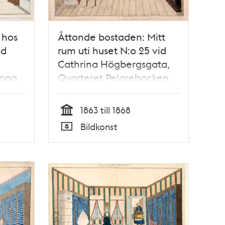
 hos
Åttonde bostaden: Mitt
id
rum uti huset N:o 25 vid
Cathrina Högbergsgata,
appa
Qvarteret Pelarebacken
större, 3 tr upp
l år
1863 till 1868
Tid
Bildkonst
Typ