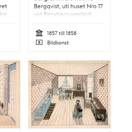
ret
Bergqvist, uti huset Nro 17
re,
vid Renstiernasgränd,
Qvarteret Kransen.
 Tant
Utsigten åt
1857 till 1858
.
Renstjernasgränd. Nedra
Tid
Bildkonst
botten.
Typ