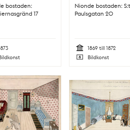
de bostaden:
Nionde bostaden: S:
iernasgränd 17
Paulsgatan 20
1873
1869 till 1872
Tid
Bildkonst
Bildkonst
Typ