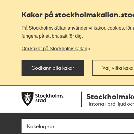
Kakor på stockholmskallan
.st
På Stockholmskällan använder vi kakor, cookies, för a
fungera på ett bra sätt för dig.
Om kakor på Stockholmskällan
Godkänn alla kakor
Välj vilka kak
Till
Till
Stockholmsk
navigationen
huvudinnehållet
Historia i ord, ljud oc
Sök
Fritextsök