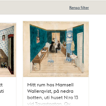
Rensa filter
tt
Mitt rum hos Mamsell
ti
Wallerqvist, på nedra
botten, uti huset N:ro 13
vid Tavastgatan, Qv.