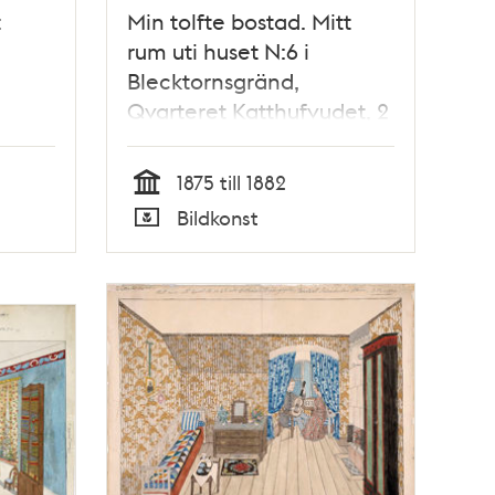
t
Min tolfte bostad. Mitt
rum uti huset N:6 i
Blecktornsgränd,
Qvarteret Katthufvudet, 2
tr upp
1875 till 1882
Tid
Bildkonst
Typ