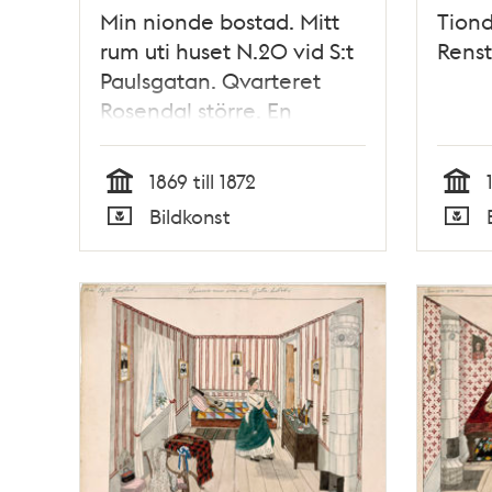
Min nionde bostad. Mitt
Tion
rum uti huset N.20 vid S:t
Renst
Paulsgatan. Qvarteret
Rosendal större. En
trappa upp.
1869 till 1872
Tid
Tid
Bildkonst
Typ
Typ