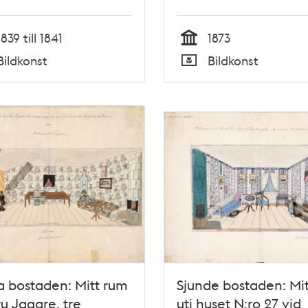
en
Qvarteret Kransen, 
botten in på gården
1839 till 1841
1873
Tid
Bildkonst
Bildkonst
Typ
 bostaden: Mitt rum
Sjunde bostaden: Mi
ru Jagare, tre
uti huset N:ro 27 vid