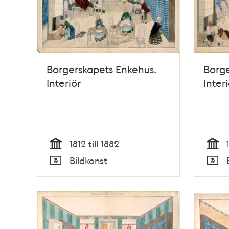
Borgerskapets Enkehus.
Borge
Interiör
Interi
1812 till 1882
Tid
Tid
Bildkonst
Typ
Typ