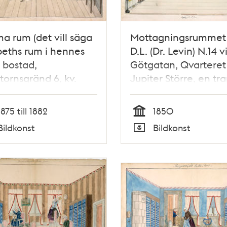
 rum (det vill säga
Mottagningsrummet
eths rum i hennes
D.L. (Dr. Levin) N.14 v
e bostad,
Götgatan, Qvarteret
tornsgränd 6, kv.
Jupiter Större, en tr
uvudet, 2 tr upp)
upp - Operationen
onsdagen den 24 apri
1875 till 1882
1850
1850
Tid
Bildkonst
Bildkonst
Typ