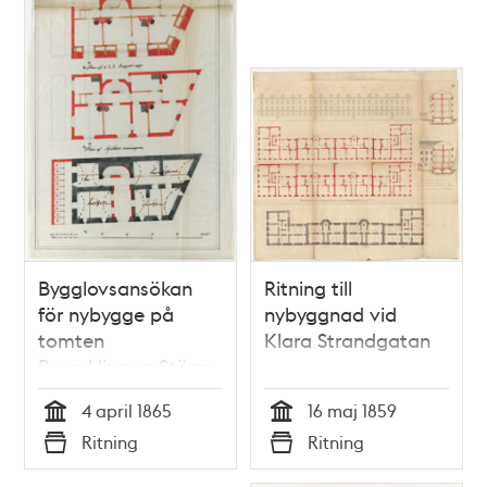
Bygglovsansökan
Ritning till
för nybygge på
nybyggnad vid
tomten
Klara Strandgatan
Bergsklippan Större
28
4 april 1865
16 maj 1859
Tid
Tid
Ritning
Ritning
Typ
Typ