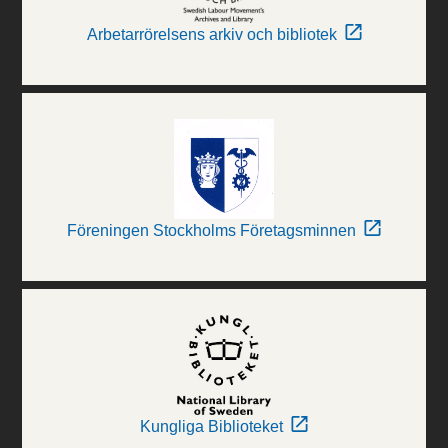
Arbetarrörelsens arkiv och bibliotek
Föreningen Stockholms Företagsminnen
Kungliga Biblioteket