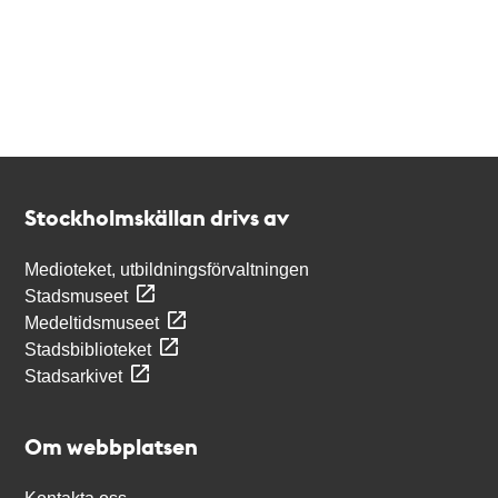
Kontakt
Stockholmskällan
Stockholmskällan drivs av
Medioteket, utbildningsförvaltningen
Stadsmuseet
Medeltidsmuseet
Stadsbiblioteket
Stadsarkivet
Om webbplatsen