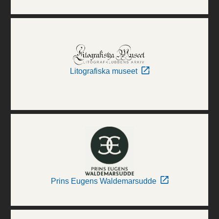
Litografiska museet
Prins Eugens Waldemarsudde