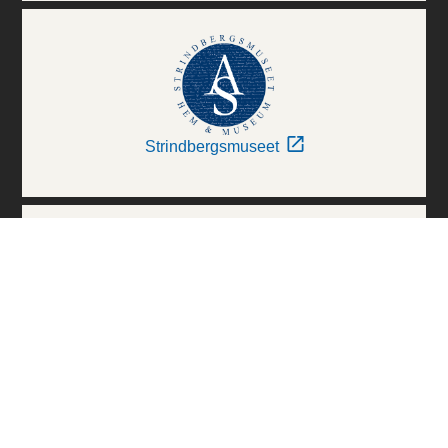
Strindbergsmuseet
Thielska Galleriet