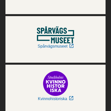
Spårvägsmuseet
Kvinnohistoriska