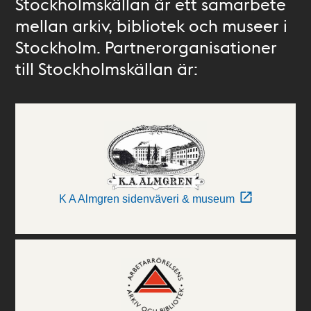
Stockholmskällan är ett samarbete
mellan arkiv, bibliotek och museer i
Stockholm. Partnerorganisationer
till Stockholmskällan är:
K A Almgren sidenväveri & museum