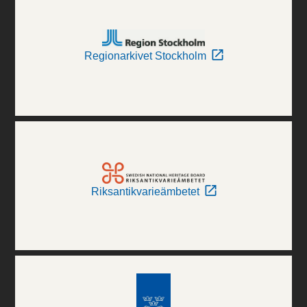
Regionarkivet Stockholm
Riksantikvarieämbetet