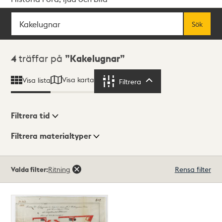
Sök
Fritextsök
Sök
Sökresultat
4
träffar på
Kakelugnar
Visa karta
Visa lista
Filtrera
Filtrera
Filtrera tid
Filtrera materialtyper
Visningsläge
Totalt
Valda filter:
Ritning
Rensa filter
4
träffar
Lista
Karta