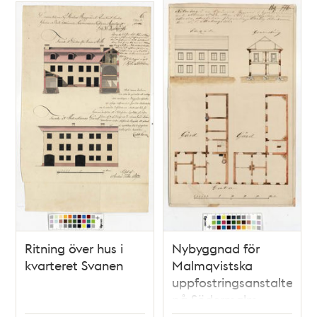
Ritning över hus i
Nybyggnad för
kvarteret Svanen
Malmqvistska
uppfostringsanstalten
på Södermalm –
ritning 1855