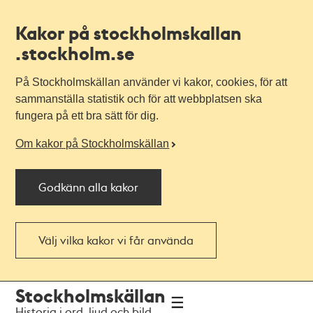
Kakor på stockholmskallan
.stockholm.se
På Stockholmskällan använder vi kakor, cookies, för att
sammanställa statistik och för att webbplatsen ska
fungera på ett bra sätt för dig.
Om kakor på Stockholmskällan
Godkänn alla kakor
Välj vilka kakor vi får använda
Till
Till
Stockholmskällan
navigationen
huvudinnehållet
Historia i ord, ljud och bild