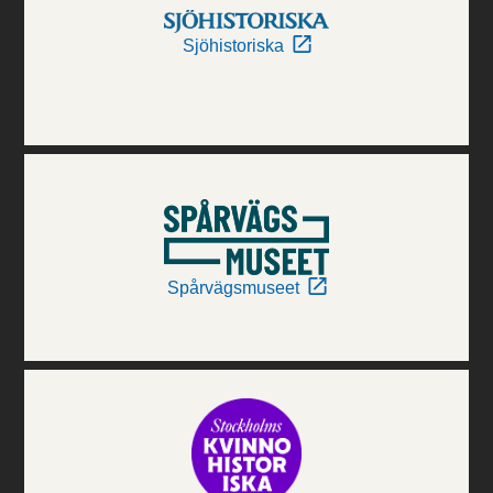
Sjöhistoriska
Spårvägsmuseet