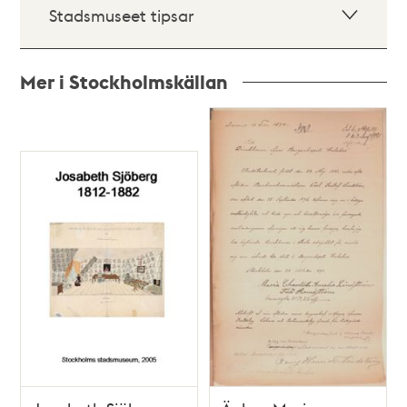
Stadsmuseet tipsar
Mer i Stockholmskällan
Relaterade
poster
och
teman