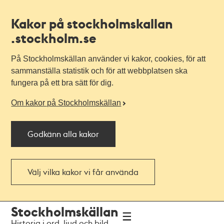
Kakor på stockholmskallan
.stockholm.se
På Stockholmskällan använder vi kakor, cookies, för att
sammanställa statistik och för att webbplatsen ska
fungera på ett bra sätt för dig.
Om kakor på Stockholmskällan
Godkänn alla kakor
Välj vilka kakor vi får använda
Till
Till
Stockholmskällan
navigationen
huvudinnehållet
Historia i ord, ljud och bild