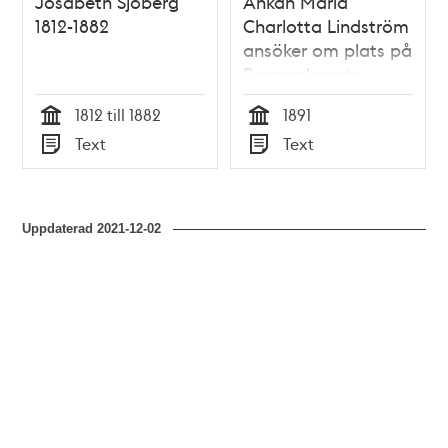
Josabeth Sjöberg
Änkan Maria
1812-1882
Charlotta Lindström
ansöker om plats på
Borgerskapets
änkehus
1812 till 1882
1891
Tid
Tid
Text
Text
Typ
Typ
Uppdaterad
2021-12-02