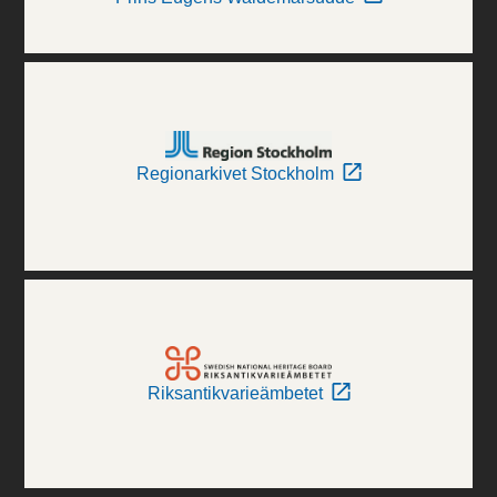
Regionarkivet Stockholm
Riksantikvarieämbetet