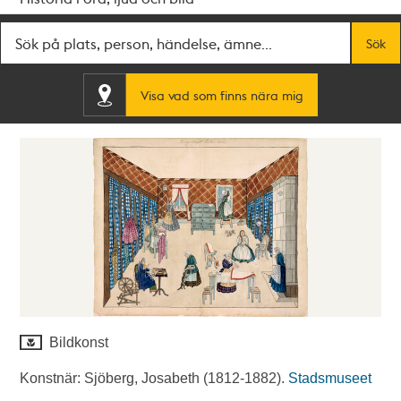
Fritextsök
Sök
Visa vad som finns nära mig
Bildkonst
Konstnär: Sjöberg, Josabeth (1812-1882).
Stadsmuseet