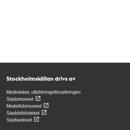
Kontakt
Stockholmskällan
Stockholmskällan drivs av
Medioteket, utbildningsförvaltningen
Stadsmuseet
Medeltidsmuseet
Stadsbiblioteket
Stadsarkivet