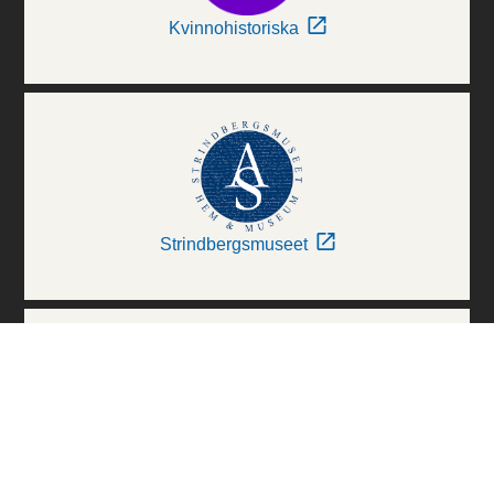
Kvinnohistoriska
Strindbergsmuseet
Thielska Galleriet