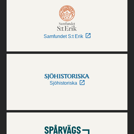
Samfundet S:t Erik
Sjöhistoriska