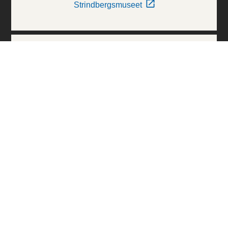
Strindbergsmuseet
Thielska Galleriet
Världskulturmuseerna