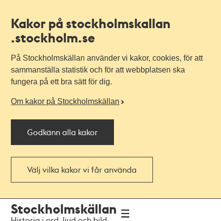
Kakor på stockholmskallan
.stockholm.se
På Stockholmskällan använder vi kakor, cookies, för att
sammanställa statistik och för att webbplatsen ska
fungera på ett bra sätt för dig.
Om kakor på Stockholmskällan
Godkänn alla kakor
Välj vilka kakor vi får använda
Till
Till
Stockholmskällan
navigationen
huvudinnehållet
Historia i ord, ljud och bild