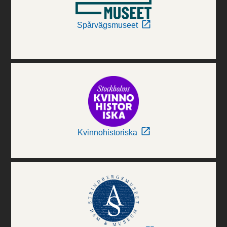
Spårvägsmuseet
Kvinnohistoriska