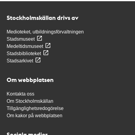
Kontakt
Stockholmskällan
Stockholmskällan drivs av
Medioteket, utbildningsförvaltningen
Stadsmuseet
Medeltidsmuseet
Stadsbiblioteket
Stadsarkivet
Om webbplatsen
Kontakta oss
Om Stockholmskällan
Tillgänglighetsredogörelse
Om kakor på webbplatsen
Sociala medier