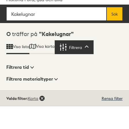
Sök
Fritextsök
Sök
Sökresultat
0
träffar på
Kakelugnar
Visa karta
Visa lista
Filtrera
Filtrera
Filtrera tid
Filtrera materialtyper
Visningsläge
Totalt
Valda filter:
Karta
Rensa filter
0
träffar
Lista
Karta