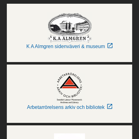
K A Almgren sidenväveri & museum
Arbetarrörelsens arkiv och bibliotek