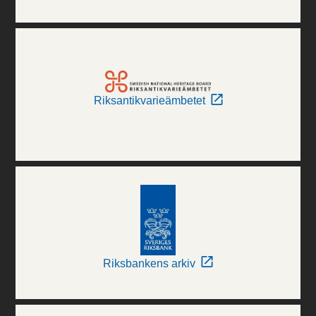
Riksantikvarieämbetet
Riksbankens arkiv