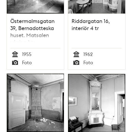
Östermalmsgatan
Riddargatan 16,
39, Bernadotteska
interiör 4 tr
huset. Matsalen
våning 1 tr
1955
1962
Tid
Tid
Foto
Foto
Typ
Typ