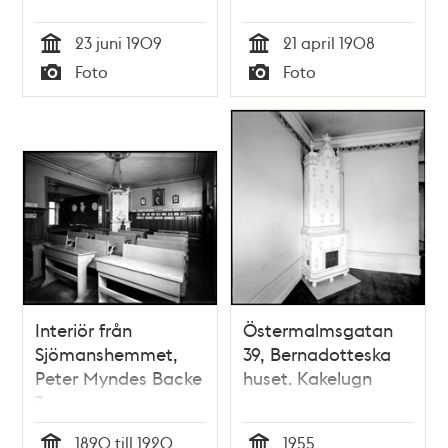
23 juni 1909
21 april 1908
Tid
Tid
Foto
Foto
Typ
Typ
Interiör från
Östermalmsgatan
Sjömanshemmet,
39, Bernadotteska
Peter Myndes Backe
huset. Kakelugn
3
1890 till 1920
1955