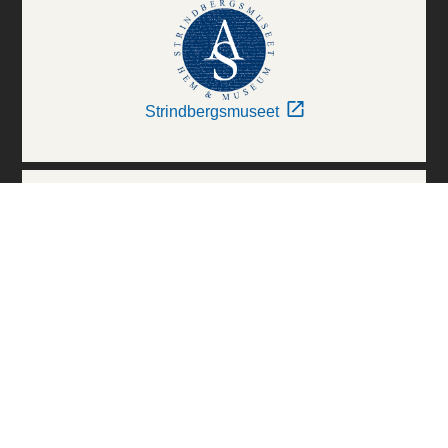
Strindbergsmuseet
Thielska Galleriet