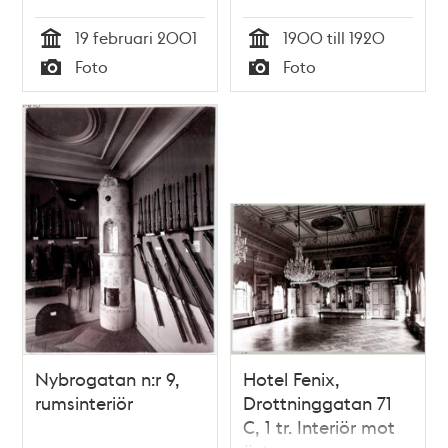
19 februari 2001
1900 till 1920
Tid
Tid
Foto
Foto
Typ
Typ
Nybrogatan n:r 9,
Hotel Fenix,
rumsinteriör
Drottninggatan 71
C, 1 tr. Interiör mot