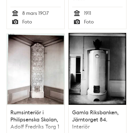
öster
8 mars 1907
1911
Tid
Tid
Foto
Foto
Typ
Typ
Rumsinteriör i
Gamla Riksbanken,
Philipsenska Skolan,
Järntorget 84.
Adolf Fredriks Torg 1
Interiör