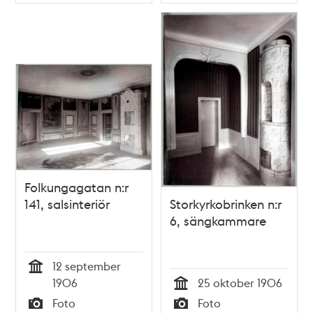
Typ
Typ
Folkungagatan n:r
141, salsinteriör
Storkyrkobrinken n:r
6, sängkammare
12 september
Tid
1906
25 oktober 1906
Tid
Foto
Foto