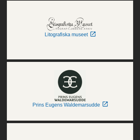
Litografiska museet
Prins Eugens Waldemarsudde