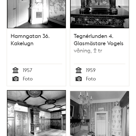
Hamngatan 36.
Tegnérlunden 4.
Kakelugn
Glasmästare Vogels
våning, 2 tr
1957
1959
Tid
Tid
Foto
Foto
Typ
Typ