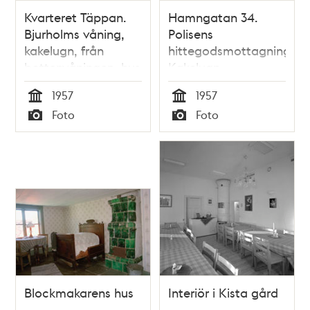
Kvarteret Täppan.
Hamngatan 34.
Bjurholms våning,
Polisens
kakelugn, från
hittegodsmottagning.
bottenvåningen, hus
Kakelugn
A
1957
1957
Tid
Tid
Foto
Foto
Typ
Typ
Blockmakarens hus
Interiör i Kista gård