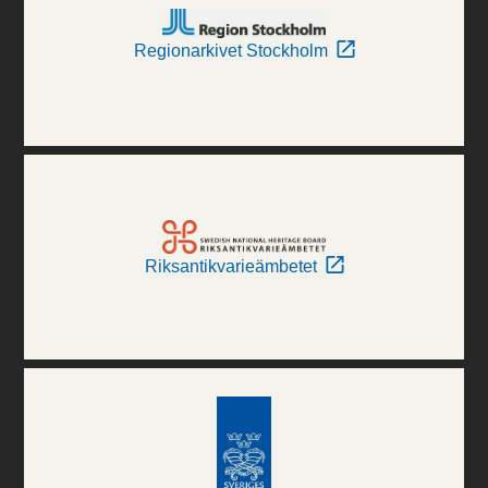
Regionarkivet Stockholm
Riksantikvarieämbetet