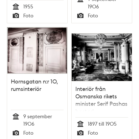
Tid
1955
1906
Tid
Foto
Foto
Typ
Typ
Hornsgatan n:r 10,
rumsinteriör
Interiör från
Osmanska rikets
minister Serif Pashas
bostad,
9 september
Kommendörsgatan
Tid
1906
1897 till 1905
32
Tid
Foto
Foto