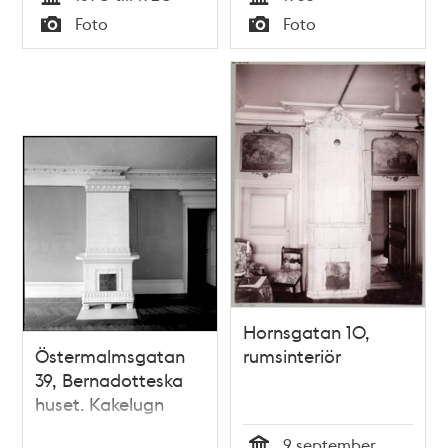
Tid
Tid
Foto
Foto
Typ
Typ
Hornsgatan 10,
Östermalmsgatan
rumsinteriör
39, Bernadotteska
huset. Kakelugn
9 september