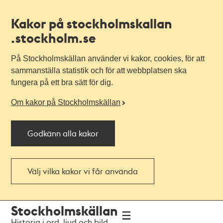
Kakor på stockholmskallan
.stockholm.se
På Stockholmskällan använder vi kakor, cookies, för att
sammanställa statistik och för att webbplatsen ska
fungera på ett bra sätt för dig.
Om kakor på Stockholmskällan
Godkänn alla kakor
Välj vilka kakor vi får använda
Till
Till
Stockholmskällan
navigationen
huvudinnehållet
Historia i ord, ljud och bild