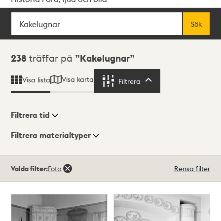
Sök
Fritextsök
Sök
Sökresultat
238
träffar på
Kakelugnar
Visa karta
Visa lista
Filtrera
Filtrera
Filtrera tid
Filtrera materialtyper
Visningsläge
Totalt
Valda filter:
Foto
Rensa filter
238
träffar
Lista
Karta