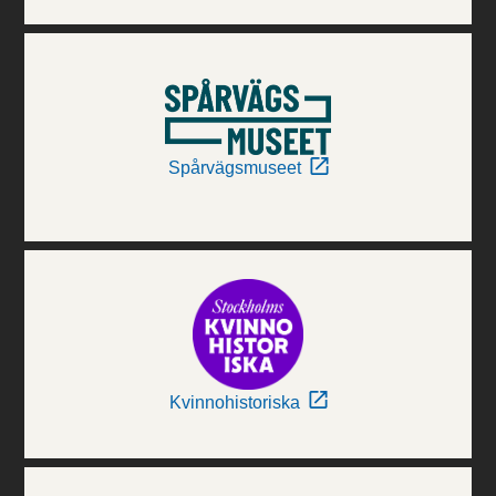
Spårvägsmuseet
Kvinnohistoriska