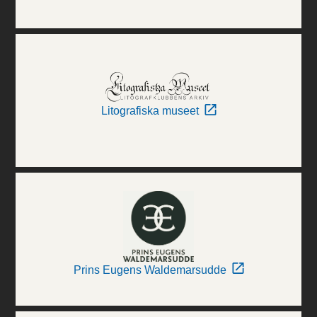
Litografiska museet
Prins Eugens Waldemarsudde