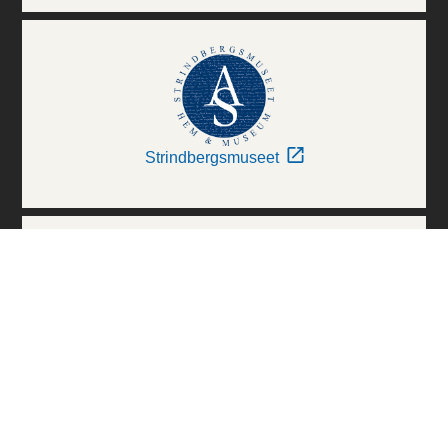
Strindbergsmuseet
Thielska Galleriet