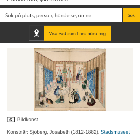
Fritextsök
Sök
Visa vad som finns nära mig
Bildkonst
Konstnär: Sjöberg, Josabeth (1812-1882).
Stadsmuseet