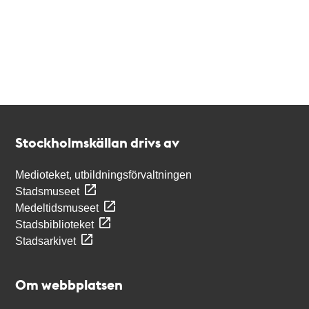
Kontakt
Stockholmskällan
Stockholmskällan drivs av
Medioteket, utbildningsförvaltningen
Stadsmuseet
Medeltidsmuseet
Stadsbiblioteket
Stadsarkivet
Om webbplatsen