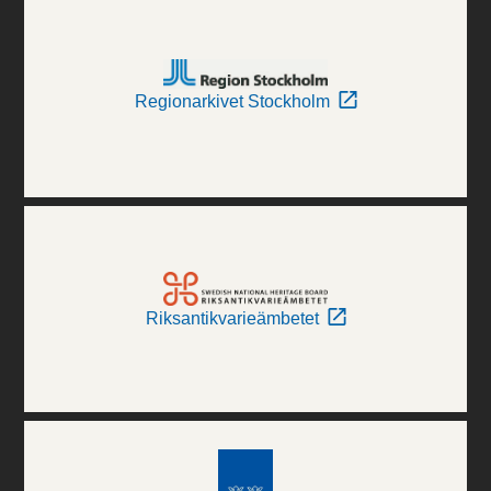
Regionarkivet Stockholm
Riksantikvarieämbetet