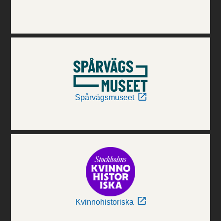
Spårvägsmuseet
Kvinnohistoriska