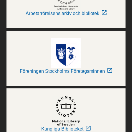
Arbetarrörelsens arkiv och bibliotek
Föreningen Stockholms Företagsminnen
Kungliga Biblioteket