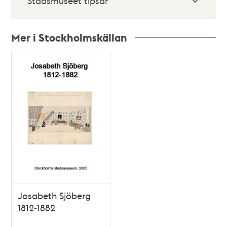
Stadsmuseet tipsar
Mer i Stockholmskällan
Relaterade
poster
och
teman
Josabeth Sjöberg
1812-1882