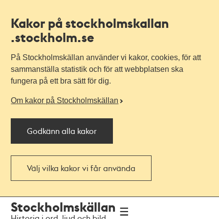
Kakor på stockholmskallan
.stockholm.se
På Stockholmskällan använder vi kakor, cookies, för att
sammanställa statistik och för att webbplatsen ska
fungera på ett bra sätt för dig.
Om kakor på Stockholmskällan
Godkänn alla kakor
Välj vilka kakor vi får använda
Till
Till
Stockholmskällan
navigationen
huvudinnehållet
Historia i ord, ljud och bild