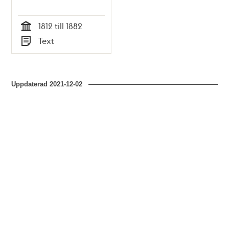
1812 till 1882
Tid
Text
Typ
Uppdaterad
2021-12-02