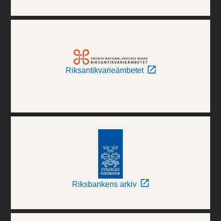
Riksantikvarieämbetet
Riksbankens arkiv