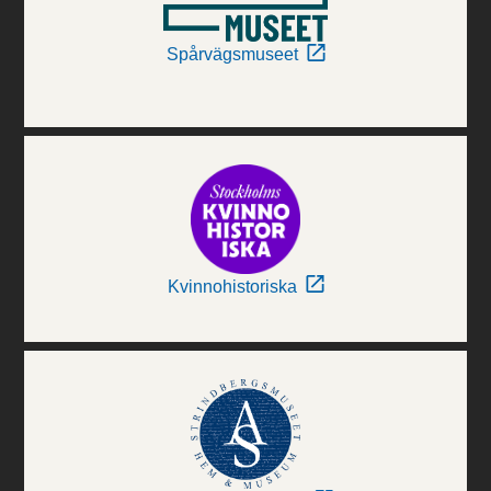
Spårvägsmuseet
Kvinnohistoriska