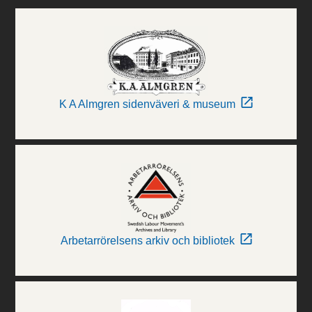
K A Almgren sidenväveri & museum
Arbetarrörelsens arkiv och bibliotek