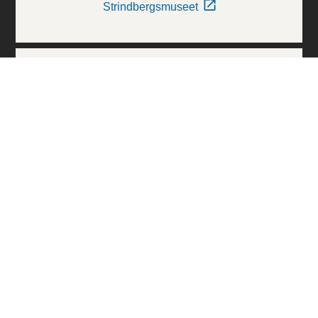
Strindbergsmuseet
Thielska Galleriet
Världskulturmuseerna