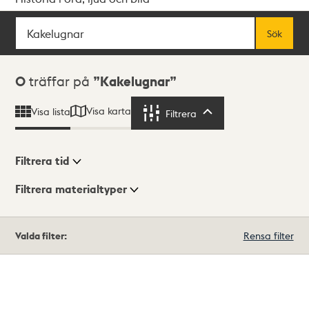
Sök
Fritextsök
Sök
Sökresultat
0
träffar på
Kakelugnar
Visa karta
Visa lista
Filtrera
Filtrera
Filtrera tid
Filtrera materialtyper
Visningsläge
Totalt
Valda filter:
Rensa filter
0
träffar
Lista
Karta