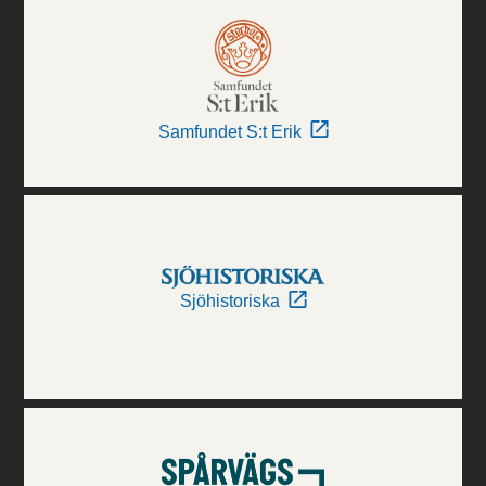
Samfundet S:t Erik
Sjöhistoriska