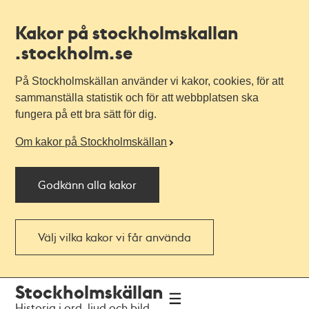
Kakor på stockholmskallan
.stockholm.se
På Stockholmskällan använder vi kakor, cookies, för att
sammanställa statistik och för att webbplatsen ska
fungera på ett bra sätt för dig.
Om kakor på Stockholmskällan
Godkänn alla kakor
Välj vilka kakor vi får använda
Till
Till
Stockholmskällan
navigationen
huvudinnehållet
Historia i ord, ljud och bild