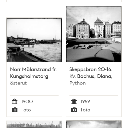
Typ
Typ
Norr Mälarstrand fr.
Skeppsbron 20-16.
Kungsholmstorg
Kv. Bachus, Diana,
österut
Python
1900
1959
Tid
Tid
Foto
Foto
Typ
Typ