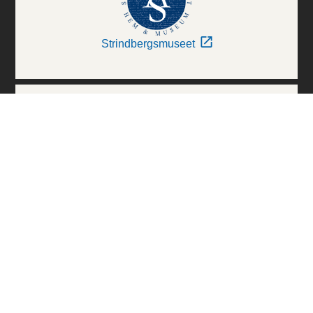
Strindbergsmuseet
Thielska Galleriet
Världskulturmuseerna