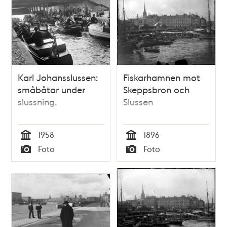
Karl Johansslussen:
Fiskarhamnen mot
småbåtar under
Skeppsbron och
slussning.
Slussen
1958
1896
Tid
Tid
Foto
Foto
Typ
Typ