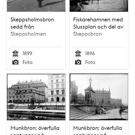
Skeppsholmsbron
Fiskarehamnen med
sedd från
Slussplan och del av
Skeppsholmen
Skeppsbron
1899
1896
Tid
Tid
Foto
Foto
Typ
Typ
Munkbron: överfulla
Munkbron: överfulla
soptunnor på
soptunnor på