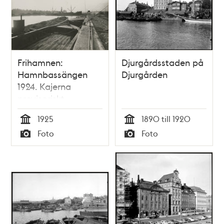
Frihamnen:
Djurgårdsstaden på
Hamnbassängen
Djurgården
1924. Kajerna
provisoriskt
upplåtna för export
1925
1890 till 1920
av props
Tid
Tid
Foto
Foto
Typ
Typ