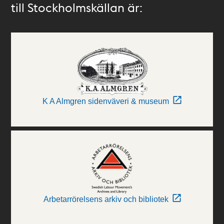
till Stockholmskällan är:
K A Almgren sidenväveri & museum
Arbetarrörelsens arkiv och bibliotek