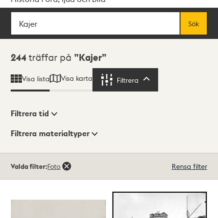
Sök
Fritextsök
Sök
Sökresultat
244
träffar på
Kajer
Visa karta
Visa lista
Filtrera
Filtrera
Filtrera tid
Filtrera materialtyper
Visningsläge
Totalt
Valda filter:
Foto
Rensa filter
244
träffar
Lista
Karta