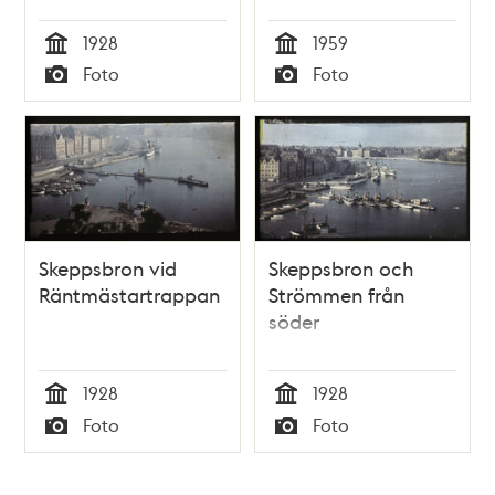
1928
1959
Tid
Tid
Foto
Foto
Typ
Typ
Skeppsbron vid
Skeppsbron och
Räntmästartrappan
Strömmen från
söder
1928
1928
Tid
Tid
Foto
Foto
Typ
Typ