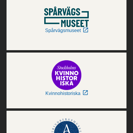
Spårvägsmuseet
Kvinnohistoriska