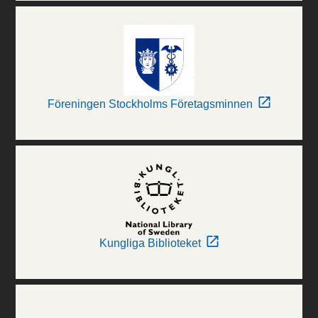
Föreningen Stockholms Företagsminnen
Kungliga Biblioteket