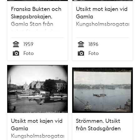
Franska Bukten och
Utsikt mot kajen vid
Skeppsbrokajen.
Gamla
Gamla Stan från
Kungsholmsbrogatan
taket Stadsgården
10
1959
1896
Tid
Tid
Foto
Foto
Typ
Typ
Utsikt mot kajen vid
Strömmen. Utsikt
Gamla
från Stadsgården
Kungsholmsbrogatan