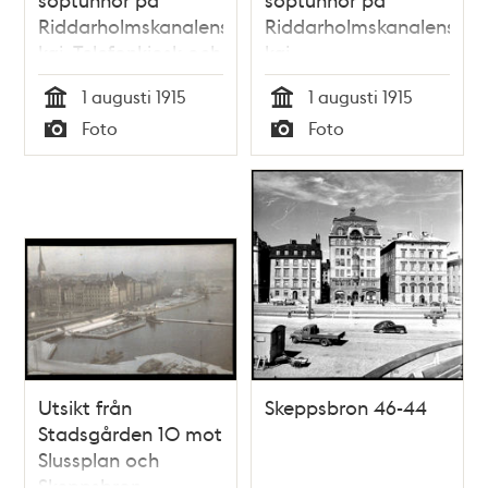
Riddarholmskanalens
Riddarholmskanalens
kaj. Telefonkiosk och
kaj
i bakgrunden kv.
1 augusti 1915
1 augusti 1915
Atomena och Milon
Tid
Tid
Foto
Foto
Typ
Typ
Utsikt från
Skeppsbron 46-44
Stadsgården 10 mot
Slussplan och
Skeppsbron