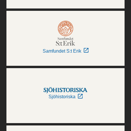
Samfundet S:t Erik
Sjöhistoriska