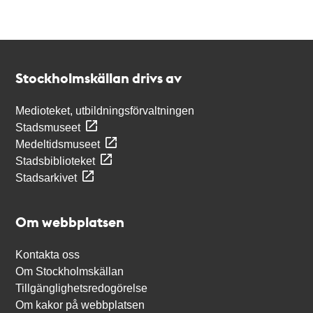
Kontakt
Stockholmskällan
Stockholmskällan drivs av
Medioteket, utbildningsförvaltningen
Stadsmuseet
Medeltidsmuseet
Stadsbiblioteket
Stadsarkivet
Om webbplatsen
Kontakta oss
Om Stockholmskällan
Tillgänglighetsredogörelse
Om kakor på webbplatsen