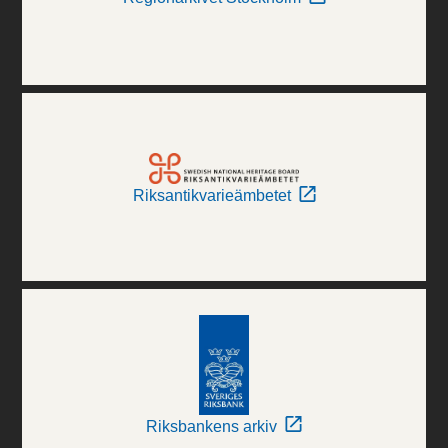
Riksantikvarieämbetet
Riksbankens arkiv