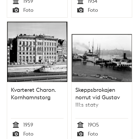
1959
1934
Tid
Tid
Foto
Foto
Typ
Typ
Kvarteret Charon.
Skeppsbrokajen
Kornhamnstorg
norrut vid Gustav
III:s staty
1959
1905
Tid
Tid
Foto
Foto