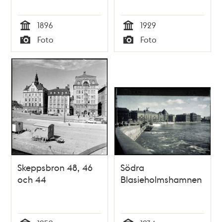
1896
1929
Tid
Tid
Foto
Foto
Typ
Typ
Skeppsbron 48, 46
Södra
och 44
Blasieholmshamnen