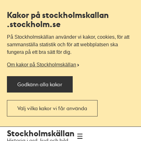
Kakor på stockholmskallan
.stockholm.se
På Stockholmskällan använder vi kakor, cookies, för att
sammanställa statistik och för att webbplatsen ska
fungera på ett bra sätt för dig.
Om kakor på Stockholmskällan
Godkänn alla kakor
Välj vilka kakor vi får använda
Till
Till
Stockholmskällan
navigationen
huvudinnehållet
Historia i ord, ljud och bild