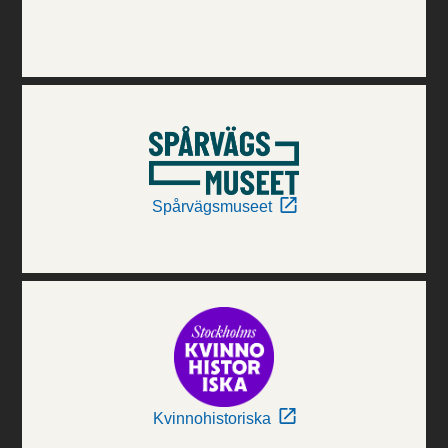
Spårvägsmuseet
Kvinnohistoriska