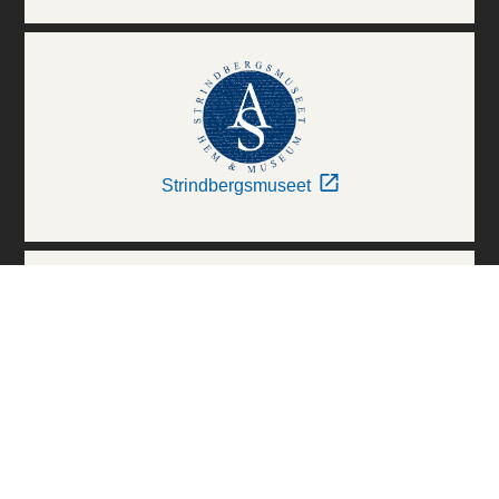
Strindbergsmuseet
Thielska Galleriet