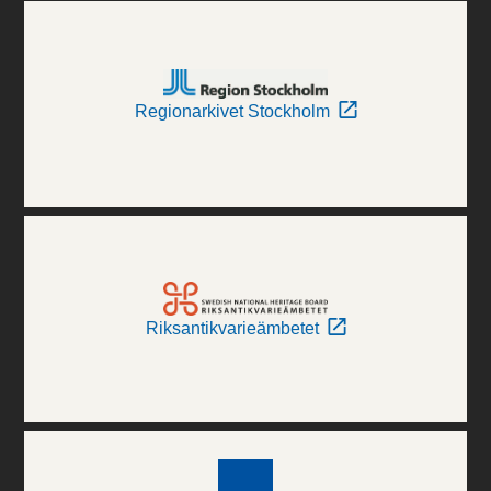
Regionarkivet Stockholm
Riksantikvarieämbetet