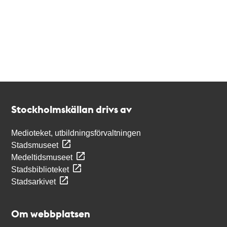
Kontakt
Stockholmskällan
Stockholmskällan drivs av
Medioteket, utbildningsförvaltningen
Stadsmuseet
Medeltidsmuseet
Stadsbiblioteket
Stadsarkivet
Om webbplatsen