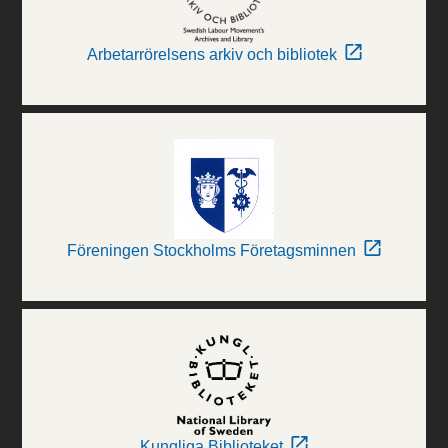
Arbetarrörelsens arkiv och bibliotek
Föreningen Stockholms Företagsminnen
Kungliga Biblioteket