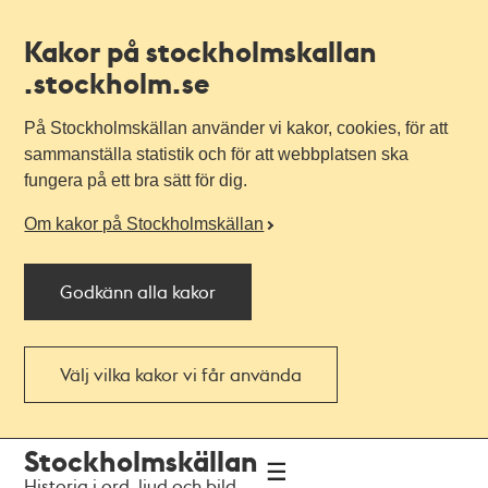
Kakor på stockholmskallan
.stockholm.se
På Stockholmskällan använder vi kakor, cookies, för att
sammanställa statistik och för att webbplatsen ska
fungera på ett bra sätt för dig.
Om kakor på Stockholmskällan
Godkänn alla kakor
Välj vilka kakor vi får använda
Till
Till
Stockholmskällan
navigationen
huvudinnehållet
Historia i ord, ljud och bild