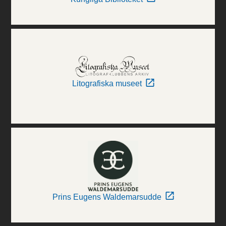
Litografiska museet
Prins Eugens Waldemarsudde