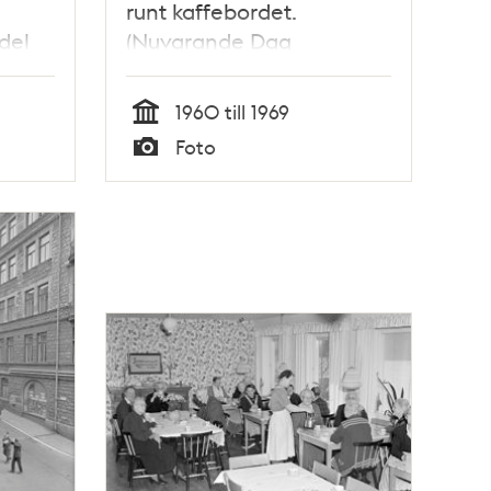
runt kaffebordet.
del
(Nuvarande Dag
Hammarskjölds Väg)
1960 till 1969
Tid
Foto
Typ