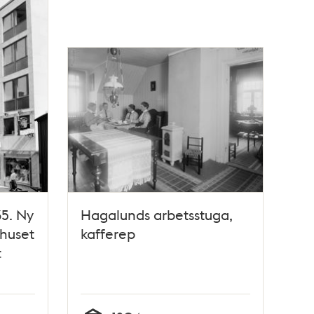
5. Ny
Hagalunds arbetsstuga,
 huset
kafferep
t