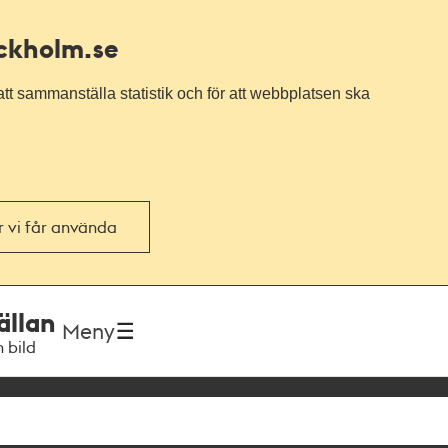
ockholm.se
tt sammanställa statistik och för att webbplatsen ska
or vi får använda
ällan
Meny
h bild