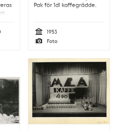
eras
Pak för 1dl kaffegrädde.
st.
0
1953
Tid
Foto
Typ