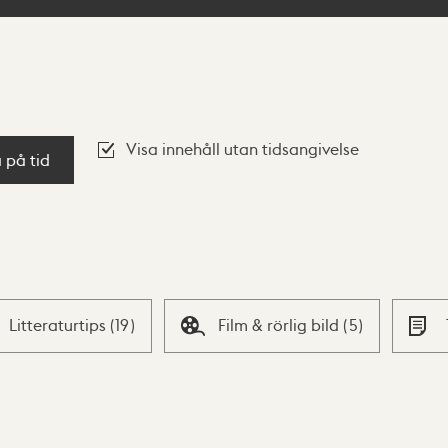
Visa innehåll utan tidsangivelse
a på tid
Litteraturtips
(
19
)
Film & rörlig bild
(
5
)