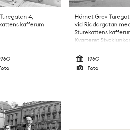
Turegatan 4,
Hörnet Grev Turegat
kattens kafferum
vid Riddargatan me
Sturekattens kafferu
Kvarteret Styckjunka
på höger sida
1960
1960
Tid
Foto
Foto
Typ