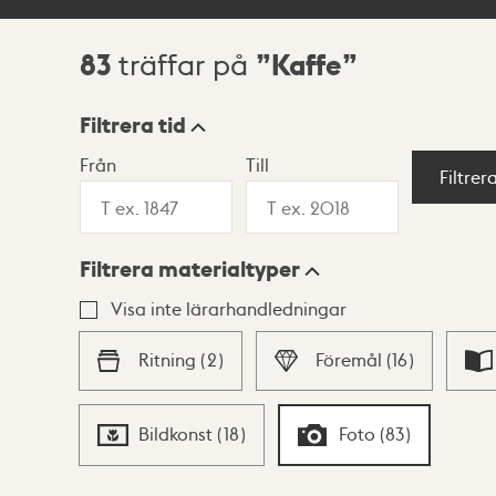
83
Kaffe
träffar på
Sökresultat
Filtrera tid
Från
Till
Visningsläge
Filtrer
Filtrera materialtyper
Lista
Karta
Visa inte lärarhandledningar
Ritning
(
2
)
Föremål
(
16
)
Bildkonst
(
18
)
Foto
(
83
)