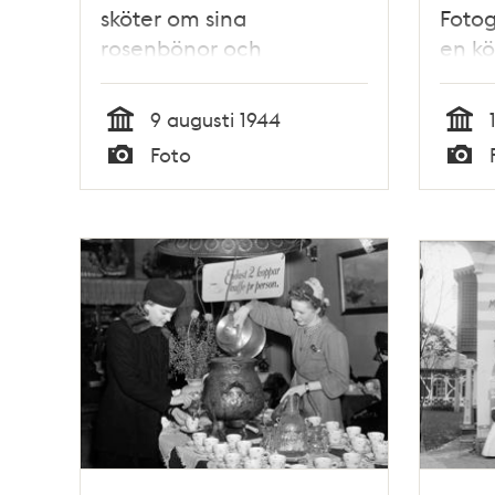
sköter om sina
Fotog
rosenbönor och
en kö
bondbönor som slingrar
sig kring ingången till
9 augusti 1944
hans butik
Tid
Tid
Foto
Typ
Typ