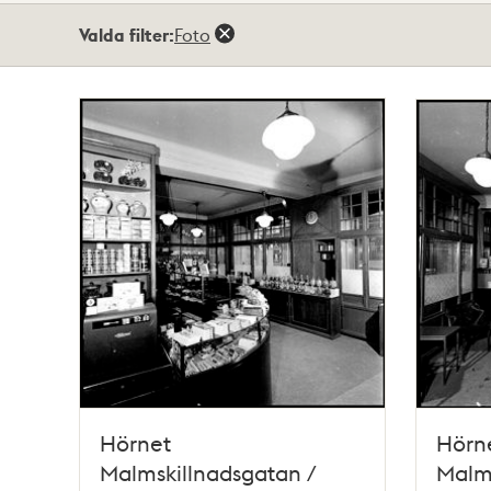
Totalt
Valda filter:
Foto
83
träffar
Hörnet
Hörn
Malmskillnadsgatan /
Malms