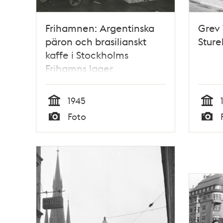
Frihamnen: Argentinska
Grev 
päron och brasilianskt
Sture
kaffe i Stockholms
Frihamns lager
1945
Tid
Tid
Foto
Typ
Typ