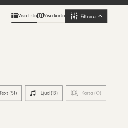
Visa karta
Visa lista
Filtrera
Filtrera
Text
(
51
)
Ljud
(
13
)
Karta
(
0
)