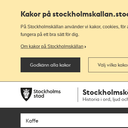
Kakor på stockholmskallan
.st
På Stockholmskällan använder vi kakor, cookies, för a
fungera på ett bra sätt för dig.
Om kakor på Stockholmskällan
Godkänn alla kakor
Välj vilka kak
Till
Till
Stockholmsk
navigationen
huvudinnehållet
Historia i ord, ljud oc
Sök
Fritextsök