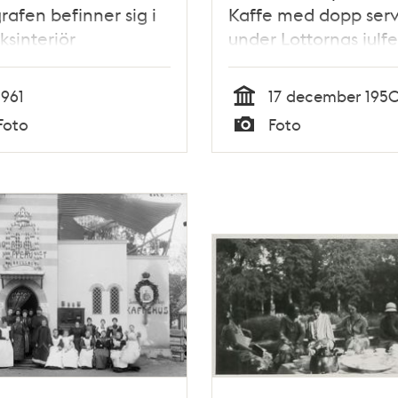
rafen befinner sig i
Kaffe med dopp serv
ksinteriör
under Lottornas julfe
Lottan Eva Berglund
häller upp
1961
17 december 195
Tid
Foto
Foto
Typ