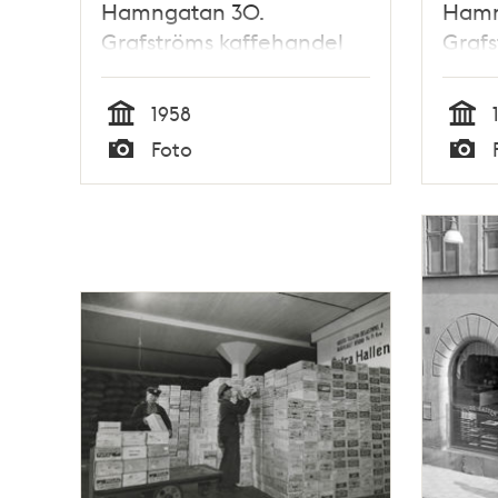
Hamngatan 30.
Hamn
Grafströms kaffehandel
Grafs
1958
Tid
Tid
Foto
Typ
Typ