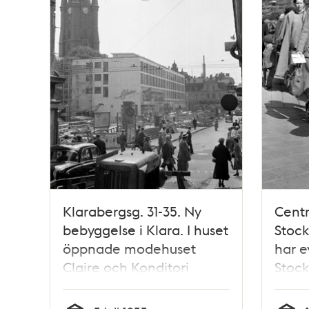
Klarabergsg. 31-35. Ny
Centr
bebyggelse i Klara. I huset
Stock
öppnade modehuset
har e
Claire och Konditori
Stoc
Kafferepet. Huset
Vasa
fungerade också som
Öster