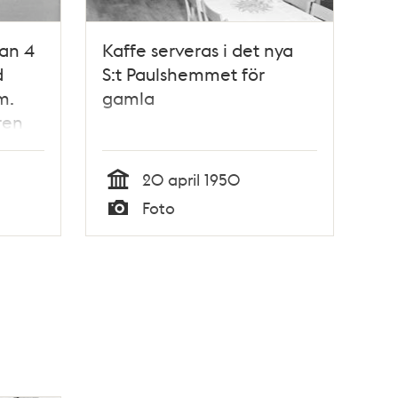
an 4
Kaffe serveras i det nya
d
S:t Paulshemmet för
m.
gamla
ren
20 april 1950
Tid
Foto
Typ