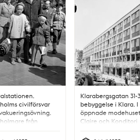
alstationen.
Klarabergsgatan 31-3
holms civilförsvar
bebyggelse i Klara. I
vakueringsövning.
öppnade modehuse
kholmare från
Claire och Konditori
staden och
Kafferepet. Huset
malm får åka tåg till
fungerade som