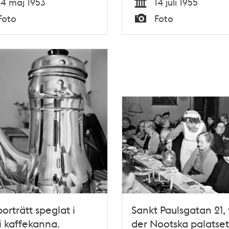
14 maj 1953
14 juli 1955
a, där de tas om
evakueringshus åt fö
Tid
Foto
Foto
 och möts av dukade
som förlorat sina lok
Typ
bord på villatomter
porträtt speglat i
Sankt Paulsgatan 21,
ri kaffekanna.
der Nootska palatset