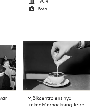
1904
retag
Tid
Foto
aler
Typ
 van
Mjölkcentralens nya
.
trekantsförpackning Tetra