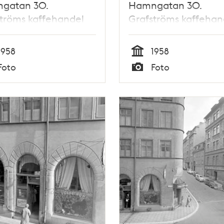
gatan 30.
Hamngatan 30.
tröms kaffehandel
Grafströms kaffehan
1958
1958
Tid
Foto
Foto
Typ