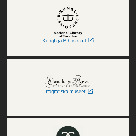
Kungliga Biblioteket
Litografiska museet