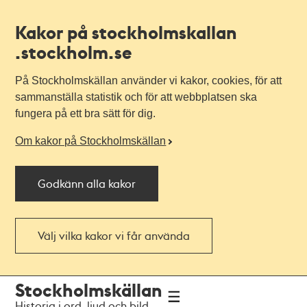
Kakor på stockholmskallan
.stockholm.se
På Stockholmskällan använder vi kakor, cookies, för att
sammanställa statistik och för att webbplatsen ska
fungera på ett bra sätt för dig.
Om kakor på Stockholmskällan
Godkänn alla kakor
Välj vilka kakor vi får använda
Till
Till
Stockholmskällan
navigationen
huvudinnehållet
Historia i ord, ljud och bild