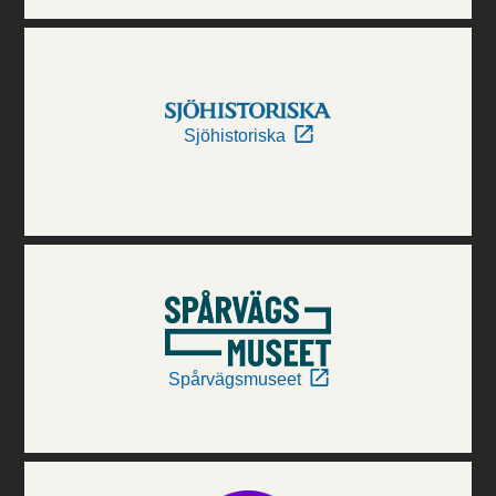
Sjöhistoriska
Spårvägsmuseet