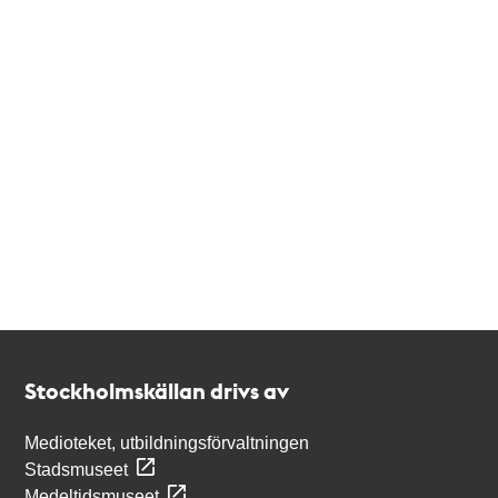
Kontakt
Stockholmskällan
Stockholmskällan drivs av
Medioteket, utbildningsförvaltningen
Stadsmuseet
Medeltidsmuseet