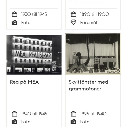
& Teeimporten.
1930 till 1945
1890 till 1900
Tid
Tid
Foto
Föremål
Typ
Typ
Rea på MEA
Skyltfönster med
grammofoner
1940 till 1945
1925 till 1940
Tid
Tid
Foto
Foto