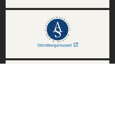
Strindbergsmuseet
Thielska Galleriet