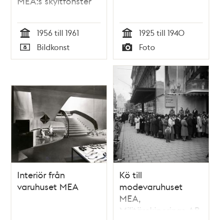
MEA:s skyltfönster
1956 till 1961
1925 till 1940
Tid
Tid
Bildkonst
Foto
Typ
Typ
Interiör från
Kö till
varuhuset MEA
modevaruhuset
MEA,
Militärekiperings AB,