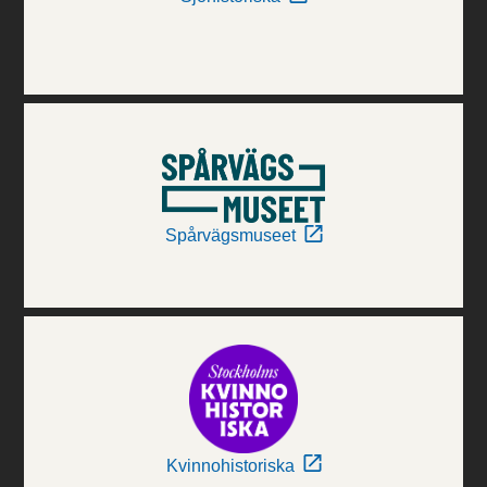
Spårvägsmuseet
Kvinnohistoriska