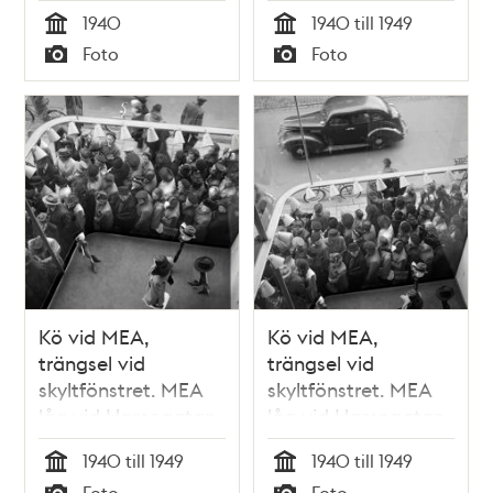
vid Hamngatan 3.
1940
1940 till 1949
Tid
Tid
Foto
Foto
Typ
Typ
Kö vid MEA,
Kö vid MEA,
trängsel vid
trängsel vid
skyltfönstret. MEA
skyltfönstret. MEA
låg vid Hamngatan
låg vid Hamngatan
3 mellan 1883 och
3 mellan 1883 och
1940 till 1949
1940 till 1949
1985
1985
Tid
Tid
Foto
Foto