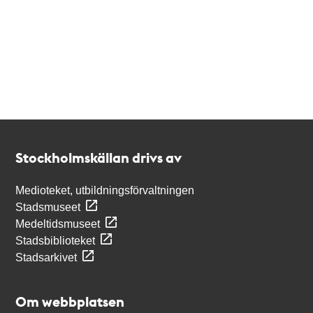
Kontakt
Stockholmskällan
Stockholmskällan drivs av
Medioteket, utbildningsförvaltningen
Stadsmuseet
Medeltidsmuseet
Stadsbiblioteket
Stadsarkivet
Om webbplatsen