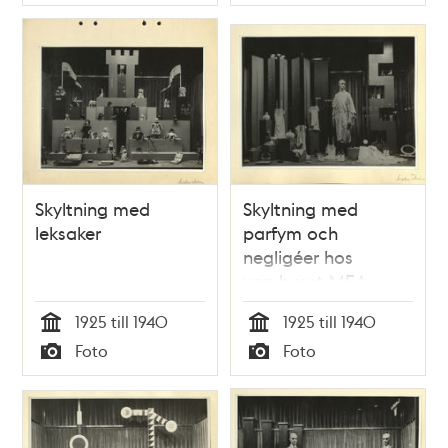
Typ
Typ
Skyltning med
Skyltning med
leksaker
parfym och
negligéer hos
varuhuset MEA
1925 till 1940
1925 till 1940
Tid
Tid
Foto
Foto
Typ
Typ