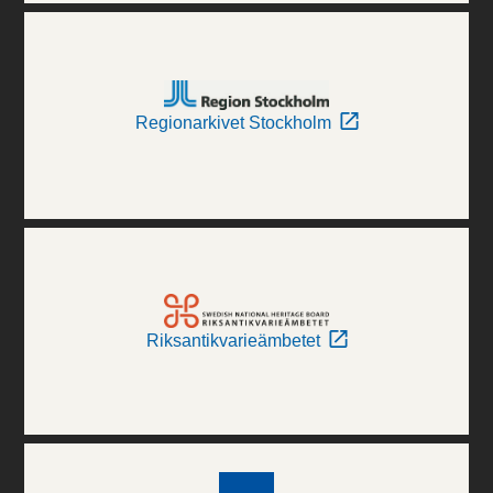
Regionarkivet Stockholm
Riksantikvarieämbetet