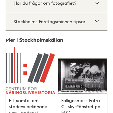
Har du frågor om fotografiet?
Stockholms Företagsminnen tipsar
Mer i Stockholmskällan
Relaterade
poster
och
teman
Ett samtal om
Folkgasmask Fatra
stadens bekönade
C i skyltfönstret på
rum - podcast
MEA