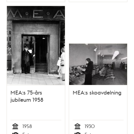
Typ
Typ
MEA:s 75-års
MEA:s skoavdelning
jubileum 1958
1958
1930
Tid
Tid