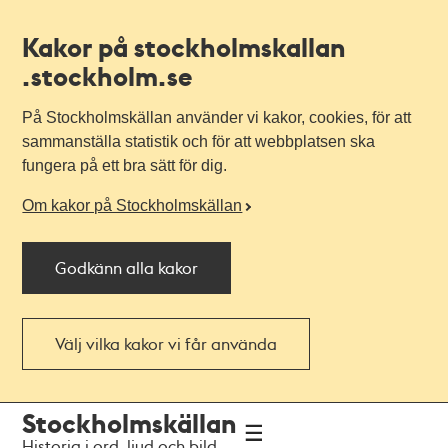
Kakor på stockholmskallan
.stockholm.se
På Stockholmskällan använder vi kakor, cookies, för att
sammanställa statistik och för att webbplatsen ska
fungera på ett bra sätt för dig.
Om kakor på Stockholmskällan
Godkänn alla kakor
Välj vilka kakor vi får använda
Till
Till
Stockholmskällan
navigationen
huvudinnehållet
Historia i ord, ljud och bild