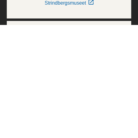
Strindbergsmuseet
Thielska Galleriet
Världskulturmuseerna