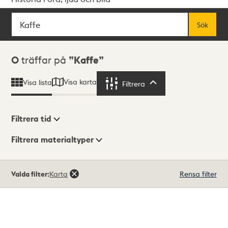
Sök
Fritextsök
Sök
Sökresultat
0
träffar på
Kaffe
Visa karta
Visa lista
Filtrera
Filtrera
Filtrera tid
Filtrera materialtyper
Visningsläge
Totalt
Valda filter:
Karta
Rensa filter
0
träffar
Lista
Karta