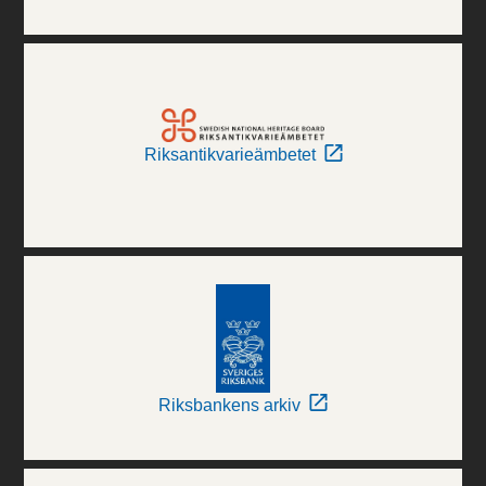
Riksantikvarieämbetet
Riksbankens arkiv