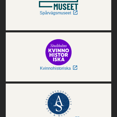
Spårvägsmuseet
Kvinnohistoriska