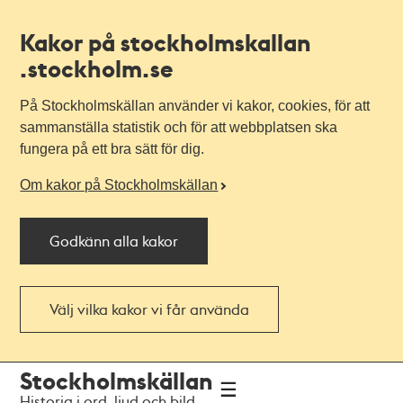
Kakor på stockholmskallan
.stockholm.se
På Stockholmskällan använder vi kakor, cookies, för att
sammanställa statistik och för att webbplatsen ska
fungera på ett bra sätt för dig.
Om kakor på Stockholmskällan
Godkänn alla kakor
Välj vilka kakor vi får använda
Till
Till
Stockholmskällan
navigationen
huvudinnehållet
Historia i ord, ljud och bild