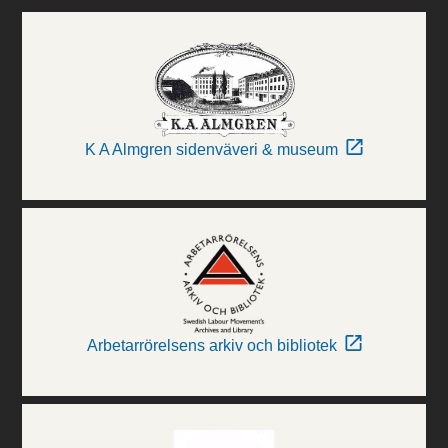
K A Almgren sidenväveri & museum
Arbetarrörelsens arkiv och bibliotek