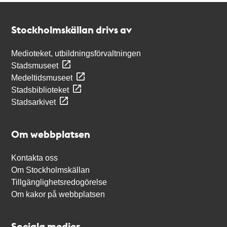
Kontakt
Stockholmskällan
Stockholmskällan drivs av
Medioteket, utbildningsförvaltningen
Stadsmuseet
Medeltidsmuseet
Stadsbiblioteket
Stadsarkivet
Om webbplatsen
Kontakta oss
Om Stockholmskällan
Tillgänglighetsredogörelse
Om kakor på webbplatsen
Sociala medier