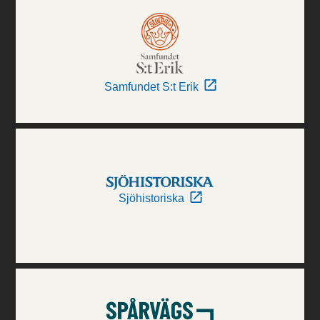
Samfundet S:t Erik
Sjöhistoriska