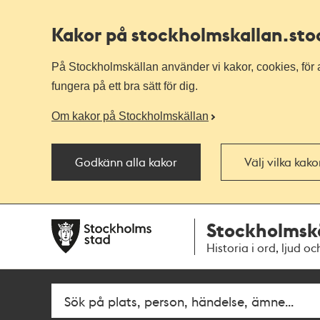
Kakor på stockholmskallan
.st
På Stockholmskällan använder vi kakor, cookies, för a
fungera på ett bra sätt för dig.
Om kakor på Stockholmskällan
Godkänn alla kakor
Välj vilka kak
Till
Till
Stockholmsk
navigationen
huvudinnehållet
Historia i ord, ljud oc
Fritextsök