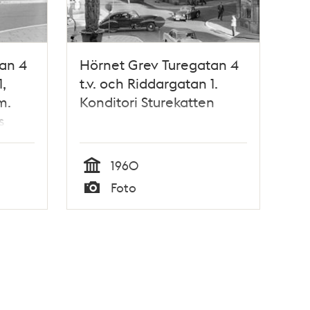
an 4
Hörnet Grev Turegatan 4
,
t.v. och Riddargatan 1.
m.
Konditori Sturekatten
s
a
1960
Tid
Foto
Typ