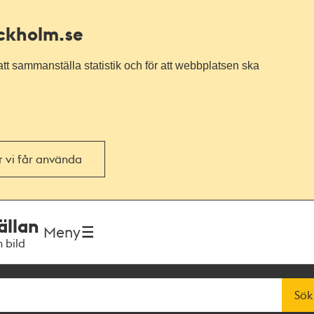
ockholm.se
tt sammanställa statistik och för att webbplatsen ska
or vi får använda
ällan
Meny
h bild
Sök