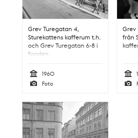
Grev Turegatan 4,
Grev 
Sturekattens kafferum t.h.
från 
och Grev Turegatan 6-8 i
kaff
fonden.
1960
Tid
Tid
Foto
Typ
Typ