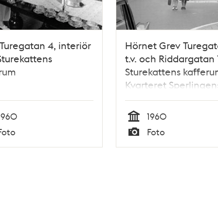
Turegatan 4, interiör
Hörnet Grev Turegat
Sturekattens
t.v. och Riddargatan 1
erum
Sturekattens kafferu
Kvarteret Sperlingen
Backe på vänster sid
1960
1960
Tid
Foto
Foto
Typ