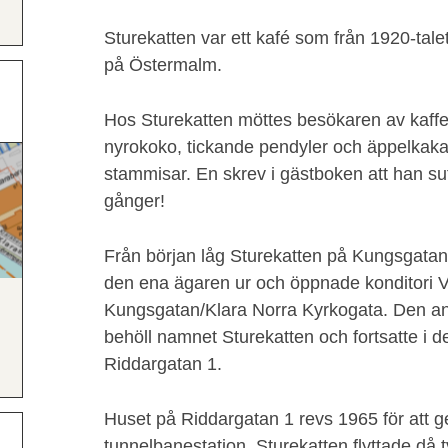
Sturekatten var ett kafé som från 1920-talet
på Östermalm.
Hos Sturekatten möttes besökaren av kaffedo
nyrokoko, tickande pendyler och äppelka
stammisar. En skrev i gästboken att han su
gånger!
Från början låg Sturekatten på Kungsgatan.
den ena ägaren ur och öppnade konditori V
Kungsgatan/Klara Norra Kyrkogata. Den a
behöll namnet Sturekatten och fortsatte i d
Riddargatan 1.
Huset på Riddargatan 1 revs 1965 för att g
tunnelbanestation. Sturekatten flyttade då 