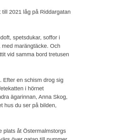
 till 2021 låg på Riddargatan
ft, spetsdukar, soffor i
ka med marängtäcke. Och
ttit vid samma bord tretusen
 Efter en schism drog sig
etekatten i hörnet
ndra ägarinnan, Anna Skog,
et hus du ser på bilden,
e plats åt Östermalmstorgs
tvärs över gatan till nummer