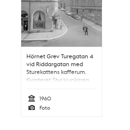
Hörnet Grev Turegatan 4
vid Riddargatan med
Sturekattens kafferum.
Kvarteret Styckjunkaren
på höger sida
1960
Tid
Foto
Typ