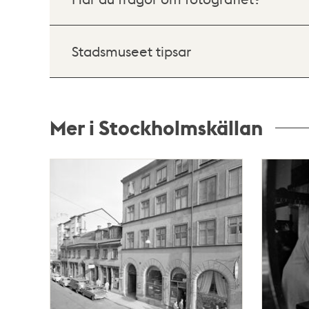
Stadsmuseet tipsar
Mer i Stockholmskällan
Relaterade
poster
och
teman