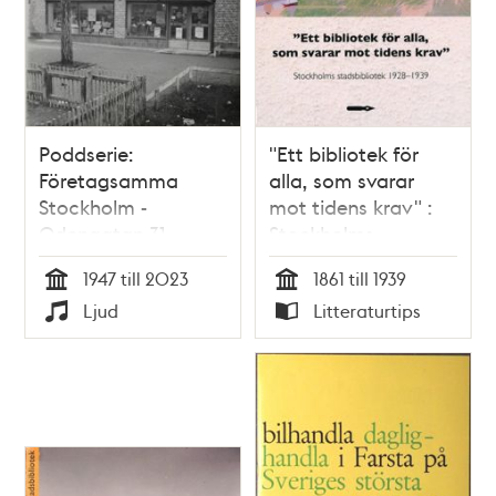
Poddserie:
"Ett bibliotek för
Företagsamma
alla, som svarar
Stockholm -
mot tidens krav" :
Odengatan 31,
Stockholms
första Konsum
stadsbibliotek :
1947 till 2023
1861 till 1939
snabbköp
upplysning,
Tid
Tid
Ljud
Litteraturtips
modernitet och
Typ
Typ
litteratursyn, 1928-
1939 / Mats
Myrstener