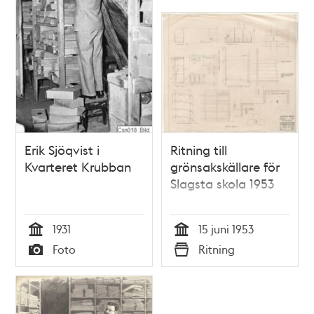
Erik Sjöqvist i
Ritning till
Kvarteret Krubban
grönsakskällare för
Slagsta skola 1953
1931
15 juni 1953
Tid
Tid
Foto
Ritning
Typ
Typ