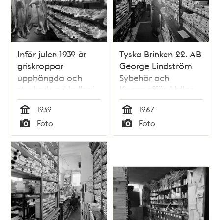
Inför julen 1939 är
Tyska Brinken 22. AB
griskroppar
George Lindström
upphängda och
Sybehör och
styckade på hyllor i
Knappaffär. Hyllor
slakteri.
med knappaskar
1939
1967
Tid
Tid
Foto
Foto
Typ
Typ