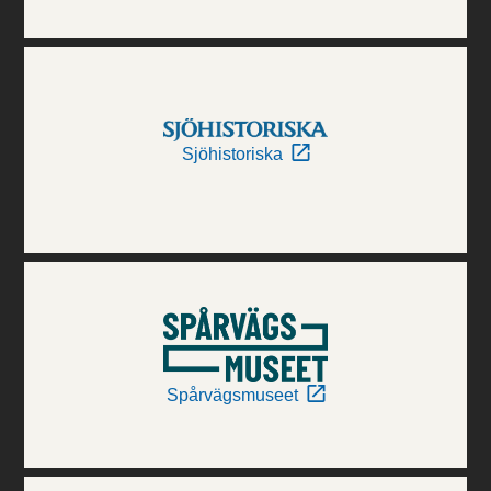
Sjöhistoriska
Spårvägsmuseet