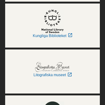
Kungliga Biblioteket
Litografiska museet