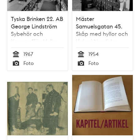
Tyska Brinken 22. AB
Mäster
George Lindström
Samuelsgatan 45.
Sybehör och
Skåp med hyllor och
Knappaffär. Hyllor
lådor i Nordiska
med knappaskar
Fröhandeln
1967
1954
Tid
Tid
Foto
Foto
Typ
Typ