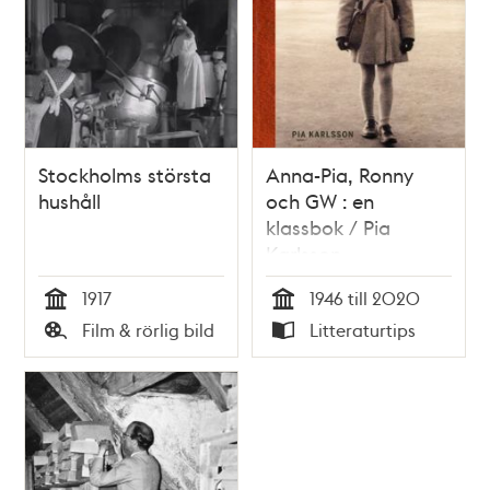
Stockholms största
Anna-Pia, Ronny
hushåll
och GW : en
klassbok / Pia
Karlsson
1917
1946 till 2020
Tid
Tid
Film & rörlig bild
Litteraturtips
Typ
Typ