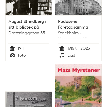
August Strindberg i
Poddserie:
sitt bibliotek på
Företagsamma
Drottninggatan 85
Stockholm -
Hamngatan 18,
Nordiska Kompaniet
1911
1915 till 2023
Tid
Tid
Foto
Ljud
Typ
Typ