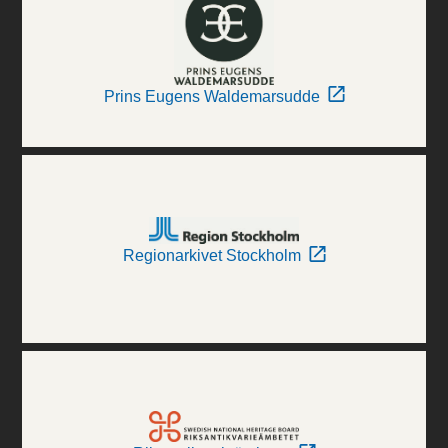
Prins Eugens Waldemarsudde
Regionarkivet Stockholm