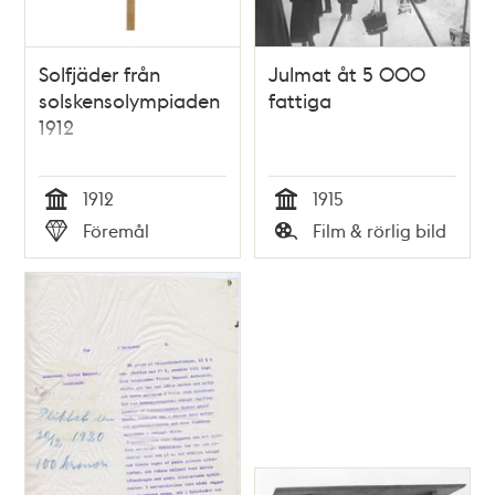
Solfjäder från
Julmat åt 5 000
solskensolympiaden
fattiga
1912
1912
1915
Tid
Tid
Föremål
Film & rörlig bild
Typ
Typ