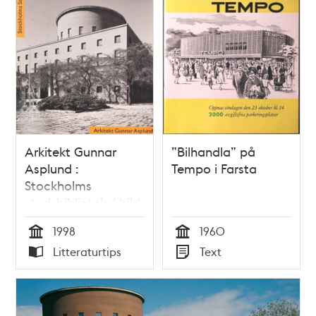
Arkitekt Gunnar
”Bilhandla” på
Asplund :
Tempo i Farsta
Stockholms
stadsbibliotek / bild:
Max Plunger ; text:
1998
1960
Karin Winter
Tid
Tid
Litteraturtips
Text
Typ
Typ