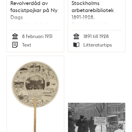
Revolverdåd av
Stockholms
fascistpojkar på Ny
arbetarebibliotek
Dags
1891-1928.
redaktionslokal.
Demokrati och
Sillén skulle slås i
politiskt
8 februari 1931
1891 till 1928
bojor
medborgarskap /
Tid
Tid
Text
Litteraturtips
Mats Myrstener
Typ
Typ