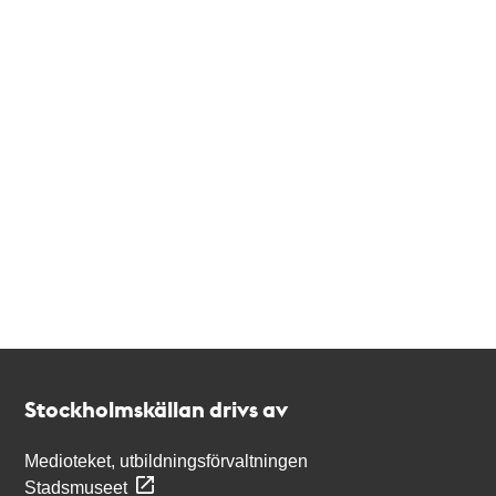
Kontakt
Stockholmskällan
Stockholmskällan drivs av
Medioteket, utbildningsförvaltningen
Stadsmuseet