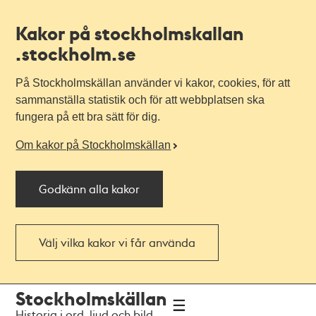
Kakor på stockholmskallan
.stockholm.se
På Stockholmskällan använder vi kakor, cookies, för att
sammanställa statistik och för att webbplatsen ska
fungera på ett bra sätt för dig.
Om kakor på Stockholmskällan
Godkänn alla kakor
Välj vilka kakor vi får använda
Till
Till
Stockholmskällan
navigationen
huvudinnehållet
Historia i ord, ljud och bild