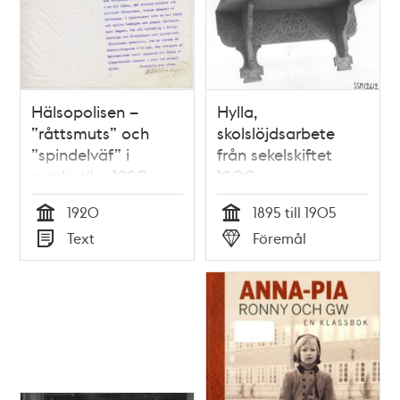
Hälsopolisen –
Hylla,
”råttsmuts” och
skolslöjdsarbete
”spindelväf” i
från sekelskiftet
matbutik - 1920
1900
1920
1895 till 1905
Tid
Tid
Text
Föremål
Typ
Typ