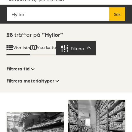
Sök
Fritextsök
Sök
Sökresultat
28
träffar på
Hyllor
Visa karta
Visa lista
Filtrera
Filtrera
Filtrera tid
Filtrera materialtyper
Visningsläge
Totalt
28
träffar
Lista
Karta